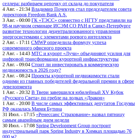
селлера: разбираем цепочку от склада до покупателя
4 Авг. - 21:34
Владимир Почекуев стал председателем совета
директоров Freedom Bank A.Ş.
3 Авг. - 00:00
ГК «ТЭСС» совместно с НГТУ представили на
98-м научном семинаре ИСЭМ СО РАН в Санкт-Петербурге
развитие технологии децентрализованного управления
энергосистемами с элементами роевого интеллекта
2 Авг. - 17:11
CMWP определила формулу успеха
современного офисного проекта
2 Авг. - 14:43
МТС и курорт «Лучи» объединяют усилия для
цифровой трансформации курортной инфраструктуры
2 Авг. - 09:04
Стоит ли инвестировать в коммерческую
недвижимость в 2026 году?
2 Авг. - 08:24
Проекты курортной недвижимости стали
одними из главных победителей федеральной премии в сфере
девелопмента
1 Авг. - 20:32
В Твери завершился юбилейный XV Кубок
«Русского Света» по гребле на лодках «Дракон»
1 Авг. - 20:00
В числе самых эффективных депутатов Госдумы
РФ оказалась Мария Бутина
31 Июл. - 17:15
«Ренессанс Страхование» назвал пятницу
самым аварийным днем недели
30 Июл. - 17:08
Spring Development Group построит
индустриальный парк Spring Industry в Химках площадью 76
000 м2