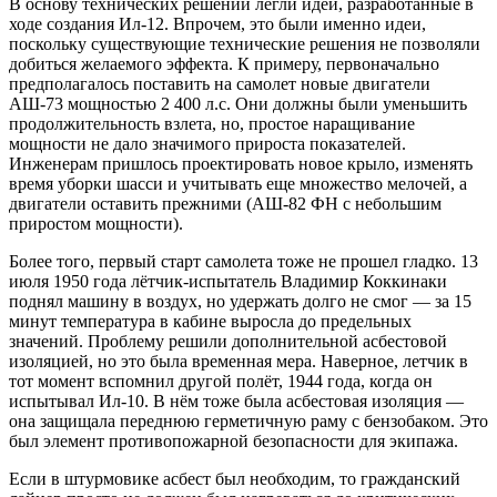
В основу технических решений легли идеи, разработанные в
ходе создания Ил-12. Впрочем, это были именно идеи,
поскольку существующие технические решения не позволяли
добиться желаемого эффекта. К примеру, первоначально
предполагалось поставить на самолет новые двигатели
АШ-73 мощностью 2 400 л.с. Они должны были уменьшить
продолжительность взлета, но, простое наращивание
мощности не дало значимого прироста показателей.
Инженерам пришлось проектировать новое крыло, изменять
время уборки шасси и учитывать еще множество мелочей, а
двигатели оставить прежними (АШ-82 ФН с небольшим
приростом мощности).
Более того, первый старт самолета тоже не прошел гладко. 13
июля 1950 года лётчик-испытатель Владимир Коккинаки
поднял машину в воздух, но удержать долго не смог — за 15
минут температура в кабине выросла до предельных
значений. Проблему решили дополнительной асбестовой
изоляцией, но это была временная мера. Наверное, летчик в
тот момент вспомнил другой полёт, 1944 года, когда он
испытывал Ил-10. В нём тоже была асбестовая изоляция —
она защищала переднюю герметичную раму с бензобаком. Это
был элемент противопожарной безопасности для экипажа.
Если в штурмовике асбест был необходим, то гражданский