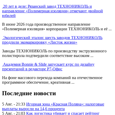
20 лет в деле: Рязанский завод ТЕХНОНИКОЛЬ и
направление «Полимерная изоляция» отмечают двойной
юбилей
В июне 2026 года производственное направление
«Полимерная изоляция» корпорации ТЕХНОНИКОЛЬ и её ...
Экологический эталон: шесть заводов ТЕХНОНИКОЛЬ
продлили экомаркировку «Листок жизни»
Заводы ТЕХНОНИКОЛЬ по производству экструзионного
полистирола подтвердили соответствие высоким ...
Академия Bonnie & Slide запускает курс по дизайну
презентаций в редакторе Р7-Офис
На фоне массового перехода компаний на отечественное
программное обеспечение, креативная ...
Последние новости
5 Авг. - 21:33
Игорная зона «Красная Поляна»: налоговые
выплаты выросли на 14,6 процента
5 Авг. - 21:03
Как логистика убивает и спасает рейтинг