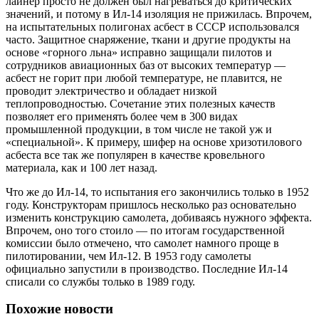
лайнер просто не должен был нагреваться до критических
значений, и потому в Ил-14 изоляция не прижилась. Впрочем,
на испытательных полигонах асбест в СССР использовался
часто. Защитное снаряжение, ткани и другие продукты на
основе «горного льна» исправно защищали пилотов и
сотрудников авиационных баз от высоких температур —
асбест не горит при любой температуре, не плавится, не
проводит электричество и обладает низкой
теплопроводностью. Сочетание этих полезных качеств
позволяет его применять более чем в 300 видах
промышленной продукции, в том числе не такой уж и
«специальной». К примеру, шифер на основе хризотилового
асбеста все так же популярен в качестве кровельного
материала, как и 100 лет назад.
Что же до Ил-14, то испытания его закончились только в 1952
году. Конструкторам пришлось несколько раз основательно
изменить конструкцию самолета, добиваясь нужного эффекта.
Впрочем, оно того стоило — по итогам государственной
комиссии было отмечено, что самолет намного проще в
пилотировании, чем Ил-12. В 1953 году самолеты
официально запустили в производство. Последние Ил-14
списали со службы только в 1989 году.
Похожие новости