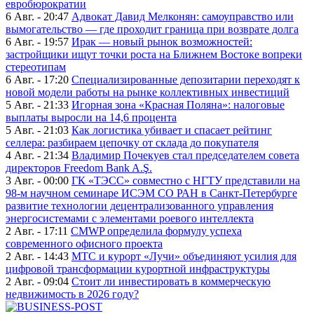
евробюрократии
6 Авг. - 20:47
Адвокат Давид Мелконян: самоуправство или
вымогательство — где проходит граница при возврате долга
6 Авг. - 19:57
Ирак — новый рынок возможностей:
застройщики ищут точки роста на Ближнем Востоке вопреки
стереотипам
6 Авг. - 17:20
Специализированные депозитарии переходят к
новой модели работы на рынке коллективных инвестиций
5 Авг. - 21:33
Игорная зона «Красная Поляна»: налоговые
выплаты выросли на 14,6 процента
5 Авг. - 21:03
Как логистика убивает и спасает рейтинг
селлера: разбираем цепочку от склада до покупателя
4 Авг. - 21:34
Владимир Почекуев стал председателем совета
директоров Freedom Bank A.Ş.
3 Авг. - 00:00
ГК «ТЭСС» совместно с НГТУ представили на
98-м научном семинаре ИСЭМ СО РАН в Санкт-Петербурге
развитие технологии децентрализованного управления
энергосистемами с элементами роевого интеллекта
2 Авг. - 17:11
CMWP определила формулу успеха
современного офисного проекта
2 Авг. - 14:43
МТС и курорт «Лучи» объединяют усилия для
цифровой трансформации курортной инфраструктуры
2 Авг. - 09:04
Стоит ли инвестировать в коммерческую
недвижимость в 2026 году?