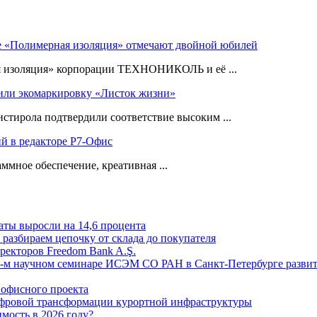
е «Полимерная изоляция» отмечают двойной юбилей
я изоляция» корпорации ТЕХНОНИКОЛЬ и её ...
ли экомаркировку «Листок жизни»
ирола подтвердили соответствие высоким ...
ий в редакторе Р7-Офис
ммное обеспечение, креативная ...
аты выросли на 14,6 процента
: разбираем цепочку от склада до покупателя
ректоров Freedom Bank A.Ş.
-м научном семинаре ИСЭМ СО РАН в Санкт-Петербурге развит
офисного проекта
ифровой трансформации курортной инфраструктуры
мость в 2026 году?