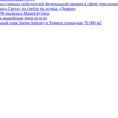
из главных победителей федеральной премии в сфере девелопме
го Света» по гребле на лодках «Дракон»
РФ оказалась Мария Бутина
ым аварийным днем недели
ьный парк Spring Industry в Химках площадью 76 000 м2