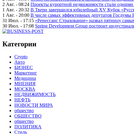
2 Авг. - 08:24
Проекты курортной недвижимости стали одними 
1 Авг. - 20:32
В Твери завершился юбилейный XV Кубок «Русско
1 Авг. - 20:00
В числе самых эффективных депутатов Госдумы 
31 Июл. - 17:15
«Ренессанс Страхование» назвал пятницу сам
30 Июл. - 17:08
Spring Development Group построит индустриал
Категории
Crypto
Авто
БИЗНЕС
Маркетинг
Медицина
МНЕНИЯ
МОСКВА
НЕДВИЖИМОСТЬ
НЕФТЬ
НОВОСТИ МИРА
общество
ОБЩЕСТВО
общество
ПОЛИТИКА
Стиль