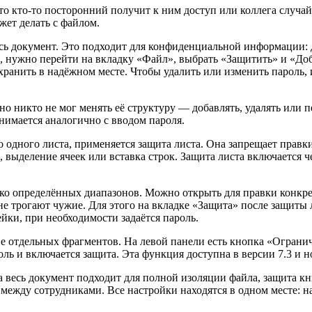
что кто-то посторонний получит к ним доступ или коллега случа
жет делать с файлом.
сь документ. Это подходит для конфиденциальной информации: 
ь, нужно перейти на вкладку «Файл», выбрать «Защитить» и «Доб
т хранить в надёжном месте. Чтобы удалить или изменить пароль
но никто не мог менять её структуру — добавлять, удалять или
нимается аналогично с вводом пароля.
о одного листа, применяется защита листа. Она запрещает правк
, выделение ячеек или вставка строк. Защита листа включается
ко определённых диапазонов. Можно открыть для правки конкр
 не трогают чужие. Для этого на вкладке «Защита» после защиты
йки, при необходимости задаётся пароль.
е отдельных фрагментов. На левой панели есть кнопка «Ограни
ль и включается защита. Эта функция доступна в версии 7.3 и н
а весь документ подходит для полной изоляции файла, защита кн
между сотрудниками. Все настройки находятся в одном месте: 