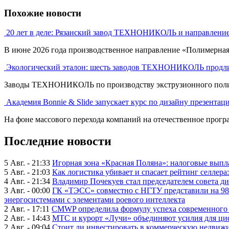
Похожие новости
20 лет в деле: Рязанский завод ТЕХНОНИКОЛЬ и направлени
В июне 2026 года производственное направление «Полимерна
Экологический эталон: шесть заводов ТЕХНОНИКОЛЬ продли
Заводы ТЕХНОНИКОЛЬ по производству экструзионного полист
Академия Bonnie & Slide запускает курс по дизайну презентац
На фоне массового перехода компаний на отечественное програ
Последние новости
5 Авг. - 21:33
Игорная зона «Красная Поляна»: налоговые выпл
5 Авг. - 21:03
Как логистика убивает и спасает рейтинг селлера
4 Авг. - 21:34
Владимир Почекуев стал председателем совета ди
3 Авг. - 00:00
ГК «ТЭСС» совместно с НГТУ представили на 98
энергосистемами с элементами роевого интеллекта
2 Авг. - 17:11
CMWP определила формулу успеха современного 
2 Авг. - 14:43
МТС и курорт «Лучи» объединяют усилия для ц
2 Авг. - 09:04
Стоит ли инвестировать в коммерческую недвижи