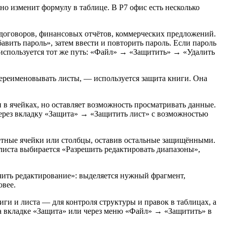
йно изменит формулу в таблице. В Р7 офис есть несколько
договоров, финансовых отчётов, коммерческих предложений.
авить пароль», затем ввести и повторить пароль. Если пароль
, используется тот же путь: «Файл» → «Защитить» → «Удалить
 переименовывать листы, — используется защита книги. Она
и в ячейках, но оставляет возможность просматривать данные.
 через вкладку «Защита» → «Защитить лист» с возможностью
етные ячейки или столбцы, оставив остальные защищёнными.
 листа выбирается «Разрешить редактировать диапазоны»,
чить редактирование»: выделяется нужный фрагмент,
овее.
иги и листа — для контроля структуры и правок в таблицах, а
на вкладке «Защита» или через меню «Файл» → «Защитить» в