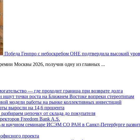
Победа Генпро с небоскребом ОНЕ подтвердила высокий уро
емии Москвы 2026, получив одну из главных ...
огательство — где проходит граница при возврате долга
 ищут точки роста на Ближнем Востоке вопреки стереотипам
овой модели работы на рынке коллективных инвестиций
аты выросли на 14,6 процента
: разбираем цепочку от склада до покупателя
ректоров Freedom Bank A.Ş.
-м научном семинаре ИСЭМ СО РАН в Санкт-Петербурге развит
офисного проекта