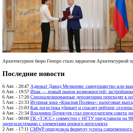
Архитектурное бюро Генпро стало лауреатом Архитектурной пр
Последние новости
6 Авг. - 20:47
Адвокат Давид Мелконян: самоуправство или вым
6 Авг. - 19:57
Ирак — новый рынок возможностей: застройщики
6 Авг. - 17:20
Специализированные депозитарии переходят к н
5 Авг. - 21:33
Игорная зона «Красная Поляна»: налоговые выпл
5 Авг. - 21:03
Как логистика убивает и спасает рейтинг селлера
4 Авг. - 21:34
Владимир Почекуев стал председателем совета ди
3 Авг. - 00:00
ГК «ТЭСС» совместно с НГТУ представили на 98
энергосистемами с элементами роевого интеллекта
2 Авг. - 17:11
CMWP определила формулу успеха современного 