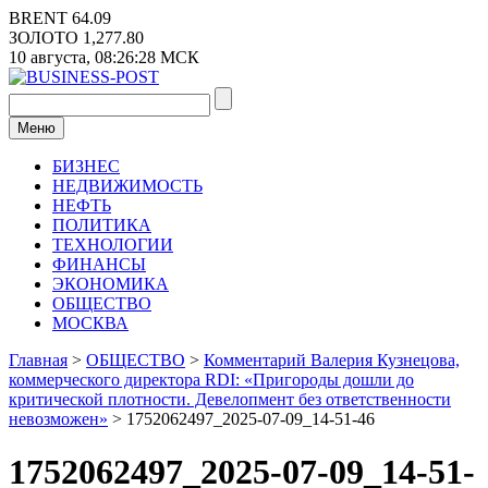
Перейти
BRENT
64.09
к
ЗОЛОТО
1,277.80
содержимому
10 августа,
08:26:28
МСК
Меню
БИЗНЕС
НЕДВИЖИМОСТЬ
НЕФТЬ
ПОЛИТИКА
ТЕХНОЛОГИИ
ФИНАНСЫ
ЭКОНОМИКА
ОБЩЕСТВО
МОСКВА
Главная
>
ОБЩЕСТВО
>
Комментарий Валерия Кузнецова,
коммерческого директора RDI: «Пригороды дошли до
критической плотности. Девелопмент без ответственности
невозможен»
>
1752062497_2025-07-09_14-51-46
1752062497_2025-07-09_14-51-