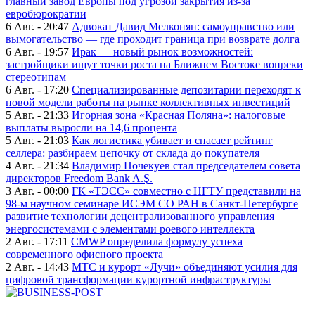
главный завод Европы под угрозой закрытия из-за
евробюрократии
6 Авг. - 20:47
Адвокат Давид Мелконян: самоуправство или
вымогательство — где проходит граница при возврате долга
6 Авг. - 19:57
Ирак — новый рынок возможностей:
застройщики ищут точки роста на Ближнем Востоке вопреки
стереотипам
6 Авг. - 17:20
Специализированные депозитарии переходят к
новой модели работы на рынке коллективных инвестиций
5 Авг. - 21:33
Игорная зона «Красная Поляна»: налоговые
выплаты выросли на 14,6 процента
5 Авг. - 21:03
Как логистика убивает и спасает рейтинг
селлера: разбираем цепочку от склада до покупателя
4 Авг. - 21:34
Владимир Почекуев стал председателем совета
директоров Freedom Bank A.Ş.
3 Авг. - 00:00
ГК «ТЭСС» совместно с НГТУ представили на
98-м научном семинаре ИСЭМ СО РАН в Санкт-Петербурге
развитие технологии децентрализованного управления
энергосистемами с элементами роевого интеллекта
2 Авг. - 17:11
CMWP определила формулу успеха
современного офисного проекта
2 Авг. - 14:43
МТС и курорт «Лучи» объединяют усилия для
цифровой трансформации курортной инфраструктуры