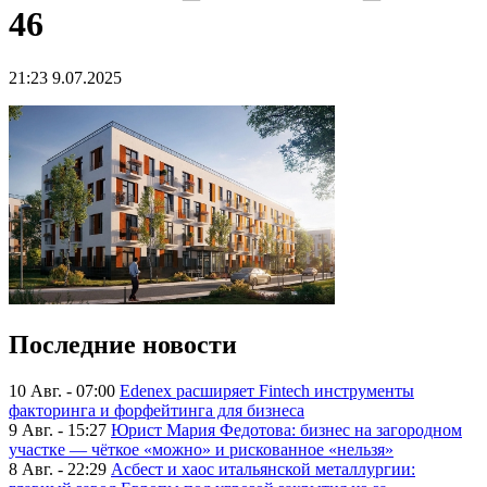
46
21:23 9.07.2025
Последние новости
10 Авг. - 07:00
Edenex расширяет Fintech инструменты
факторинга и форфейтинга для бизнеса
9 Авг. - 15:27
Юрист Мария Федотова: бизнес на загородном
участке — чёткое «можно» и рискованное «нельзя»
8 Авг. - 22:29
Асбест и хаос итальянской металлургии: