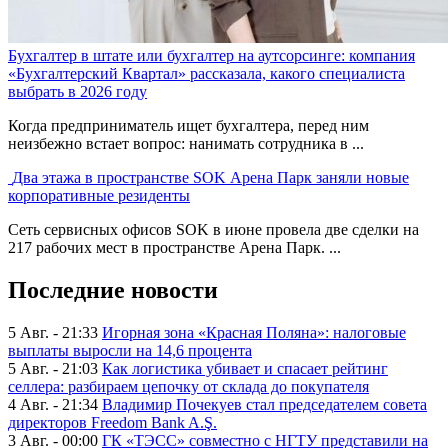
Бухгалтер в штате или бухгалтер на аутсорсинге: компания
«Бухгалтерский Квартал» рассказала, какого специалиста
выбрать в 2026 году
Когда предприниматель ищет бухгалтера, перед ним
неизбежно встает вопрос: нанимать сотрудника в ...
Два этажа в пространстве SOK Арена Парк заняли новые
корпоративные резиденты
Сеть сервисных офисов SOK в июне провела две сделки на
217 рабочих мест в пространстве Арена Парк. ...
Последние новости
5 Авг. - 21:33
Игорная зона «Красная Поляна»: налоговые
выплаты выросли на 14,6 процента
5 Авг. - 21:03
Как логистика убивает и спасает рейтинг
селлера: разбираем цепочку от склада до покупателя
4 Авг. - 21:34
Владимир Почекуев стал председателем совета
директоров Freedom Bank A.Ş.
3 Авг. - 00:00
ГК «ТЭСС» совместно с НГТУ представили на