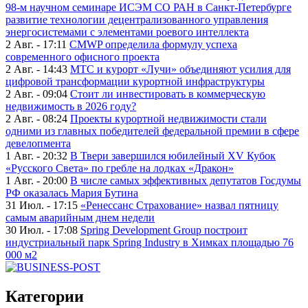
98-м научном семинаре ИСЭМ СО РАН в Санкт-Петербурге
развитие технологии децентрализованного управления
энергосистемами с элементами роевого интеллекта
2 Авг. - 17:11
CMWP определила формулу успеха
современного офисного проекта
2 Авг. - 14:43
МТС и курорт «Лучи» объединяют усилия для
цифровой трансформации курортной инфраструктуры
2 Авг. - 09:04
Стоит ли инвестировать в коммерческую
недвижимость в 2026 году?
2 Авг. - 08:24
Проекты курортной недвижимости стали
одними из главных победителей федеральной премии в сфере
девелопмента
1 Авг. - 20:32
В Твери завершился юбилейный XV Кубок
«Русского Света» по гребле на лодках «Дракон»
1 Авг. - 20:00
В числе самых эффективных депутатов Госдумы
РФ оказалась Мария Бутина
31 Июл. - 17:15
«Ренессанс Страхование» назвал пятницу
самым аварийным днем недели
30 Июл. - 17:08
Spring Development Group построит
индустриальный парк Spring Industry в Химках площадью 76
000 м2
Категории