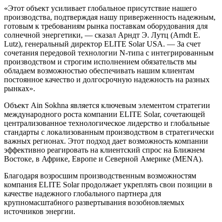
«Этот объект усиливает глобальное присутствие нашего
производства, подтверждая нашу приверженность надежным,
готовым к требованиям рынка поставкам оборудования для
солнечной энергетики, — сказал Арндт Э. Лутц (Arndt E.
Lutz), генеральный директор ELITE Solar USA. — За счет
сочетания передовой технологии N-типа с интегрированным
производством и строгим исполнением обязательств мы
обладаем возможностью обеспечивать нашим клиентам
постоянное качество и долгосрочную надежность на разных
рынках».
Объект Ain Sokhna является ключевым элементом стратегии
международного роста компании ELITE Solar, сочетающей
централизованное технологическое лидерство и глобальные
стандарты с локализованным производством в стратегически
важных регионах. Этот подход дает возможность компании
эффективно реагировать на клиентский спрос на Ближнем
Востоке, в Африке, Европе и Северной Америке (MENA).
Благодаря возросшим производственным возможностям
компания ELITE Solar продолжает укреплять свои позиции в
качестве надежного глобального партнера для
крупномасштабного развертывания возобновляемых
источников энергии.