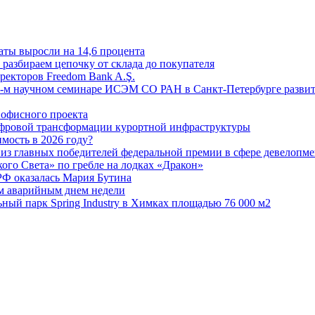
аты выросли на 14,6 процента
: разбираем цепочку от склада до покупателя
ректоров Freedom Bank A.Ş.
-м научном семинаре ИСЭМ СО РАН в Санкт-Петербурге развит
офисного проекта
ифровой трансформации курортной инфраструктуры
мость в 2026 году?
из главных победителей федеральной премии в сфере девелопме
го Света» по гребле на лодках «Дракон»
РФ оказалась Мария Бутина
ым аварийным днем недели
ьный парк Spring Industry в Химках площадью 76 000 м2