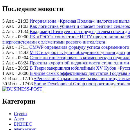
Последние новости
5 Авг. - 21:33
Игорная зона «Красная Поляна»: налоговые выпл
5 Авг. - 21:03
Как логистика убивает и спасает рейтинг селлера
4 Авг. - 21:34
Владимир Почекуев стал председателем совета ди
3 Авг. - 00:00
ГК «ТЭСС» совместно с НГТУ представили на 98
энергосистемами с элементами роевого интеллекта
2 Авг. - 17:11
CMWP определила формулу успеха современного 
2 Авг. - 14:43
МТС и курорт «Лучи» объединяют усилия для ц
2 Авг. - 09:04
Стоит ли инвестировать в коммерческую недвижи
2 Авг. - 08:24
Проекты курортной недвижимости стали одними 
1 Авг. - 20:32
В Твери завершился юбилейный XV Кубок «Русско
1 Авг. - 20:00
В числе самых эффективных депутатов Госдумы 
31 Июл. - 17:15
«Ренессанс Страхование» назвал пятницу сам
30 Июл. - 17:08
Spring Development Group построит индустриал
Категории
Crypto
Авто
БИЗНЕС
Маркетинг