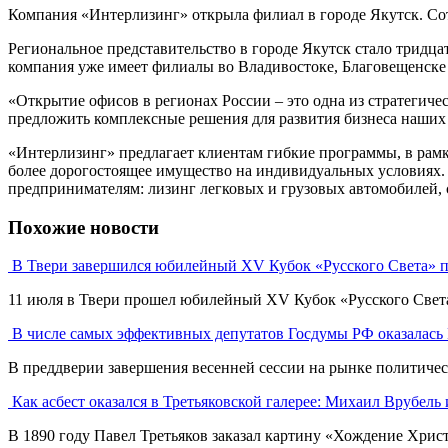
Компания «Интерлизинг» открыла филиал в городе Якутск. Сотр
Региональное представительство в городе Якутск стало тридц
компания уже имеет филиалы во Владивостоке, Благовещенске
«Открытие офисов в регионах России – это одна из стратегиче
предложить комплексные решения для развития бизнеса наших
«Интерлизинг» предлагает клиентам гибкие программы, в рамк
более дорогостоящее имущество на индивидуальных условиях.
предпринимателям: лизинг легковых и грузовых автомобилей, 
Похожие новости
В Твери завершился юбилейный XV Кубок «Русского Света» п
11 июля в Твери прошел юбилейный XV Кубок «Русского Света» 
В числе самых эффективных депутатов Госдумы РФ оказалась
В преддверии завершения весенней сессии на рынке политическ
Как асбест оказался в Третьяковской галерее: Михаил Врубел
В 1890 году Павел Третьяков заказал картину «Хождение Христа