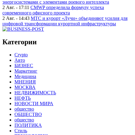
энергосистемами с элементами роевого интеллекта
2 Авг. - 17:11
CMWP определила формулу успеха
современного офисного проекта
2 Авг. - 14:43
МТС и курорт «Лучи» объединяют усилия для
цифровой трансформации курортной инфраструктуры
Категории
Crypto
Авто
БИЗНЕС
Маркетинг
Медицина
МНЕНИЯ
МОСКВА
НЕДВИЖИМОСТЬ
НЕФТЬ
НОВОСТИ МИРА
общество
ОБЩЕСТВО
общество
ПОЛИТИКА
Стиль