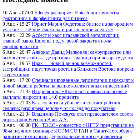
10 Авг. - 07:00
Edenex расширяет Fintech инструменты
факторинга и форфейтинга для бизнеса
9 Авг. - 15:27
Юрист Мария Федотова: бизнес на загородном
участке — чёткое «можно» и рискованное «нельзя»
8 Авг. - 22:29
Асбест и хаос итальянской металлургии:
главный завод Европы под угрозой закрытия из-за
евробюрократии
6 Авг. - 20:47
Адвокат Давид Мелконян: самоуправство или
вымогательство — где проходит граница при возврате долга
6 Авг. - 19:57
Ирак — новый рынок возможностей:
застройщики ищут точки роста на Ближнем Востоке вопреки
стереотипам
6 Авг. - 17:20
Специализированные депозитарии переходят к
новой модели работы на рынке коллективных инвестиций
5 Авг. - 21:33
Игорная зона «Красная Поляна»: налоговые
выплаты выросли на 14,6 процента
5 Авг. - 21:03
Как логистика убивает и спасает рейтинг
селлера: разбираем цепочку от склада до покупателя
4 Авг. - 21:34
Владимир Почекуев стал председателем совета
директоров Freedom Bank A.Ş.
3 Авг. - 00:00
ГК «ТЭСС» совместно с НГТУ представили на
98-м научном семинаре ИСЭМ СО РАН в Санкт-Петербурге
развитие технологии децентрализованного управления