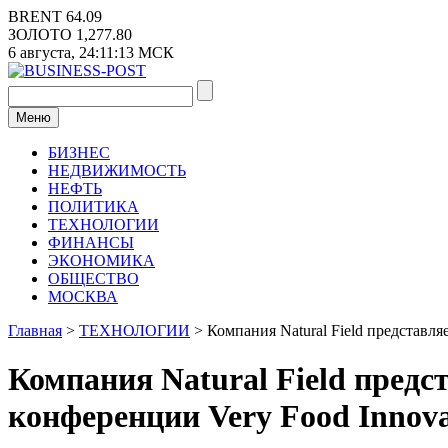
Перейти
BRENT
64.09
к
ЗОЛОТО
1,277.80
содержимому
6 августа,
24:11:14
МСК
Меню
БИЗНЕС
НЕДВИЖИМОСТЬ
НЕФТЬ
ПОЛИТИКА
ТЕХНОЛОГИИ
ФИНАНСЫ
ЭКОНОМИКА
ОБЩЕСТВО
МОСКВА
Главная
>
ТЕХНОЛОГИИ
>
Компания Natural Field представля
Компания Natural Field предс
конференции Very Food Innova