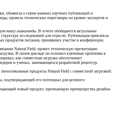
вки, объявила о серии важных научных публикаций и
анды, провела технические переговоры на уровне экспертов и
лую книгу ашваганды
. В отчете обобщаются актуальные
 структуру исследований для отрасли. Публикация привлекла
ных продуктов питания, принявших участие в конференции.
пании Natural Field, провел техническую презентацию
грузки. В своем докладе он изложил ключевые проблемы в
ировал, как совместная загрузка обеспечивает
деров и ученых, занимающихся разработкой рецептур.
ипосомальные продукты Natural Field с совместной загрузкой:
мы, подтверждающей его потенциал для целевого
обещающий новый продукт, признающую преимущества дизайна