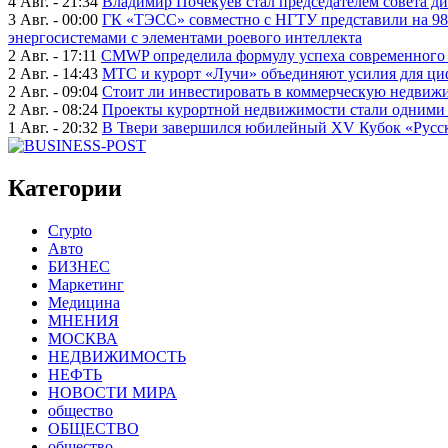
4 Авг. - 21:34
Владимир Почекуев стал председателем совета ди
3 Авг. - 00:00
ГК «ТЭСС» совместно с НГТУ представили на 98
энергосистемами с элементами роевого интеллекта
2 Авг. - 17:11
CMWP определила формулу успеха современного 
2 Авг. - 14:43
МТС и курорт «Лучи» объединяют усилия для ц
2 Авг. - 09:04
Стоит ли инвестировать в коммерческую недвижи
2 Авг. - 08:24
Проекты курортной недвижимости стали одними 
1 Авг. - 20:32
В Твери завершился юбилейный XV Кубок «Русско
Категории
Crypto
Авто
БИЗНЕС
Маркетинг
Медицина
МНЕНИЯ
МОСКВА
НЕДВИЖИМОСТЬ
НЕФТЬ
НОВОСТИ МИРА
общество
ОБЩЕСТВО
общество