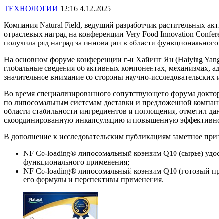
ТЕХНОЛОГИИ
12:16 4.12.2025
Компания Natural Field, ведущий разработчик растительных а
отраслевых наград на конференции Very Food Innovation Confe
получила ряд наград за инновации в области функционального
На основном форуме конференции г-н Хайинг Ян (Haiying Yang)
глобальные сведения об активных компонентах, механизмах, а
значительное внимание со стороны научно-исследовательских
Во время специализированного сопутствующего форума доктор 
по липосомальным системам доставки и предложенной компани
области стабильности ингредиентов и поглощения, отметил да
скоординированную инкапсуляцию и повышенную эффективность
В дополнение к исследовательским публикациям заметное приз
NF Co-loading® липосомальный коэнзим Q10 (сырье) удос
функционального применения;
NF Co-loading® липосомальный коэнзим Q10 (готовый п
его формулы и перспективы применения.