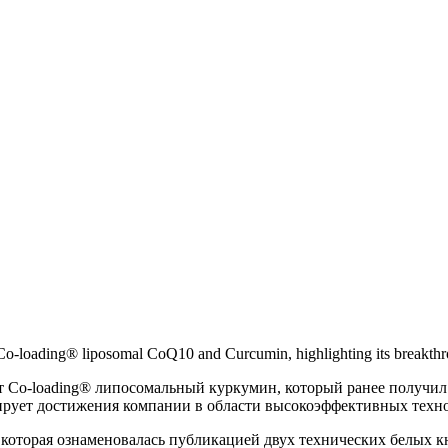
 Co-loading® liposomal CoQ10 and Curcumin, highlighting its breakthrou
кт Co-loading® липосомальный куркумин, который ранее получи
рирует достижения компании в области высокоэффективных техн
, которая ознаменовалась публикацией двух технических белых 