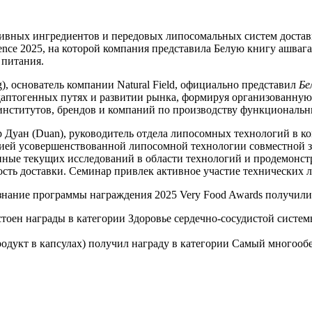
ктивных ингредиентов и передовых липосомальных систем доста
rence 2025, на которой компания представила Белую книгу ашваг
 питания.
, основатель компании Natural Field, официально представил
Бе
даптогенных путях и развитии рынка, формируя организованную
 институтов, брендов и компаний по производству функциональ
Дуан (Duan), руководитель отдела липосомных технологий в ком
ей усовершенствованной липосомной технологии совместной за
нные текущих исследований в области технологий и продемонстр
 доставки. Семинар привлек активное участие технических ли
нание программы награждения 2025 Very Food Awards получили л
тоен награды в категории Здоровье сердечно-сосудистой систе
родукт в капсулах) получил награду в категории Самый много