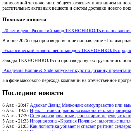
липосомной технологии и общеотраслевым признанием инновац
растительных активных веществ и систем доставки нового пок
Похожие новости
20 лет в деле: Рязанский завод ТЕХНОНИКОЛЬ и направлени
В июне 2026 года производственное направление «Полимерна
Экологический эталон: шесть заводов ТЕХНОНИКОЛЬ продли
Заводы ТЕХНОНИКОЛЬ по производству экструзионного полист
Академия Bonnie & Slide запускает курс по дизайну презентац
На фоне массового перехода компаний на отечественное програ
Последние новости
6 Авг. - 20:47
Адвокат Давид Мелконян: самоуправство или вым
6 Авг. - 19:57
Ирак — новый рынок возможностей: застройщики
6 Авг. - 17:20
Специализированные депозитарии переходят к н
5 Авг. - 21:33
Игорная зона «Красная Поляна»: налоговые выпл
5 Авг. - 21:03
Как логистика убивает и спасает рейтинг селлера