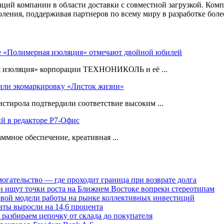
ий компании в области доставки с совместной загрузкой. Комп
оления, поддерживая партнеров по всему миру в разработке бо
е «Полимерная изоляция» отмечают двойной юбилей
я изоляция» корпорации ТЕХНОНИКОЛЬ и её ...
ли экомаркировку «Листок жизни»
ирола подтвердили соответствие высоким ...
ий в редакторе Р7-Офис
ммное обеспечение, креативная ...
огательство — где проходит граница при возврате долга
 ищут точки роста на Ближнем Востоке вопреки стереотипам
овой модели работы на рынке коллективных инвестиций
аты выросли на 14,6 процента
: разбираем цепочку от склада до покупателя