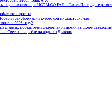
ректоров Freedom Bank A.Ş.
-м научном семинаре ИСЭМ СО РАН в Санкт-Петербурге развит
офисного проекта
ифровой трансформации курортной инфраструктуры
мость в 2026 году?
из главных победителей федеральной премии в сфере девелопме
го Света» по гребле на лодках «Дракон»