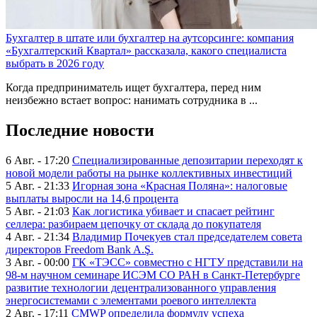
Бухгалтер в штате или бухгалтер на аутсорсинге: компания
«Бухгалтерский Квартал» рассказала, какого специалиста
выбрать в 2026 году
Когда предприниматель ищет бухгалтера, перед ним
неизбежно встает вопрос: нанимать сотрудника в ...
Последние новости
6 Авг. - 17:20
Специализированные депозитарии переходят к
новой модели работы на рынке коллективных инвестиций
5 Авг. - 21:33
Игорная зона «Красная Поляна»: налоговые
выплаты выросли на 14,6 процента
5 Авг. - 21:03
Как логистика убивает и спасает рейтинг
селлера: разбираем цепочку от склада до покупателя
4 Авг. - 21:34
Владимир Почекуев стал председателем совета
директоров Freedom Bank A.Ş.
3 Авг. - 00:00
ГК «ТЭСС» совместно с НГТУ представили на
98-м научном семинаре ИСЭМ СО РАН в Санкт-Петербурге
развитие технологии децентрализованного управления
энергосистемами с элементами роевого интеллекта
2 Авг. - 17:11
CMWP определила формулу успеха