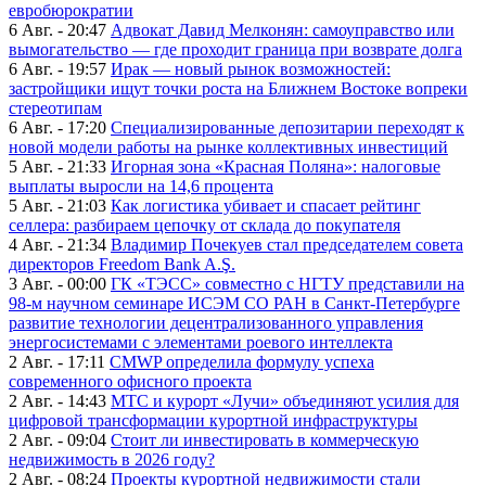
евробюрократии
6 Авг. - 20:47
Адвокат Давид Мелконян: самоуправство или
вымогательство — где проходит граница при возврате долга
6 Авг. - 19:57
Ирак — новый рынок возможностей:
застройщики ищут точки роста на Ближнем Востоке вопреки
стереотипам
6 Авг. - 17:20
Специализированные депозитарии переходят к
новой модели работы на рынке коллективных инвестиций
5 Авг. - 21:33
Игорная зона «Красная Поляна»: налоговые
выплаты выросли на 14,6 процента
5 Авг. - 21:03
Как логистика убивает и спасает рейтинг
селлера: разбираем цепочку от склада до покупателя
4 Авг. - 21:34
Владимир Почекуев стал председателем совета
директоров Freedom Bank A.Ş.
3 Авг. - 00:00
ГК «ТЭСС» совместно с НГТУ представили на
98-м научном семинаре ИСЭМ СО РАН в Санкт-Петербурге
развитие технологии децентрализованного управления
энергосистемами с элементами роевого интеллекта
2 Авг. - 17:11
CMWP определила формулу успеха
современного офисного проекта
2 Авг. - 14:43
МТС и курорт «Лучи» объединяют усилия для
цифровой трансформации курортной инфраструктуры
2 Авг. - 09:04
Стоит ли инвестировать в коммерческую
недвижимость в 2026 году?
2 Авг. - 08:24
Проекты курортной недвижимости стали