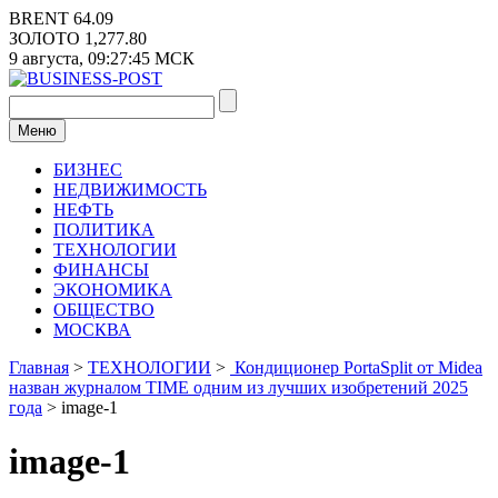
Перейти
BRENT
64.09
к
ЗОЛОТО
1,277.80
содержимому
9 августа,
09:27:46
МСК
Меню
БИЗНЕС
НЕДВИЖИМОСТЬ
НЕФТЬ
ПОЛИТИКА
ТЕХНОЛОГИИ
ФИНАНСЫ
ЭКОНОМИКА
ОБЩЕСТВО
МОСКВА
Главная
>
ТЕХНОЛОГИИ
>
Кондиционер PortaSplit от Midea
назван журналом TIME одним из лучших изобретений 2025
года
>
image-1
image-1