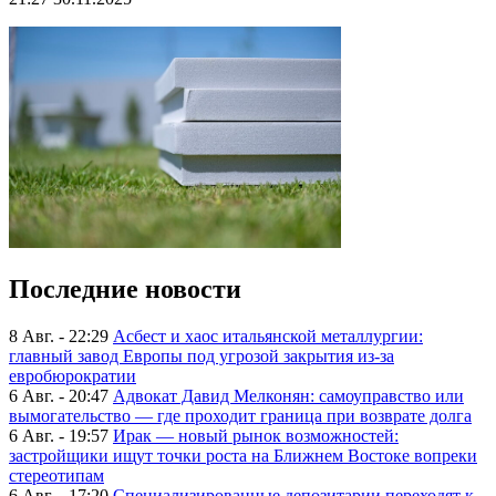
Последние новости
8 Авг. - 22:29
Асбест и хаос итальянской металлургии:
главный завод Европы под угрозой закрытия из-за
евробюрократии
6 Авг. - 20:47
Адвокат Давид Мелконян: самоуправство или
вымогательство — где проходит граница при возврате долга
6 Авг. - 19:57
Ирак — новый рынок возможностей:
застройщики ищут точки роста на Ближнем Востоке вопреки
стереотипам
6 Авг. - 17:20
Специализированные депозитарии переходят к