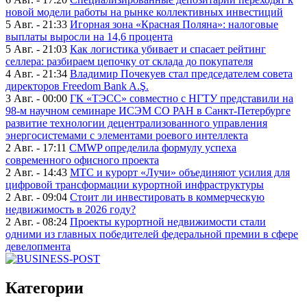
новой модели работы на рынке коллективных инвестиций
5 Авг. - 21:33
Игорная зона «Красная Поляна»: налоговые
выплаты выросли на 14,6 процента
5 Авг. - 21:03
Как логистика убивает и спасает рейтинг
селлера: разбираем цепочку от склада до покупателя
4 Авг. - 21:34
Владимир Почекуев стал председателем совета
директоров Freedom Bank A.Ş.
3 Авг. - 00:00
ГК «ТЭСС» совместно с НГТУ представили на
98-м научном семинаре ИСЭМ СО РАН в Санкт-Петербурге
развитие технологии децентрализованного управления
энергосистемами с элементами роевого интеллекта
2 Авг. - 17:11
CMWP определила формулу успеха
современного офисного проекта
2 Авг. - 14:43
МТС и курорт «Лучи» объединяют усилия для
цифровой трансформации курортной инфраструктуры
2 Авг. - 09:04
Стоит ли инвестировать в коммерческую
недвижимость в 2026 году?
2 Авг. - 08:24
Проекты курортной недвижимости стали
одними из главных победителей федеральной премии в сфере
девелопмента
Категории