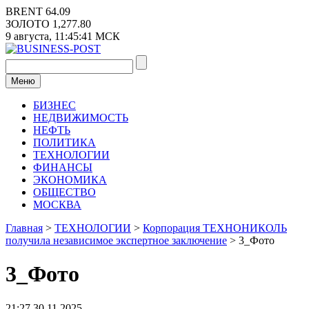
Перейти
BRENT
64.09
к
ЗОЛОТО
1,277.80
содержимому
9 августа,
11:45:41
МСК
Меню
БИЗНЕС
НЕДВИЖИМОСТЬ
НЕФТЬ
ПОЛИТИКА
ТЕХНОЛОГИИ
ФИНАНСЫ
ЭКОНОМИКА
ОБЩЕСТВО
МОСКВА
Главная
>
ТЕХНОЛОГИИ
>
Корпорация ТЕХНОНИКОЛЬ
получила независимое экспертное заключение
>
3_Фото
3_Фото
21:27 30.11.2025