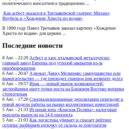
политического консалтинга традиционно ...
Как асбест оказался в Третьяковской галерее: Михаил
Врубель и «Хождение Христа по водам»
В 1890 году Павел Третьяков заказал картину «Хождение
Христа по водам» для церкви ...
Последние новости
8 Авг. - 22:29
Асбест и хаос итальянской металлургии:
главный завод Европы под угрозой закрытия из-за
евробюрократии
6 Авг. - 20:47
Адвокат Давид Мелконян: самоуправство или
вымогательство — где проходит граница при возврате долга
6 Авг. - 19:57
Ирак — новый рынок возможностей:
застройщики ищут точки роста на Ближнем Востоке вопреки
стереотипам
6 Авг. - 17:20
Специализированные депозитарии переходят к
новой модели работы на рынке коллективных инвестиций
5 Авг. - 21:33
Игорная зона «Красная Поляна»: налоговые
выплаты выросли на 14,6 процента
5 Авг. - 21:03
Как логистика убивает и спасает рейтинг
селлера: разбираем цепочку от склада до покупателя