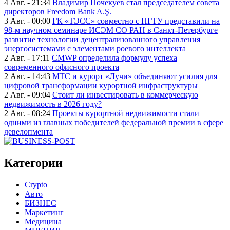
4 Авг. - 21:34
Владимир Почекуев стал председателем совета
директоров Freedom Bank A.Ş.
3 Авг. - 00:00
ГК «ТЭСС» совместно с НГТУ представили на
98-м научном семинаре ИСЭМ СО РАН в Санкт-Петербурге
развитие технологии децентрализованного управления
энергосистемами с элементами роевого интеллекта
2 Авг. - 17:11
CMWP определила формулу успеха
современного офисного проекта
2 Авг. - 14:43
МТС и курорт «Лучи» объединяют усилия для
цифровой трансформации курортной инфраструктуры
2 Авг. - 09:04
Стоит ли инвестировать в коммерческую
недвижимость в 2026 году?
2 Авг. - 08:24
Проекты курортной недвижимости стали
одними из главных победителей федеральной премии в сфере
девелопмента
Категории
Crypto
Авто
БИЗНЕС
Маркетинг
Медицина