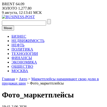
Перейти
BRENT
64.09
к
ЗОЛОТО
1,277.80
содержимому
9 августа,
12:13:41
МСК
Меню
БИЗНЕС
НЕДВИЖИМОСТЬ
НЕФТЬ
ПОЛИТИКА
ТЕХНОЛОГИИ
ФИНАНСЫ
ЭКОНОМИКА
ОБЩЕСТВО
МОСКВА
Главная
>
Авто
>
Маркетплейсы наращивают свою долю в
продажах шин
>
Фото_маркетплейсы
Фото_маркетплейсы
19:41 2.06.2026