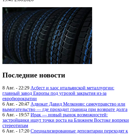
Последние новости
8 Авг. - 22:29
Асбест и хаос итальянской металлургии:
главный завод Европы под угрозой закрытия из-за
евробюрократии
6 Авг. - 20:47
Адвокат Давид Мелконян: самоуправство или
вымогательство — где проходит граница при возврате долга
6 Авг. - 19:57
Ирак — новый рынок возможностей:
застройщики ищут точки роста на Ближнем Востоке вопреки
стереотипам
6 Авг. - 17:20
Специализированные депозитарии переходят к