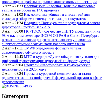
новой модели работы на рынке коллективных инвестиций
5 Авг. - 21:33
Игорная зона «Красная Поляна»: налоговые
выплаты выросли на 14,6 процента
5 Авг. - 21:03
Как логистика убивает и спасает рейтинг
селлера: разбираем цепочку от склада до покупателя
4 Авг. - 21:34
Владимир Почекуев стал председателем совета
директоров Freedom Bank A.Ş.
3 Авг. - 00:00
ГК «ТЭСС» совместно с НГТУ представили на
98-м научном семинаре ИСЭМ СО РАН в Санкт-Петербурге
развитие технологии децентрализованного управления
энергосистемами с элементами роевого интеллекта
2 Авг. - 17:11
CMWP определила формулу успеха
современного офисного проекта
2 Авг. - 14:43
МТС и курорт «Лучи» объединяют усилия для
цифровой трансформации курортной инфраструктуры
2 Авг. - 09:04
Стоит ли инвестировать в коммерческую
недвижимость в 2026 году?
2 Авг. - 08:24
Проекты курортной недвижимости стали
одними из главных победителей федеральной премии в сфере
девелопмента
Категории