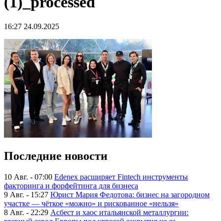
(1)_processed
16:27 24.09.2025
Последние новости
10 Авг. - 07:00
Edenex расширяет Fintech инструменты
факторинга и форфейтинга для бизнеса
9 Авг. - 15:27
Юрист Мария Федотова: бизнес на загородном
участке — чёткое «можно» и рискованное «нельзя»
8 Авг. - 22:29
Асбест и хаос итальянской металлургии: