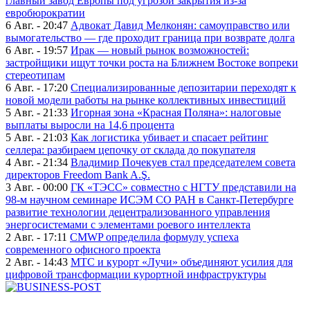
главный завод Европы под угрозой закрытия из-за
евробюрократии
6 Авг. - 20:47
Адвокат Давид Мелконян: самоуправство или
вымогательство — где проходит граница при возврате долга
6 Авг. - 19:57
Ирак — новый рынок возможностей:
застройщики ищут точки роста на Ближнем Востоке вопреки
стереотипам
6 Авг. - 17:20
Специализированные депозитарии переходят к
новой модели работы на рынке коллективных инвестиций
5 Авг. - 21:33
Игорная зона «Красная Поляна»: налоговые
выплаты выросли на 14,6 процента
5 Авг. - 21:03
Как логистика убивает и спасает рейтинг
селлера: разбираем цепочку от склада до покупателя
4 Авг. - 21:34
Владимир Почекуев стал председателем совета
директоров Freedom Bank A.Ş.
3 Авг. - 00:00
ГК «ТЭСС» совместно с НГТУ представили на
98-м научном семинаре ИСЭМ СО РАН в Санкт-Петербурге
развитие технологии децентрализованного управления
энергосистемами с элементами роевого интеллекта
2 Авг. - 17:11
CMWP определила формулу успеха
современного офисного проекта
2 Авг. - 14:43
МТС и курорт «Лучи» объединяют усилия для
цифровой трансформации курортной инфраструктуры