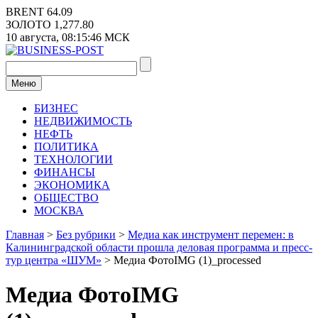
Перейти
BRENT
64.09
к
ЗОЛОТО
1,277.80
содержимому
10 августа,
08:15:47
МСК
Меню
БИЗНЕС
НЕДВИЖИМОСТЬ
НЕФТЬ
ПОЛИТИКА
ТЕХНОЛОГИИ
ФИНАНСЫ
ЭКОНОМИКА
ОБЩЕСТВО
МОСКВА
Главная
>
Без рубрики
>
Медиа как инструмент перемен: в
Калининградской области прошла деловая программа и пресс-
тур центра «ШУМ»
>
Медиа ФотоIMG (1)_processed
Медиа ФотоIMG