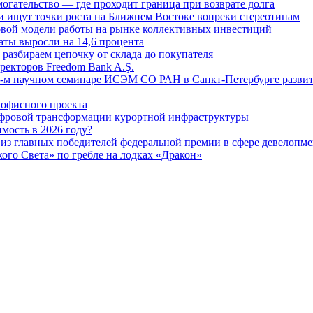
огательство — где проходит граница при возврате долга
 ищут точки роста на Ближнем Востоке вопреки стереотипам
овой модели работы на рынке коллективных инвестиций
аты выросли на 14,6 процента
: разбираем цепочку от склада до покупателя
ректоров Freedom Bank A.Ş.
-м научном семинаре ИСЭМ СО РАН в Санкт-Петербурге развит
офисного проекта
ифровой трансформации курортной инфраструктуры
мость в 2026 году?
из главных победителей федеральной премии в сфере девелопме
го Света» по гребле на лодках «Дракон»