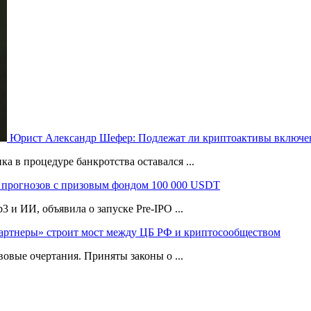
Юрист Александр Шефер: Подлежат ли криптоактивы включен
а в процедуре банкротства оставался ...
 прогнозов с призовым фондом 100 000 USDT
и ИИ, объявила о запуске Pre-IPO ...
артнеры» строит мост между ЦБ РФ и криптосообществом
овые очертания. Приняты законы о ...