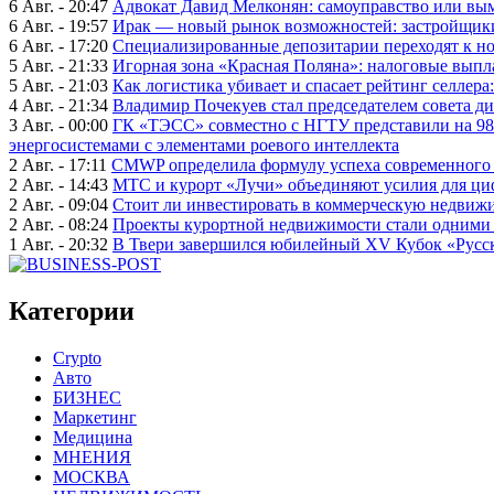
6 Авг. - 20:47
Адвокат Давид Мелконян: самоуправство или вым
6 Авг. - 19:57
Ирак — новый рынок возможностей: застройщики
6 Авг. - 17:20
Специализированные депозитарии переходят к н
5 Авг. - 21:33
Игорная зона «Красная Поляна»: налоговые выпл
5 Авг. - 21:03
Как логистика убивает и спасает рейтинг селлера
4 Авг. - 21:34
Владимир Почекуев стал председателем совета ди
3 Авг. - 00:00
ГК «ТЭСС» совместно с НГТУ представили на 98
энергосистемами с элементами роевого интеллекта
2 Авг. - 17:11
CMWP определила формулу успеха современного 
2 Авг. - 14:43
МТС и курорт «Лучи» объединяют усилия для ц
2 Авг. - 09:04
Стоит ли инвестировать в коммерческую недвижи
2 Авг. - 08:24
Проекты курортной недвижимости стали одними 
1 Авг. - 20:32
В Твери завершился юбилейный XV Кубок «Русско
Категории
Crypto
Авто
БИЗНЕС
Маркетинг
Медицина
МНЕНИЯ
МОСКВА