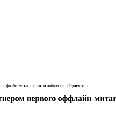
о оффлайн-митапа криптосообщества «Ориентир»
нером первого оффлайн-митап