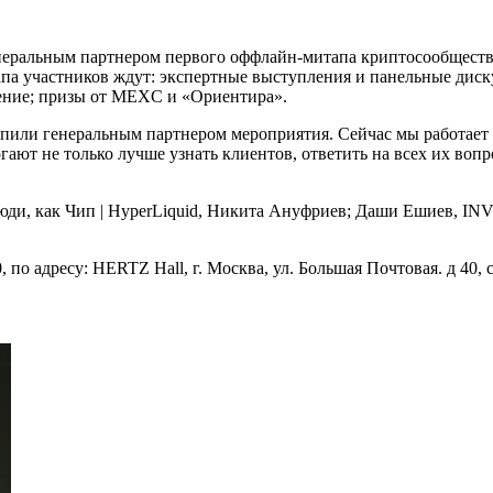
еральным партнером первого оффлайн-митапа криптосообществ
па участников ждут: экспертные выступления и панельные диск
щение; призы от MEXC и «Ориентира».
пили генеральным партнером мероприятия. Сейчас мы работает
гают не только лучше узнать клиентов, ответить на всех их воп
ди, как Чип | HyperLiquid, Никита Ануфриев; Даши Ешиев, INV 
 по адресу: HERTZ Hall, г. Москва, ул. Большая Почтовая. д 40, с