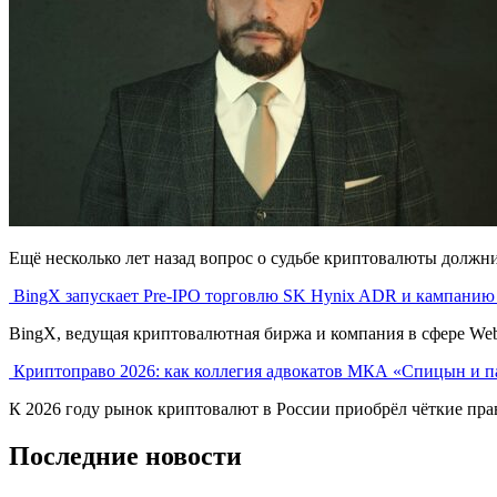
Ещё несколько лет назад вопрос о судьбе криптовалюты должник
BingX запускает Pre-IPO торговлю SK Hynix ADR и кампанию
BingX, ведущая криптовалютная биржа и компания в сфере Web3 
Криптоправо 2026: как коллегия адвокатов МКА «Спицын и п
К 2026 году рынок криптовалют в России приобрёл чёткие прав
Последние новости