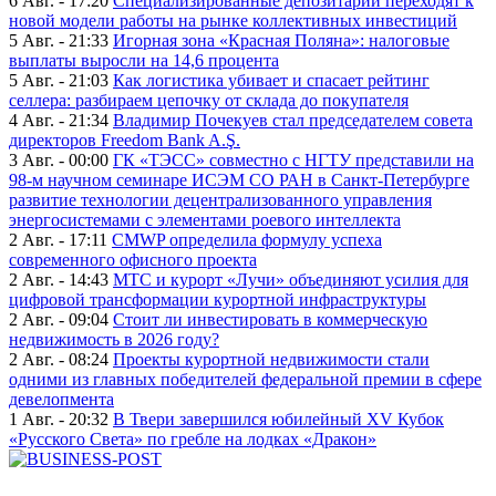
6 Авг. - 17:20
Специализированные депозитарии переходят к
новой модели работы на рынке коллективных инвестиций
5 Авг. - 21:33
Игорная зона «Красная Поляна»: налоговые
выплаты выросли на 14,6 процента
5 Авг. - 21:03
Как логистика убивает и спасает рейтинг
селлера: разбираем цепочку от склада до покупателя
4 Авг. - 21:34
Владимир Почекуев стал председателем совета
директоров Freedom Bank A.Ş.
3 Авг. - 00:00
ГК «ТЭСС» совместно с НГТУ представили на
98-м научном семинаре ИСЭМ СО РАН в Санкт-Петербурге
развитие технологии децентрализованного управления
энергосистемами с элементами роевого интеллекта
2 Авг. - 17:11
CMWP определила формулу успеха
современного офисного проекта
2 Авг. - 14:43
МТС и курорт «Лучи» объединяют усилия для
цифровой трансформации курортной инфраструктуры
2 Авг. - 09:04
Стоит ли инвестировать в коммерческую
недвижимость в 2026 году?
2 Авг. - 08:24
Проекты курортной недвижимости стали
одними из главных победителей федеральной премии в сфере
девелопмента
1 Авг. - 20:32
В Твери завершился юбилейный XV Кубок
«Русского Света» по гребле на лодках «Дракон»