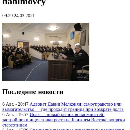
nahimovcy
09:29 24.03.2021
Последние новости
6 Авг. - 20:47
Адвокат Давид Мелконян: самоуправство или
вымогательство — где проходит граница при возврате долга
6 Авг. - 19:57
Ирак — новый рынок возможностей:
застройщики ищут точки роста на Ближнем Востоке вопреки
стереотипам