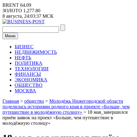
Перейти
BRENT
64.09
к
ЗОЛОТО
1,277.80
содержимому
8 августа,
24:03:38
МСК
Меню
БИЗНЕС
НЕДВИЖИМОСТЬ
НЕФТЬ
ПОЛИТИКА
ТЕХНОЛОГИИ
ФИНАНСЫ
ЭКОНОМИКА
ОБЩЕСТВО
МОСКВА
Главная
>
общество
>
Молодёжь Нижегородской области
поделилась историями родного края в проекте «Больше, чем
путешествие в молодёжную столицу»
>
18 мая_завершился
приём заявок на проект «Больше, чем путешествие в
молодёжную столицу»