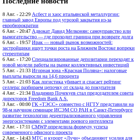
Последние новости
8 Авг. - 22:29
Асбест и хаос итальянской металлургии:
главный завод Европы под угрозой закрытия из-за
евробюрократии
6 Авг. - 20:47
Адвокат Давид Мелконян: самоуправство или
вымогательство — где проходит граница при возврате долга
6 Авг. - 19:57
Ирак — новый рынок возможностей:
застройщики ищут точки роста на Ближнем Востоке вопреки
стереотипам
6 Авг. - 17:20
Специализированные депозитарии переходят к
новой модели работы на рынке коллективных инвестиций
5 Авг. - 21:33
Игорная зона «Красная Поляна»: налоговые
выплаты выросли на 14,6 процента
5 Авг. - 21:03
Как логистика убивает и спасает рейтинг
селлера: разбираем цепочку от склада до покупателя
4 Авг. - 21:34
Владимир Почекуев стал председателем совета
директоров Freedom Bank A.Ş.
3 Авг. - 00:00
ГК «ТЭСС» совместно с НГТУ представили на
98-м научном семинаре ИСЭМ СО РАН в Санкт-Петербурге
развитие технологии децентрализованного управления
энергосистемами с элементами роевого интеллекта
2 Авг. - 17:11
CMWP определила формулу успеха
современного офисного проекта
2 Авг. - 14:43
МТС и курорт «Лучи» объединяют усилия для