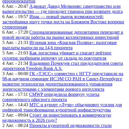
евробюрократии
6 Авг. - 20:47
Адвокат Давид Мелконян: самоуправство или
вымогательство — где проходит граница при возврате долга
6 Авг. - 19:57
Ирак — новый рынок возможностей:
застройщики ищут точки роста на Ближнем Востоке вопреки
стереотипам
6 Авг. - 17:20
Специализированные депозитарии переходят к
новой модели работы на рынке коллективных инвестиций
5 Авг. - 21:33
Игорная зона «Красная Поляна»: налоговые
выплаты выросли на 14,6 процента
5 Авг. - 21:03
Как логистика убивает и спасает рейтинг
селлера: разбираем цепочку от склада до покупателя
4 Авг. - 21:34
Владимир Почекуев стал председателем совета
директоров Freedom Bank A.Ş.
3 Авг. - 00:00
ГК «ТЭСС» совместно с НГТУ представили на
98-м научном семинаре ИСЭМ СО РАН в Санкт-Петербурге
развитие технологии децентрализованного управления
энергосистемами с элементами роевого интеллекта
2 Авг. - 17:11
CMWP определила формулу успеха
современного офисного проекта
2 Авг. - 14:43
МТС и курорт «Лучи» объединяют усилия для
цифровой трансформации курортной инфраструктуры
2 Авг. - 09:04
Стоит ли инвестировать в коммерческую
недвижимость в 2026 году?
2 Авг. - 08:24
Проекты курортной недвижимости стали