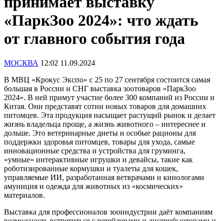
принимает выставку
«ПаркЗоо 2024»: что ждать
от главного события года
МОСКВА
12:02 11.09.2024
В МВЦ «Крокус Экспо» с 25 по 27 сентября состоится самая
большая в России и СНГ выставка зоотоваров «ПаркЗоо
2024». В ней примут участие более 300 компаний из России и
Китая. Они представят сотни новых товаров для домашних
питомцев. Эта продукция насыщает растущий рынок и делает
жизнь владельца проще, а жизнь животного – интереснее и
дольше. Это ветеринарные диеты и особые рационы для
поддержки здоровья питомцев, товары для ухода, самые
инновационные средства и устройства для груминга,
«умные» интерактивные игрушки и девайсы, такие как
роботизированные кормушки и туалеты для кошек,
управляемые ИИ, разработанная ветврачами и кинологами
амуниция и одежда для животных из «космических»
материалов.
Выставка для профессионалов зооиндустрии даёт компаниям
возможность встретиться с ретейлерами и дистрибьюторами и