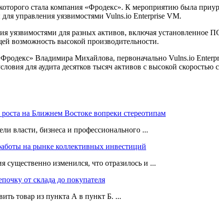
которого стала компания «Фродекс». К мероприятию была приуро
ля управления уязвимостями Vulns.io Enterprise VM.
ия уязвимостями для разных активов, включая установленное ПО
ющей возможность высокой производительности.
Фродекс» Владимира Михайлова, первоначально Vulns.io Enterp
т условия для аудита десятков тысяч активов с высокой скорост
роста на Ближнем Востоке вопреки стереотипам
ли власти, бизнеса и профессионального ...
работы на рынке коллективных инвестиций
 существенно изменился, что отразилось и ...
епочку от склада до покупателя
ть товар из пункта А в пункт Б. ...