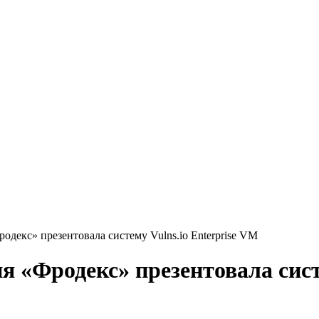
декс» презентовала систему Vulns.io Enterprise VM
 «Фродекс» презентовала систе