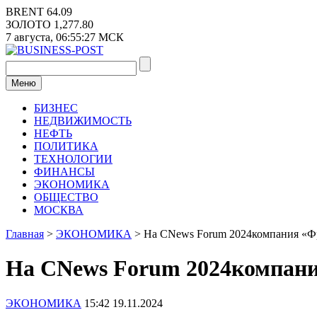
Перейти
BRENT
64.09
к
ЗОЛОТО
1,277.80
содержимому
7 августа,
06:55:27
МСК
Меню
БИЗНЕС
НЕДВИЖИМОСТЬ
НЕФТЬ
ПОЛИТИКА
ТЕХНОЛОГИИ
ФИНАНСЫ
ЭКОНОМИКА
ОБЩЕСТВО
МОСКВА
Главная
>
ЭКОНОМИКА
>
На CNews Forum 2024компания «Фро
На CNews Forum 2024компания
ЭКОНОМИКА
15:42 19.11.2024