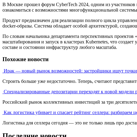
В Москве прошел форум CyberTech 2024, одним из участников 
ознакомиться с возможностями многофункциональной системы д
Продукт предназначен для реализации полного цикла управлен
docker-образы. Система обладает особой архитектурой, созда
По словам начальника департамента перспективных проектов «
масштабирования и запуск в кластерах Kubernetes, что создае
составе и состоянии инфраструктур любого масштаба.
Похожие новости
Ирак — новый рынок возможностей: застройщики ищут точки 
Строить больше уже недостаточно. Теперь, считают представите
Специализированные депозитарии переходят к новой модели 
Российский рынок коллективных инвестиций за три десятилетия
Как логистика убивает и спасает рейтинг селлера: разбираем ц
Логистика для селлера сегодня — это не только лишь про достави
Последние новости