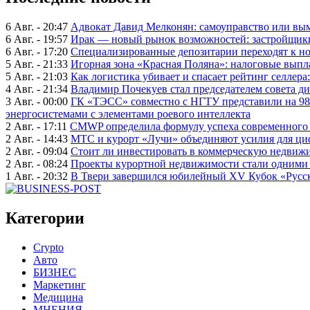
6 Авг. - 20:47
Адвокат Давид Мелконян: самоуправство или вым
6 Авг. - 19:57
Ирак — новый рынок возможностей: застройщики
6 Авг. - 17:20
Специализированные депозитарии переходят к н
5 Авг. - 21:33
Игорная зона «Красная Поляна»: налоговые выпл
5 Авг. - 21:03
Как логистика убивает и спасает рейтинг селлера
4 Авг. - 21:34
Владимир Почекуев стал председателем совета ди
3 Авг. - 00:00
ГК «ТЭСС» совместно с НГТУ представили на 98
энергосистемами с элементами роевого интеллекта
2 Авг. - 17:11
CMWP определила формулу успеха современного 
2 Авг. - 14:43
МТС и курорт «Лучи» объединяют усилия для ц
2 Авг. - 09:04
Стоит ли инвестировать в коммерческую недвижи
2 Авг. - 08:24
Проекты курортной недвижимости стали одними 
1 Авг. - 20:32
В Твери завершился юбилейный XV Кубок «Русско
Категории
Crypto
Авто
БИЗНЕС
Маркетинг
Медицина
МНЕНИЯ