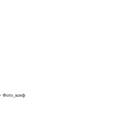
>
Фото_конф