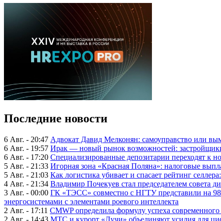
Последние новости
6 Авг. - 20:47
Адвокат Давид Мелконян: самоуправство или вым
6 Авг. - 19:57
Ирак — новый рынок возможностей: застройщики
6 Авг. - 17:20
Специализированные депозитарии переходят к н
5 Авг. - 21:33
Игорная зона «Красная Поляна»: налоговые выпл
5 Авг. - 21:03
Как логистика убивает и спасает рейтинг селлера
4 Авг. - 21:34
Владимир Почекуев стал председателем совета ди
3 Авг. - 00:00
ГК «ТЭСС» совместно с НГТУ представили на 98
энергосистемами с элементами роевого интеллекта
2 Авг. - 17:11
CMWP определила формулу успеха современного 
2 Авг. - 14:43
МТС и курорт «Лучи» объединяют усилия для ц