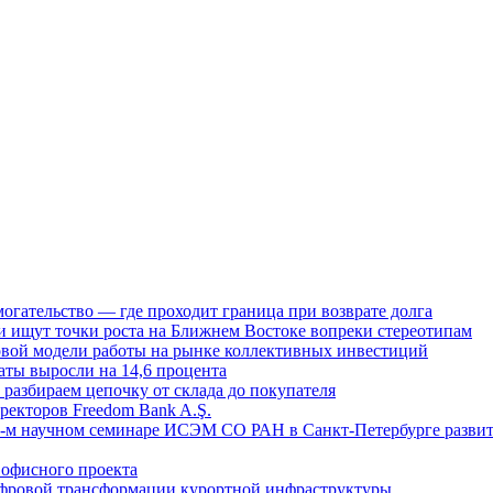
огательство — где проходит граница при возврате долга
 ищут точки роста на Ближнем Востоке вопреки стереотипам
овой модели работы на рынке коллективных инвестиций
аты выросли на 14,6 процента
: разбираем цепочку от склада до покупателя
ректоров Freedom Bank A.Ş.
-м научном семинаре ИСЭМ СО РАН в Санкт-Петербурге развит
офисного проекта
ифровой трансформации курортной инфраструктуры