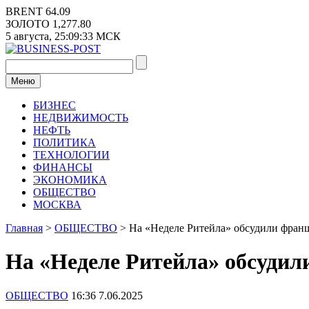
Перейти
BRENT
64.09
к
ЗОЛОТО
1,277.80
содержимому
5 августа,
25:09:34
МСК
Меню
БИЗНЕС
НЕДВИЖИМОСТЬ
НЕФТЬ
ПОЛИТИКА
ТЕХНОЛОГИИ
ФИНАНСЫ
ЭКОНОМИКА
ОБЩЕСТВО
МОСКВА
Главная
>
ОБЩЕСТВО
>
На «Неделе Ритейла» обсудили фран
На «Неделе Ритейла» обсудил
ОБЩЕСТВО
16:36 7.06.2025