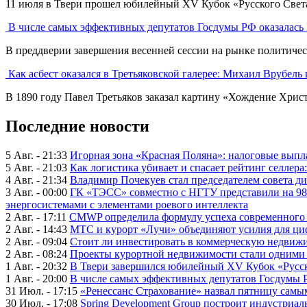
11 июля в Твери прошел юбилейный XV Кубок «Русского Света» 
В числе самых эффективных депутатов Госдумы РФ оказалась
В преддверии завершения весенней сессии на рынке политическ
Как асбест оказался в Третьяковской галерее: Михаил Врубел
В 1890 году Павел Третьяков заказал картину «Хождение Христа
Последние новости
5 Авг. - 21:33
Игорная зона «Красная Поляна»: налоговые выпл
5 Авг. - 21:03
Как логистика убивает и спасает рейтинг селлера
4 Авг. - 21:34
Владимир Почекуев стал председателем совета ди
3 Авг. - 00:00
ГК «ТЭСС» совместно с НГТУ представили на 98
энергосистемами с элементами роевого интеллекта
2 Авг. - 17:11
CMWP определила формулу успеха современного 
2 Авг. - 14:43
МТС и курорт «Лучи» объединяют усилия для ц
2 Авг. - 09:04
Стоит ли инвестировать в коммерческую недвижи
2 Авг. - 08:24
Проекты курортной недвижимости стали одними 
1 Авг. - 20:32
В Твери завершился юбилейный XV Кубок «Русско
1 Авг. - 20:00
В числе самых эффективных депутатов Госдумы 
31 Июл. - 17:15
«Ренессанс Страхование» назвал пятницу сам
30 Июл. - 17:08
Spring Development Group построит индустриал