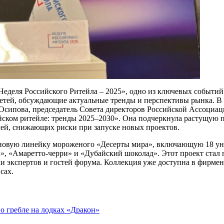
деля Российского Ритейла – 2025», одно из ключевых событий 
сетей, обсуждающие актуальные тренды и перспективы рынка. В 
 Осипова, председатель Совета директоров Российской Ассоци
йском ритейле: тренды 2025–2030». Она подчеркнула растущую 
ей, снижающих риски при запуске новых проектов.
 новую линейку мороженого «Десерты мира», включающую 18 у
, «Амаретто-черри» и «Дубайский шоколад». Этот проект стал
 экспертов и гостей форума. Коллекция уже доступна в фирмен
сах.
о гребле на лодках «Дракон»