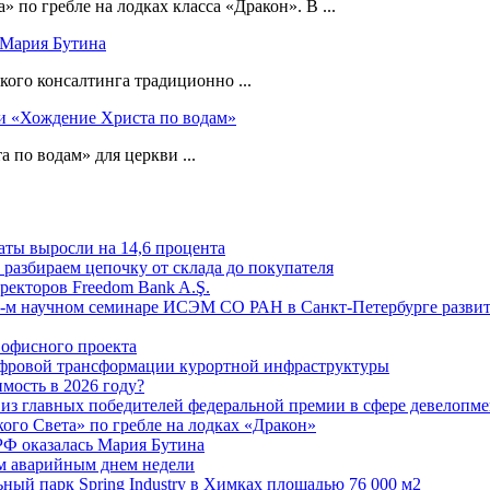
по гребле на лодках класса «Дракон». В ...
 Мария Бутина
ого консалтинга традиционно ...
ь и «Хождение Христа по водам»
 по водам» для церкви ...
аты выросли на 14,6 процента
: разбираем цепочку от склада до покупателя
ректоров Freedom Bank A.Ş.
-м научном семинаре ИСЭМ СО РАН в Санкт-Петербурге развит
офисного проекта
ифровой трансформации курортной инфраструктуры
мость в 2026 году?
из главных победителей федеральной премии в сфере девелопме
го Света» по гребле на лодках «Дракон»
РФ оказалась Мария Бутина
ым аварийным днем недели
ьный парк Spring Industry в Химках площадью 76 000 м2