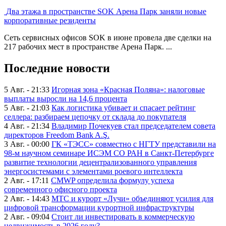
Два этажа в пространстве SOK Арена Парк заняли новые
корпоративные резиденты
Сеть сервисных офисов SOK в июне провела две сделки на
217 рабочих мест в пространстве Арена Парк. ...
Последние новости
5 Авг. - 21:33
Игорная зона «Красная Поляна»: налоговые
выплаты выросли на 14,6 процента
5 Авг. - 21:03
Как логистика убивает и спасает рейтинг
селлера: разбираем цепочку от склада до покупателя
4 Авг. - 21:34
Владимир Почекуев стал председателем совета
директоров Freedom Bank A.Ş.
3 Авг. - 00:00
ГК «ТЭСС» совместно с НГТУ представили на
98-м научном семинаре ИСЭМ СО РАН в Санкт-Петербурге
развитие технологии децентрализованного управления
энергосистемами с элементами роевого интеллекта
2 Авг. - 17:11
CMWP определила формулу успеха
современного офисного проекта
2 Авг. - 14:43
МТС и курорт «Лучи» объединяют усилия для
цифровой трансформации курортной инфраструктуры
2 Авг. - 09:04
Стоит ли инвестировать в коммерческую
недвижимость в 2026 году?