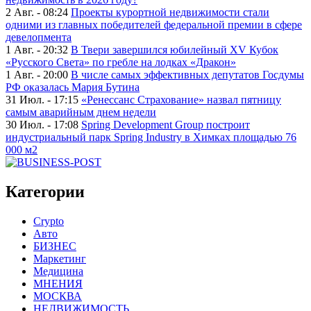
2 Авг. - 08:24
Проекты курортной недвижимости стали
одними из главных победителей федеральной премии в сфере
девелопмента
1 Авг. - 20:32
В Твери завершился юбилейный XV Кубок
«Русского Света» по гребле на лодках «Дракон»
1 Авг. - 20:00
В числе самых эффективных депутатов Госдумы
РФ оказалась Мария Бутина
31 Июл. - 17:15
«Ренессанс Страхование» назвал пятницу
самым аварийным днем недели
30 Июл. - 17:08
Spring Development Group построит
индустриальный парк Spring Industry в Химках площадью 76
000 м2
Категории
Crypto
Авто
БИЗНЕС
Маркетинг
Медицина
МНЕНИЯ
МОСКВА
НЕДВИЖИМОСТЬ