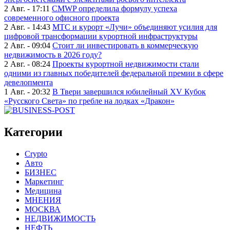
2 Авг. - 17:11
CMWP определила формулу успеха
современного офисного проекта
2 Авг. - 14:43
МТС и курорт «Лучи» объединяют усилия для
цифровой трансформации курортной инфраструктуры
2 Авг. - 09:04
Стоит ли инвестировать в коммерческую
недвижимость в 2026 году?
2 Авг. - 08:24
Проекты курортной недвижимости стали
одними из главных победителей федеральной премии в сфере
девелопмента
1 Авг. - 20:32
В Твери завершился юбилейный XV Кубок
«Русского Света» по гребле на лодках «Дракон»
Категории
Crypto
Авто
БИЗНЕС
Маркетинг
Медицина
МНЕНИЯ
МОСКВА
НЕДВИЖИМОСТЬ
НЕФТЬ