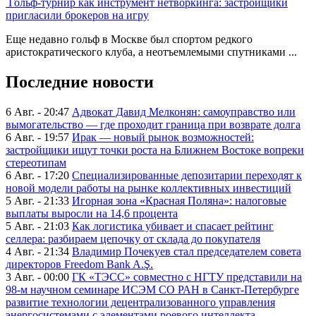
Гольф-турнир как инструмент нетворкинга: застройщики
пригласили брокеров на игру
Еще недавно гольф в Москве был спортом редкого
аристократического клуба, а неотъемлемыми спутниками ...
Последние новости
6 Авг. - 20:47
Адвокат Давид Мелконян: самоуправство или
вымогательство — где проходит граница при возврате долга
6 Авг. - 19:57
Ирак — новый рынок возможностей:
застройщики ищут точки роста на Ближнем Востоке вопреки
стереотипам
6 Авг. - 17:20
Специализированные депозитарии переходят к
новой модели работы на рынке коллективных инвестиций
5 Авг. - 21:33
Игорная зона «Красная Поляна»: налоговые
выплаты выросли на 14,6 процента
5 Авг. - 21:03
Как логистика убивает и спасает рейтинг
селлера: разбираем цепочку от склада до покупателя
4 Авг. - 21:34
Владимир Почекуев стал председателем совета
директоров Freedom Bank A.Ş.
3 Авг. - 00:00
ГК «ТЭСС» совместно с НГТУ представили на
98-м научном семинаре ИСЭМ СО РАН в Санкт-Петербурге
развитие технологии децентрализованного управления
энергосистемами с элементами роевого интеллекта