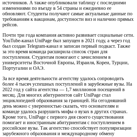
источников. А также опубликовали таблицу с последними
изменениями по въезду в 54 страны и ежедневно ее
обновляют. Студенты получают самые актуальные данные по
требованиям к вакцинам, доступности виз и наличию прямых
рейсов.
Почти три года компания активно развивает социальные сети.
YouTube-канал UniPage был запущен в 2021 году, а через год
был создан Telegram-канал и записан первый подкаст. Также
за это время команда расширила список стран для
поступления. Студентам помогают с зачислением в
университеты Восточной Европы, Израиля, Кореи, Турции,
Португалии и ОАЭ.
За все время деятельности агентству удалось сопроводить
более 4 тысяч успешных поступлений в зарубежные вузы. На
2022 год у сайта агентства — 1,7 миллионов посещений в
месяц. Для многих абитуриентов сайт UniPage стал
энциклопедией образования за границей. На сегодняшний
день можно с уверенностью сказать, что основателям и
команде удалось разрушить мифы о вузах в других странах.
Кроме того, UniPage с первого дня своего существования
помогает и иностранным абитуриентам с поступлением в
российские вузы. Так агентство способствует популяризации
зарубежного образования и международному обмену