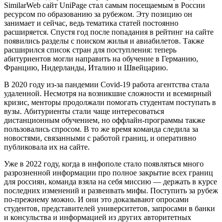
SimilarWeb сайт UniPage стал самым посещаемым в России
ресурсом по образованию за рубежом. Эту позицию он
занимает и сейчас, ведь тематика статей постоянно
расширяется. Спустя год после попадания в рейтинг на сайте
появились разделы с поиском жилья и авиабилетов. Также
расширился список стран для поступления: теперь
абитуриентов могли направить на обучение в Германию,
Францию, Нидерланды, Италию и Швейцарию.
В 2020 году из-за пандемии Covid-19 работа агентства стала
удаленной. Несмотря на возникшие сложности и всемирный
кризис, менторы продолжали помогать студентам поступать в
вузы. Абитуриенты стали чаще интересоваться
дистанционным обучением, но оффлайн-программы также
пользовались спросом. В то же время команда следила за
новостями, связанными с работой границ, и оперативно
публиковала их на сайте.
Уже в 2022 году, когда в инфополе стало появляться много
разрозненной информации про полное закрытие всех границ
для россиян, команда взяла на себя миссию — держать в курсе
последних изменений и развеивать мифы. Поступить за рубеж
по-прежнему можно. И они это доказывают опросами
студентов, представителей университетов, запросами в банки
и консульства и информацией из других авторитетных