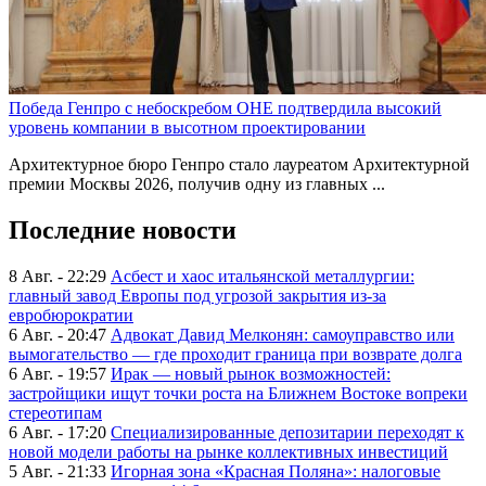
Победа Генпро с небоскребом ОНЕ подтвердила высокий
уровень компании в высотном проектировании
Архитектурное бюро Генпро стало лауреатом Архитектурной
премии Москвы 2026, получив одну из главных ...
Последние новости
8 Авг. - 22:29
Асбест и хаос итальянской металлургии:
главный завод Европы под угрозой закрытия из-за
евробюрократии
6 Авг. - 20:47
Адвокат Давид Мелконян: самоуправство или
вымогательство — где проходит граница при возврате долга
6 Авг. - 19:57
Ирак — новый рынок возможностей:
застройщики ищут точки роста на Ближнем Востоке вопреки
стереотипам
6 Авг. - 17:20
Специализированные депозитарии переходят к
новой модели работы на рынке коллективных инвестиций
5 Авг. - 21:33
Игорная зона «Красная Поляна»: налоговые