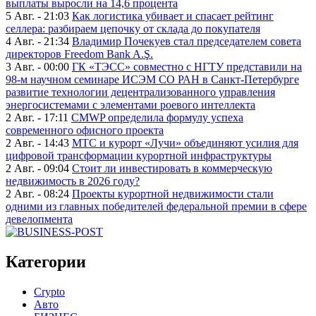
выплаты выросли на 14,6 процента
5 Авг. - 21:03
Как логистика убивает и спасает рейтинг
селлера: разбираем цепочку от склада до покупателя
4 Авг. - 21:34
Владимир Почекуев стал председателем совета
директоров Freedom Bank A.Ş.
3 Авг. - 00:00
ГК «ТЭСС» совместно с НГТУ представили на
98-м научном семинаре ИСЭМ СО РАН в Санкт-Петербурге
развитие технологии децентрализованного управления
энергосистемами с элементами роевого интеллекта
2 Авг. - 17:11
CMWP определила формулу успеха
современного офисного проекта
2 Авг. - 14:43
МТС и курорт «Лучи» объединяют усилия для
цифровой трансформации курортной инфраструктуры
2 Авг. - 09:04
Стоит ли инвестировать в коммерческую
недвижимость в 2026 году?
2 Авг. - 08:24
Проекты курортной недвижимости стали
одними из главных победителей федеральной премии в сфере
девелопмента
Категории
Crypto
Авто