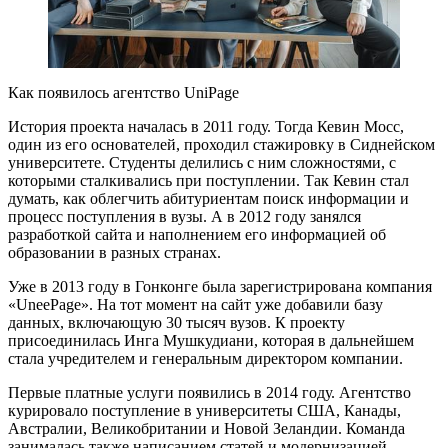
Как появилось агентство UniPage
История проекта началась в 2011 году. Тогда Кевин Мосс,
один из его основателей, проходил стажировку в Сиднейском
университете. Студенты делились с ним сложностями, с
которыми сталкивались при поступлении. Так Кевин стал
думать, как облегчить абитуриентам поиск информации и
процесс поступления в вузы. А в 2012 году занялся
разработкой сайта и наполнением его информацией об
образовании в разных странах.
Уже в 2013 году в Гонконге была зарегистрирована компания
«UneePage». На тот момент на сайт уже добавили базу
данных, включающую 30 тысяч вузов. К проекту
присоединилась Инга Мушкудиани, которая в дальнейшем
стала учредителем и генеральным директором компании.
Первые платные услуги появились в 2014 году. Агентство
курировало поступление в университеты США, Канады,
Австралии, Великобритании и Новой Зеландии. Команда
занималась также написанием статей и модернизацией