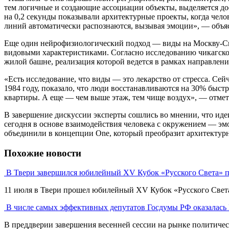
тем логичные и создающие ассоциации объекты, выделяется д
на 0,2 секунды показывали архитектурные проекты, когда челов
линий автоматически распознаются, вызывая эмоции», — объя
Еще один нейрофизиологический подход — виды на Москву-Сит
видовыми характеристиками. Согласно исследованию чикагской
жилой башне, реализация которой ведется в рамках направлен
«Есть исследование, что виды — это лекарство от стресса. С
1984 году, показало, что люди восстанавливаются на 30% быстре
квартиры. А еще — чем выше этаж, тем чище воздух», — отмети
В завершение дискуссии эксперты сошлись во мнении, что иде
сегодня в основе взаимодействия человека с окружением — эмо
объединили в концепции One, который преобразит архитектур
Похожие новости
В Твери завершился юбилейный XV Кубок «Русского Света» п
11 июля в Твери прошел юбилейный XV Кубок «Русского Света» 
В числе самых эффективных депутатов Госдумы РФ оказалась
В преддверии завершения весенней сессии на рынке политическ