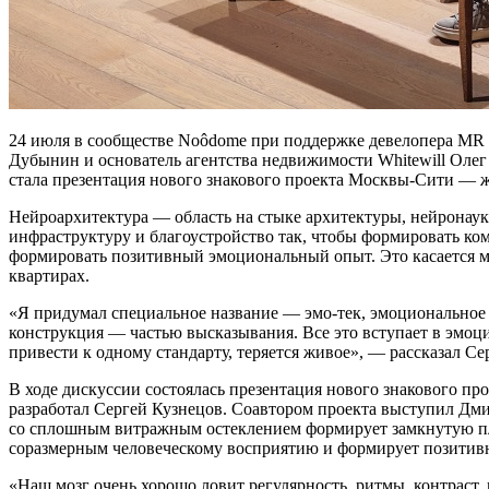
24 июля в сообществе Noôdome при поддержке девелопера MR 
Дубынин и основатель агентства недвижимости Whitewill Олег
стала презентация нового знакового проекта Москвы-Сити — ж
Нейроархитектура — область на стыке архитектуры, нейронауки
инфраструктуру и благоустройство так, чтобы формировать ко
формировать позитивный эмоциональный опыт. Это касается м
квартирах.
«Я придумал специальное название — эмо-тек, эмоциональное т
конструкция — частью высказывания. Все это вступает в эмоци
привести к одному стандарту, теряется живое», — рассказал Се
В ходе дискуссии состоялась презентация нового знакового п
разработал Сергей Кузнецов. Соавтором проекта выступил Дми
со сплошным витражным остеклением формирует замкнутую пло
соразмерным человеческому восприятию и формирует позитив
«Наш мозг очень хорошо ловит регулярность, ритмы, контраст,