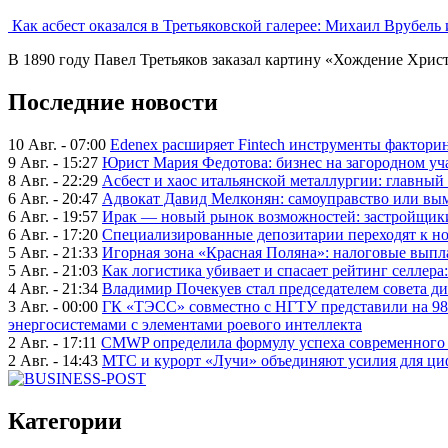
Как асбест оказался в Третьяковской галерее: Михаил Врубел
В 1890 году Павел Третьяков заказал картину «Хождение Христа
Последние новости
10 Авг. - 07:00
Edenex расширяет Fintech инструменты факторин
9 Авг. - 15:27
Юрист Мария Федотова: бизнес на загородном уч
8 Авг. - 22:29
Асбест и хаос итальянской металлургии: главный
6 Авг. - 20:47
Адвокат Давид Мелконян: самоуправство или вым
6 Авг. - 19:57
Ирак — новый рынок возможностей: застройщики
6 Авг. - 17:20
Специализированные депозитарии переходят к н
5 Авг. - 21:33
Игорная зона «Красная Поляна»: налоговые выпл
5 Авг. - 21:03
Как логистика убивает и спасает рейтинг селлера
4 Авг. - 21:34
Владимир Почекуев стал председателем совета ди
3 Авг. - 00:00
ГК «ТЭСС» совместно с НГТУ представили на 98
энергосистемами с элементами роевого интеллекта
2 Авг. - 17:11
CMWP определила формулу успеха современного 
2 Авг. - 14:43
МТС и курорт «Лучи» объединяют усилия для ц
Категории