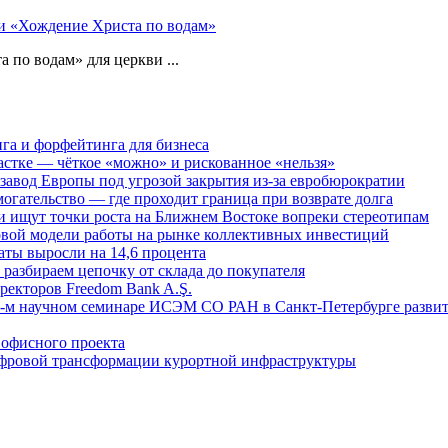
ь и «Хождение Христа по водам»
 по водам» для церкви ...
га и форфейтинга для бизнеса
астке — чёткое «можно» и рискованное «нельзя»
 завод Европы под угрозой закрытия из-за евробюрократии
огательство — где проходит граница при возврате долга
 ищут точки роста на Ближнем Востоке вопреки стереотипам
овой модели работы на рынке коллективных инвестиций
аты выросли на 14,6 процента
: разбираем цепочку от склада до покупателя
ректоров Freedom Bank A.Ş.
-м научном семинаре ИСЭМ СО РАН в Санкт-Петербурге развит
офисного проекта
ифровой трансформации курортной инфраструктуры