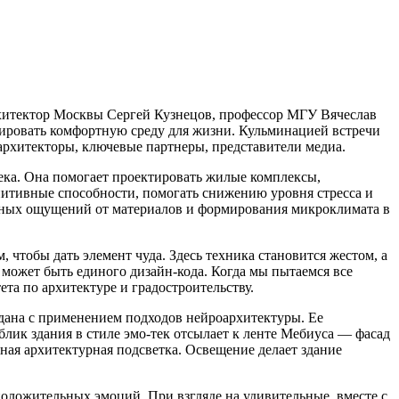
рхитектор Москвы Сергей Кузнецов, профессор МГУ Вячеслав
мировать комфортную среду для жизни. Кульминацией встречи
архитекторы, ключевые партнеры, представители медиа.
века. Она помогает проектировать жилые комплексы,
нитивные способности, помогать снижению уровня стресса и
льных ощущений от материалов и формирования микроклимата в
 чтобы дать элемент чуда. Здесь техника становится жестом, а
 может быть единого дизайн-кода. Когда мы пытаемся все
та по архитектуре и градостроительству.
дана с применением подходов нейроархитектуры. Ее
лик здания в стиле эмо-тек отсылает к ленте Мебиуса — фасад
ая архитектурная подсветка. Освещение делает здание
положительных эмоций. При взгляде на удивительные, вместе с