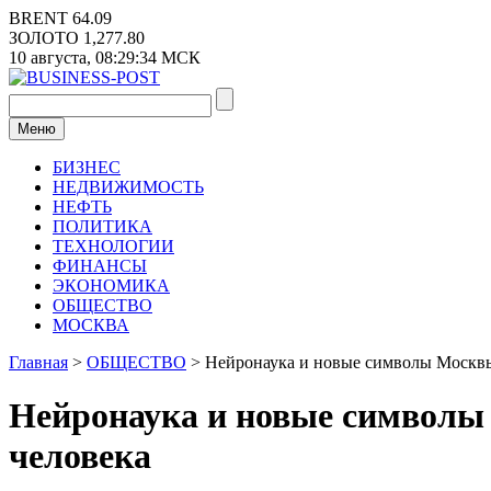
Перейти
BRENT
64.09
к
ЗОЛОТО
1,277.80
содержимому
10 августа,
08:29:35
МСК
Меню
БИЗНЕС
НЕДВИЖИМОСТЬ
НЕФТЬ
ПОЛИТИКА
ТЕХНОЛОГИИ
ФИНАНСЫ
ЭКОНОМИКА
ОБЩЕСТВО
МОСКВА
Главная
>
ОБЩЕСТВО
>
Нейронаука и новые символы Москвы
Нейронаука и новые символы
человека