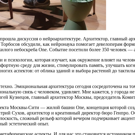
прошла дискуссия о нейроархитектуре. Архитектор, главный а
 Торбосов обсудили, как нейронаука помогает девелоперам фор
илого небоскреба One. Событие посетили более 350 человек — 
 и психологии, которая изучает, как окружение влияет на чело
мфортную среду для жизни, стимулировать память, улучшать ког
ногих аспектов: от облика зданий и выбора растений до такти
ехно. Эмоциональная архитектура сегодня сосредоточена на том,
ональную связь с человеком, удивляет. Мне кажется, у города не
ргей Кузнецов, главный архитектор Москвы, председатель Комите
роекта Москвы-Сити — жилой башни One, концепция которой соз
трий Сухов, архитектор и креативный директор бюро Генпро. Об
скость, сложный рельеф которой вечером подчеркивает акцентн
ный эстетический опыт.
 метафорические аспекты. И для нас это становится источником 