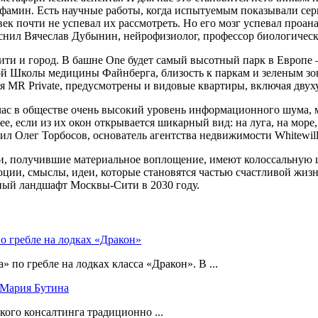
офамин. Есть научные работы, когда испытуемым показывали се
ек почти не успевал их рассмотреть. Но его мозг успевал проана
снил Вячеслав Дубынин, нейрофизиолог, профессор биологическ
и и город. В башне One будет самый высотный парк в Европе 
 Школы медицины Файнберга, близость к паркам и зеленым зона
ия MR Private, предусмотрены и видовые квартиры, включая дву
ейчас в обществе очень высокий уровень информационного шума,
е, если из их окон открывается шикарный вид: на луга, на море,
л Олег Торбосов, основатель агентства недвижимости Whitewill
и, получившие материальное воплощение, имеют колоссальную це
ции, смыслы, идеи, которые становятся частью счастливой жизн
ный ландшафт Москвы-Сити в 2030 году.
о гребле на лодках «Дракон»
по гребле на лодках класса «Дракон». В ...
 Мария Бутина
ого консалтинга традиционно ...