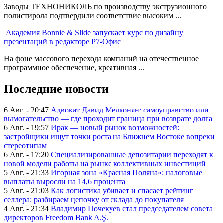
Заводы ТЕХНОНИКОЛЬ по производству экструзионного
полистирола подтвердили соответствие высоким ...
Академия Bonnie & Slide запускает курс по дизайну
презентаций в редакторе Р7-Офис
На фоне массового перехода компаний на отечественное
программное обеспечение, креативная ...
Последние новости
6 Авг. - 20:47
Адвокат Давид Мелконян: самоуправство или
вымогательство — где проходит граница при возврате долга
6 Авг. - 19:57
Ирак — новый рынок возможностей:
застройщики ищут точки роста на Ближнем Востоке вопреки
стереотипам
6 Авг. - 17:20
Специализированные депозитарии переходят к
новой модели работы на рынке коллективных инвестиций
5 Авг. - 21:33
Игорная зона «Красная Поляна»: налоговые
выплаты выросли на 14,6 процента
5 Авг. - 21:03
Как логистика убивает и спасает рейтинг
селлера: разбираем цепочку от склада до покупателя
4 Авг. - 21:34
Владимир Почекуев стал председателем совета
директоров Freedom Bank A.Ş.