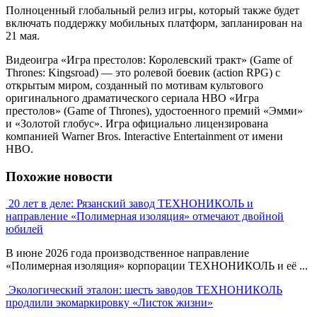
Полноценный глобальный релиз игры, который также будет
включать поддержку мобильных платформ, запланирован на
21 мая.
Видеоигра «Игра престолов: Королевский тракт» (Game of
Thrones: Kingsroad) — это ролевой боевик (action RPG) с
открытым миром, созданный по мотивам культового
оригинального драматического сериала HBO «Игра
престолов» (Game of Thrones), удостоенного премий «Эмми»
и «Золотой глобус». Игра официально лицензирована
компанией Warner Bros. Interactive Entertainment от имени
HBO.
Похожие новости
20 лет в деле: Рязанский завод ТЕХНОНИКОЛЬ и
направление «Полимерная изоляция» отмечают двойной
юбилей
В июне 2026 года производственное направление
«Полимерная изоляция» корпорации ТЕХНОНИКОЛЬ и её ...
Экологический эталон: шесть заводов ТЕХНОНИКОЛЬ
продлили экомаркировку «Листок жизни»