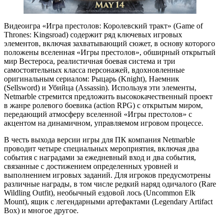
Видеоигра «Игра престолов: Королевский тракт» (Game of
Thrones: Kingsroad) содержит ряд ключевых игровых
элементов, включая захватывающий сюжет, в основу которого
положены вселенная «Игры престолов», обширный открытый
мир Вестероса, реалистичная боевая система и три
самостоятельных класса персонажей, вдохновленные
оригинальным сериалом: Рыцарь (Knight), Наемник
(Sellsword) и Убийца (Assassin). Используя эти элементы,
Netmarble стремится предложить высококачественный проект
в жанре ролевого боевика (action RPG) с открытым миром,
передающий атмосферу вселенной «Игры престолов» с
акцентом на динамичном, управляемом игровом процессе.
В честь выхода версии игры для ПК компания Netmarble
проводит четыре специальных мероприятия, включая два
события с наградами за ежедневный вход и два события,
связанные с достижением определенных уровней и
выполнением игровых заданий. Для игроков предусмотрены
различные награды, в том числе редкий наряд одичалого (Rare
Wildling Outfit), необычный ездовой лось (Uncommon Elk
Mount), ящик с легендарными артефактами (Legendary Artifact
Box) и многое другое.