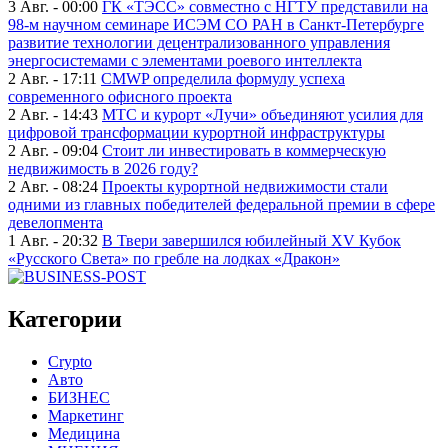
3 Авг. - 00:00
ГК «ТЭСС» совместно с НГТУ представили на
98-м научном семинаре ИСЭМ СО РАН в Санкт-Петербурге
развитие технологии децентрализованного управления
энергосистемами с элементами роевого интеллекта
2 Авг. - 17:11
CMWP определила формулу успеха
современного офисного проекта
2 Авг. - 14:43
МТС и курорт «Лучи» объединяют усилия для
цифровой трансформации курортной инфраструктуры
2 Авг. - 09:04
Стоит ли инвестировать в коммерческую
недвижимость в 2026 году?
2 Авг. - 08:24
Проекты курортной недвижимости стали
одними из главных победителей федеральной премии в сфере
девелопмента
1 Авг. - 20:32
В Твери завершился юбилейный XV Кубок
«Русского Света» по гребле на лодках «Дракон»
Категории
Crypto
Авто
БИЗНЕС
Маркетинг
Медицина