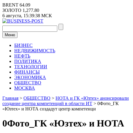
Перейти
BRENT
64.09
к
ЗОЛОТО
1,277.80
содержимому
6 августа,
15:39:38
МСК
Меню
БИЗНЕС
НЕДВИЖИМОСТЬ
НЕФТЬ
ПОЛИТИКА
ТЕХНОЛОГИИ
ФИНАНСЫ
ЭКОНОМИКА
ОБЩЕСТВО
МОСКВА
Главная
>
ОБЩЕСТВО
>
НОТА и ГК «Юзтех» анонсировали
создание центра компетенций в области ИТ
>
0Фото_ГК
«Юзтех» и НОТА создадут центр компетенци
0Фото_ГК «Юзтех» и НОТА