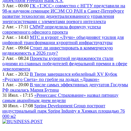
директоров Freedom Bank A.Ş.
3 Авг. - 00:00
ГК «ТЭСС» совместно с НГТУ представили на
98-м научном семинаре ИСЭМ СО РАН в Санкт-Петербурге
развитие технологии децентрализованного управления
энергосистемами с элементами роевого интеллекта
2 Авг. - 17:11
CMWP определила формулу успеха
современного офисного проекта
2 Авг. - 14:43
МТС и курорт «Лучи» объединяют усилия для
цифровой трансформации курортной инфраструктуры
2 Авг. - 09:04
Стоит ли инвестировать в коммерческую
недвижимость в 2026 году?
2 Авг. - 08:24
Проекты курортной недвижимости стали
одними из главных победителей федеральной премии в сфере
девелопмента
1 Авг. - 20:32
В Твери завершился юбилейный XV Кубок
«Русского Света» по гребле на лодках «Дракон»
1 Авг. - 20:00
В числе самых эффективных депутатов Госдумы
РФ оказалась Мария Бутина
31 Июл. - 17:15
«Ренессанс Страхование» назвал пятницу
самым аварийным днем недели
30 Июл. - 17:08
Spring Development Group построит
индустриальный парк Spring Industry в Химках площадью 76
000 м2