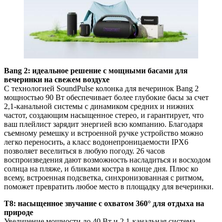
Bang 2: идеальное решение с мощными басами для
вечеринки на свежем воздухе
С технологией SoundPulse колонка для вечеринок Bang 2
мощностью 90 Вт обеспечивает более глубокие басы за счет
2,1-канальной системы с динамиком средних и нижних
частот, создающим насыщенное стерео, и гарантирует, что
ваш плейлист зарядит энергией всю компанию. Благодаря
съемному ремешку и встроенной ручке устройство можно
легко переносить, а класс водонепроницаемости IPX6
позволяет веселиться в любую погоду. 26 часов
воспроизведения дают возможность насладиться и восходом
солнца на пляже, и бликами костра в конце дня. Плюс ко
всему, встроенная подсветка, синхронизованная с ритмом,
поможет превратить любое место в площадку для вечеринки.
T8: насыщенное звучание с охватом 360° для отдыха на
природе
Увеличение мощности до 40 Вт и 2,1-канальная система