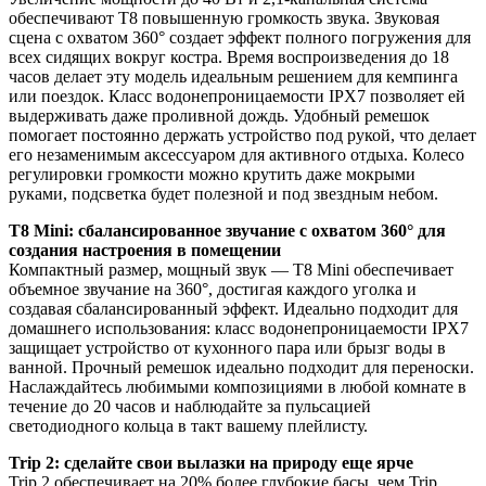
обеспечивают T8 повышенную громкость звука. Звуковая
сцена с охватом 360° создает эффект полного погружения для
всех сидящих вокруг костра. Время воспроизведения до 18
часов делает эту модель идеальным решением для кемпинга
или поездок. Класс водонепроницаемости IPX7 позволяет ей
выдерживать даже проливной дождь. Удобный ремешок
помогает постоянно держать устройство под рукой, что делает
его незаменимым аксессуаром для активного отдыха. Колесо
регулировки громкости можно крутить даже мокрыми
руками, подсветка будет полезной и под звездным небом.
T8 Mini: сбалансированное звучание с охватом 360° для
создания настроения в помещении
Компактный размер, мощный звук — T8 Mini обеспечивает
объемное звучание на 360°, достигая каждого уголка и
создавая сбалансированный эффект. Идеально подходит для
домашнего использования: класс водонепроницаемости IPX7
защищает устройство от кухонного пара или брызг воды в
ванной. Прочный ремешок идеально подходит для переноски.
Наслаждайтесь любимыми композициями в любой комнате в
течение до 20 часов и наблюдайте за пульсацией
светодиодного кольца в такт вашему плейлисту.
Trip 2: сделайте свои вылазки на природу еще ярче
Trip 2 обеспечивает на 20% более глубокие басы, чем Trip.