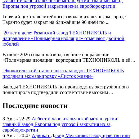
Асбест и хаос итальянской металлургии: главный завод
Европы под угрозой закрытия из-за евробюрократии
Горячий цех сталелитейного завода в итальянском городе
Таранто будет закрыт на ближайшие 90 дней по ...
20 лет в деле: Рязанский завод ТЕХНОНИКОЛЬ и
направление «Полимерная изоляция» отмечают двойной
юбилей
В июне 2026 года производственное направление
«Полимерная изоляция» корпорации ТЕХНОНИКОЛЬ и её ...
Экологический эталон: шесть заводов ТЕХНОНИКОЛЬ
продлили экомаркировку «Листок жизни»
Заводы ТЕХНОНИКОЛЬ по производству экструзионного
полистирола подтвердили соответствие высоким ...
Последние новости
8 Авг. - 22:29
Асбест и хаос итальянской металлургии:
главный завод Европы под угрозой закрытия из-за
евробюрократии
6 Авг. - 20:47
Адвокат Давид Мелконян: самоуправство или