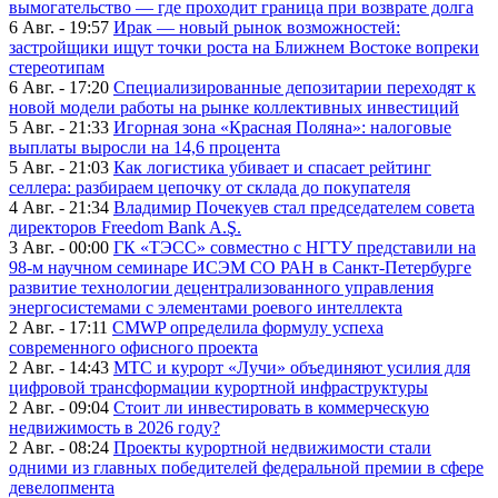
вымогательство — где проходит граница при возврате долга
6 Авг. - 19:57
Ирак — новый рынок возможностей:
застройщики ищут точки роста на Ближнем Востоке вопреки
стереотипам
6 Авг. - 17:20
Специализированные депозитарии переходят к
новой модели работы на рынке коллективных инвестиций
5 Авг. - 21:33
Игорная зона «Красная Поляна»: налоговые
выплаты выросли на 14,6 процента
5 Авг. - 21:03
Как логистика убивает и спасает рейтинг
селлера: разбираем цепочку от склада до покупателя
4 Авг. - 21:34
Владимир Почекуев стал председателем совета
директоров Freedom Bank A.Ş.
3 Авг. - 00:00
ГК «ТЭСС» совместно с НГТУ представили на
98-м научном семинаре ИСЭМ СО РАН в Санкт-Петербурге
развитие технологии децентрализованного управления
энергосистемами с элементами роевого интеллекта
2 Авг. - 17:11
CMWP определила формулу успеха
современного офисного проекта
2 Авг. - 14:43
МТС и курорт «Лучи» объединяют усилия для
цифровой трансформации курортной инфраструктуры
2 Авг. - 09:04
Стоит ли инвестировать в коммерческую
недвижимость в 2026 году?
2 Авг. - 08:24
Проекты курортной недвижимости стали
одними из главных победителей федеральной премии в сфере
девелопмента