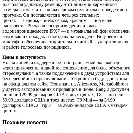
Благодаря удобному ремешку этот динамик карманного
размера готов стать вашим верным спутником в походе или на
прогулке. Он поставляется в четырех стильных
цветах — черном, синем, сером, красном — под ваше
настроение. 20 часов воспроизведения и класс
водонепроницаемости IPX7 — и музыкальный фон обеспечен
вам в ваших походах и поездках на весь день. Встроенный
микрофон обеспечивает кристально чистый звук при звонках
и работе голосовых помощников.
Цены и доступность
Новая линейка поддерживает настраиваемый эквалайзер
через приложение и двойное сопряжение для более объемного
стереозвучания, а также подключение к двум устройствам для
бесперебойного прослушивания. Устройства будут доступны
на официальном сайте Tronsmart, на Aliexpress, Mercadolibre и
у других авторизованных продавцов в июле. Bang 2 доступен
по цене 129,99 долларов США в двух цветах, T8 — по цене
59,99 долларов США в трех цветах, T8 Mini — за 34,99
долларов США, а Trip 2 — за 29,99 долларов США в четырех
цветах.
Похожие новости