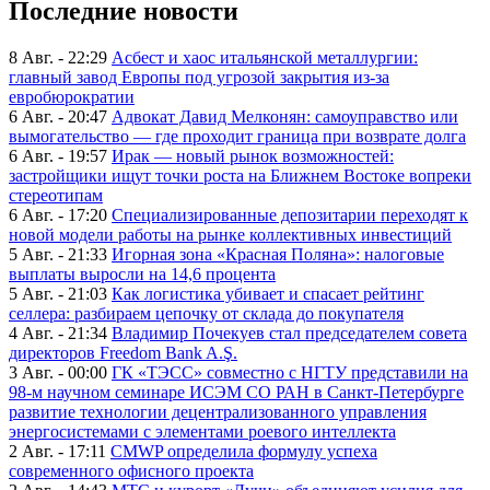
Последние новости
8 Авг. - 22:29
Асбест и хаос итальянской металлургии:
главный завод Европы под угрозой закрытия из-за
евробюрократии
6 Авг. - 20:47
Адвокат Давид Мелконян: самоуправство или
вымогательство — где проходит граница при возврате долга
6 Авг. - 19:57
Ирак — новый рынок возможностей:
застройщики ищут точки роста на Ближнем Востоке вопреки
стереотипам
6 Авг. - 17:20
Специализированные депозитарии переходят к
новой модели работы на рынке коллективных инвестиций
5 Авг. - 21:33
Игорная зона «Красная Поляна»: налоговые
выплаты выросли на 14,6 процента
5 Авг. - 21:03
Как логистика убивает и спасает рейтинг
селлера: разбираем цепочку от склада до покупателя
4 Авг. - 21:34
Владимир Почекуев стал председателем совета
директоров Freedom Bank A.Ş.
3 Авг. - 00:00
ГК «ТЭСС» совместно с НГТУ представили на
98-м научном семинаре ИСЭМ СО РАН в Санкт-Петербурге
развитие технологии децентрализованного управления
энергосистемами с элементами роевого интеллекта
2 Авг. - 17:11
CMWP определила формулу успеха
современного офисного проекта