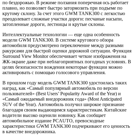
по бездорожью. В режиме ползания поперечная ось работает
плавно, но позволяет быстро затормозить при подъеме по
крутому склону. За счет этого GWM TANK300 с легкостью
преодолевает сложные участки дороги: песчаные насыпи,
затопленные дороги, лестницы и крутые склоны.
Интеллектуальные технологии — еще одна особенность
модели GWM TANK300. В системе кругового обзора
автомобиля предусмотрено переключение между разными
ракурсами для быстрой оценки дорожной ситуации. Функция
Surround View Monitor обеспечивает четкие изображения на
ЖК-экране даже при неблагоприятных погодных условиях. В
целях безопасности вождения некоторые функции можно
активировать с помощью голосового управления.
В прошлом году модель GWM TANK300 удостоилась таких
наград, как «Самый популярный автомобиль по версии
пользователей» (Best Users’ Popularity Award of the Year) и
«Самый ожидаемый внедорожник года» (Most Anticipated
SUV of the Year). Автомобиль получил широкое признание
благодаря своим выдающимся характеристикам. Китайские
водители высоко оценили новинку. Как сообщает
автомобильное издание PCAUTO, превосходные
характеристики GWM TANK300 подчеркивают его ценность
в качестве внедорожника.