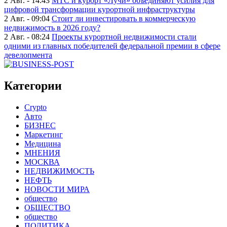
2 Авг. - 14:43
МТС и курорт «Лучи» объединяют усилия для
цифровой трансформации курортной инфраструктуры
2 Авг. - 09:04
Стоит ли инвестировать в коммерческую
недвижимость в 2026 году?
2 Авг. - 08:24
Проекты курортной недвижимости стали
одними из главных победителей федеральной премии в сфере
девелопмента
Категории
Crypto
Авто
БИЗНЕС
Маркетинг
Медицина
МНЕНИЯ
МОСКВА
НЕДВИЖИМОСТЬ
НЕФТЬ
НОВОСТИ МИРА
общество
ОБЩЕСТВО
общество
ПОЛИТИКА