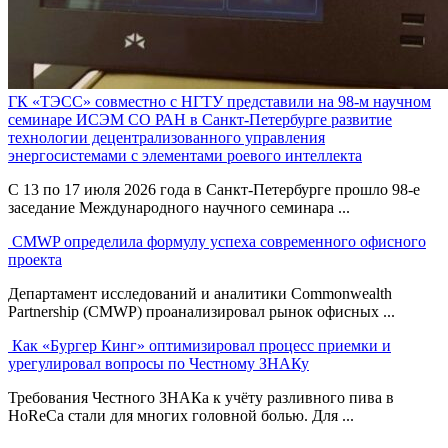
ГК «ТЭСС» совместно с НГТУ представили на 98-м научном
семинаре ИСЭМ СО РАН в Санкт-Петербурге развитие
технологии децентрализованного управления
энергосистемами с элементами роевого интеллекта
С 13 по 17 июля 2026 года в Санкт-Петербурге прошло 98-е
заседание Международного научного семинара ...
CMWP определила формулу успеха современного офисного
проекта
Департамент исследований и аналитики Commonwealth
Partnership (CMWP) проанализировал рынок офисных ...
Как «Бургер Кинг» оптимизировал процесс приемки и
урегулировал вопросы по Честному ЗНАКу
Требования Честного ЗНАКа к учёту разливного пива в
HoReCa стали для многих головной болью. Для ...