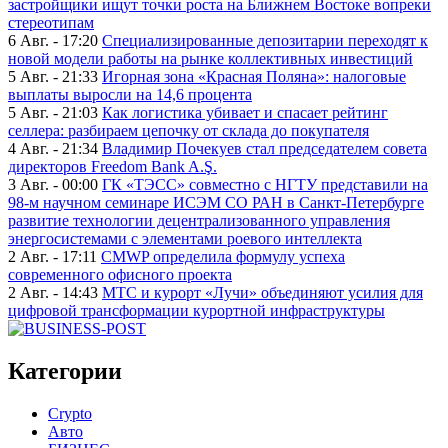
застройщики ищут точки роста на Ближнем Востоке вопреки
стереотипам
6 Авг. - 17:20
Специализированные депозитарии переходят к
новой модели работы на рынке коллективных инвестиций
5 Авг. - 21:33
Игорная зона «Красная Поляна»: налоговые
выплаты выросли на 14,6 процента
5 Авг. - 21:03
Как логистика убивает и спасает рейтинг
селлера: разбираем цепочку от склада до покупателя
4 Авг. - 21:34
Владимир Почекуев стал председателем совета
директоров Freedom Bank A.Ş.
3 Авг. - 00:00
ГК «ТЭСС» совместно с НГТУ представили на
98-м научном семинаре ИСЭМ СО РАН в Санкт-Петербурге
развитие технологии децентрализованного управления
энергосистемами с элементами роевого интеллекта
2 Авг. - 17:11
CMWP определила формулу успеха
современного офисного проекта
2 Авг. - 14:43
МТС и курорт «Лучи» объединяют усилия для
цифровой трансформации курортной инфраструктуры
Категории
Crypto
Авто