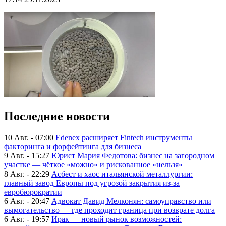
Последние новости
10 Авг. - 07:00
Edenex расширяет Fintech инструменты
факторинга и форфейтинга для бизнеса
9 Авг. - 15:27
Юрист Мария Федотова: бизнес на загородном
участке — чёткое «можно» и рискованное «нельзя»
8 Авг. - 22:29
Асбест и хаос итальянской металлургии:
главный завод Европы под угрозой закрытия из-за
евробюрократии
6 Авг. - 20:47
Адвокат Давид Мелконян: самоуправство или
вымогательство — где проходит граница при возврате долга
6 Авг. - 19:57
Ирак — новый рынок возможностей: