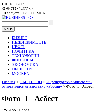
Перейти
BRENT
64.09
к
ЗОЛОТО
1,277.80
содержимому
10 августа,
08:03:00
МСК
Меню
БИЗНЕС
НЕДВИЖИМОСТЬ
НЕФТЬ
ПОЛИТИКА
ТЕХНОЛОГИИ
ФИНАНСЫ
ЭКОНОМИКА
ОБЩЕСТВО
МОСКВА
Главная
>
ОБЩЕСТВО
>
«Оренбургские минералы»
отправились на выставку «Россия»
>
Фото_1_ Асбест
Фото_1_ Асбест
17:14 29.11.2023