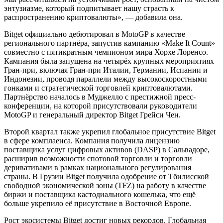
энтузиазме, который подпитывает нашу страсть к
распространению криптовалюты», — добавила она.
Bitget официально дебютировал в MotoGP в качестве
регионального партнёра, запустив кампанию «Make It Count»
совместно с пятикратным чемпионом мира Хорхе Лоренсо.
Кампания была запущена на четырёх крупных мероприятиях
Гран-при, включая Гран-при Италии, Германии, Испании и
Индонезии, проводя параллели между высокоскоростными
гонками и стратегической торговлей криптовалютами.
Партнёрство началось в Муджелло с престижной пресс-
конференции, на которой присутствовали руководители
MotoGP и генеральный директор Bitget Грейси Чен.
Второй квартал также укрепил глобальное присутствие Bitget
в сфере комплаенса. Компания получила лицензию
поставщика услуг цифровых активов (DASP) в Сальвадоре,
расширив возможности спотовой торговли и торговли
деривативами в рамках национального регулирования
страны. В Грузии Bitget получила одобрение от Тбилисской
свободной экономической зоны (TFZ) на работу в качестве
биржи и поставщика кастодиального кошелька, что ещё
больше укрепило её присутствие в Восточной Европе.
Рост экосистемы Bitget достиг новых рекордов. Глобальная