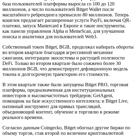
база пользователей платформы выросла со 100 до 120
миллионов, а число пользователей Bitget Wallet после
масштабного ребрендинга превысило 80 миллионов. Теперь
кошелек предлагает расширенные услуги PayFi, включая QR-
платежи, запуск Mastercard в Европе и такие инструменты,
как панели управления Alpha и MemeScan, для улучшения
поиска и аналитики для пользователей Web3.
Собственный токен Bitget, BGB, продолжал набирать обороты
во втором квартале благодаря агрессивной механике
сжигания, интеграции экосистемы и растущей полезности
DeFi. Только во втором квартале было сожжено более 30
миллионов BGB, что демонстрирует дефляционную модель
токена и долгосрочную траекторию его стоимости.
В этом квартале также были запущены Bitget PRO, торговая
платформа, предназначенная для институциональных
инвесторов и высокочастотных трейдеров; GetAgent,
помощник на базе искусственного интеллекта; и Bitget Live,
нативный инструмент для прямых трансляций,
объединяющий контент, обучение и торговлю в режиме
реального времени.
Согласно данным Coingecko, Bitget обогнал другие биржи по
объему торгов, став второй по величине криптовалютной