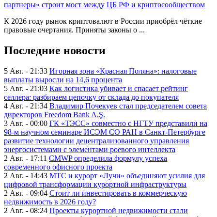
партнеры» строит мост между ЦБ РФ и криптосообществом
К 2026 году рынок криптовалют в России приобрёл чёткие
правовые очертания. Приняты законы о ...
Последние новости
5 Авг. - 21:33
Игорная зона «Красная Поляна»: налоговые
выплаты выросли на 14,6 процента
5 Авг. - 21:03
Как логистика убивает и спасает рейтинг
селлера: разбираем цепочку от склада до покупателя
4 Авг. - 21:34
Владимир Почекуев стал председателем совета
директоров Freedom Bank A.Ş.
3 Авг. - 00:00
ГК «ТЭСС» совместно с НГТУ представили на
98-м научном семинаре ИСЭМ СО РАН в Санкт-Петербурге
развитие технологии децентрализованного управления
энергосистемами с элементами роевого интеллекта
2 Авг. - 17:11
CMWP определила формулу успеха
современного офисного проекта
2 Авг. - 14:43
МТС и курорт «Лучи» объединяют усилия для
цифровой трансформации курортной инфраструктуры
2 Авг. - 09:04
Стоит ли инвестировать в коммерческую
недвижимость в 2026 году?
2 Авг. - 08:24
Проекты курортной недвижимости стали