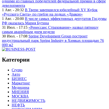
одними из главных победителей федеральной премии в сфере
девелопмента
1 Авг. - 20:32
В Твери завершился юбилейный XV Кубок
«Русского Света» по гребле на лодках «Дракон»
1 Авг. - 20:00
В числе самых эффективных депутатов Госдумы
РФ оказалась Мария Бутина
31 Июл. - 17:15
«Ренессанс Страхование» назвал пятницу
самым аварийным днем недели
30 Июл. - 17:08
Spring Development Group построит
индустриальный парк Spring Industry в Химках площадью 76
000 м2
Категории
Crypto
Авто
БИЗНЕС
Маркетинг
Медицина
МНЕНИЯ
МОСКВА
НЕДВИЖИМОСТЬ
НЕФТЬ