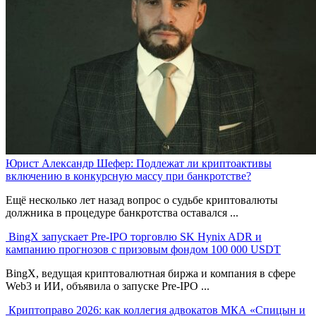
Юрист Александр Шефер: Подлежат ли криптоактивы
включению в конкурсную массу при банкротстве?
Ещё несколько лет назад вопрос о судьбе криптовалюты
должника в процедуре банкротства оставался ...
BingX запускает Pre-IPO торговлю SK Hynix ADR и
кампанию прогнозов с призовым фондом 100 000 USDT
BingX, ведущая криптовалютная биржа и компания в сфере
Web3 и ИИ, объявила о запуске Pre-IPO ...
Криптоправо 2026: как коллегия адвокатов МКА «Спицын и