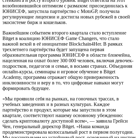
стейкинга и росту второго уровня. Bitget ответила на этот
возобновившийся оптимизм с размахом: присоединилась к
ЮНИСЕФ, запустила партнёрство с MotoGP, получила
регулирующие лицензии и достигла новых рубежей в своей
экосистеме бирж и кошельков.
Важнейшим событием второго квартала стало вступление
Bitget в коалицию ЮНИСЕФ Game Changers, что стало
важной вехой в её инициативе Blockchain4Her. В рамках
трехлетнего партнёрства будет запущена первая
образовательная программа ЮНИСЕФ в области блокчейна,
нацеленная на охват более 300 000 человек, включая девочек-
подростков, педагогов и семьи, в восьми странах. Объединяя
онлайн-курсы, семинары и игровое обучение в Bitget
Academy, программа отражает общую приверженность
инклюзивности и веру в то, что цифровые навыки могут
формировать будущее.
«Мы проявили себя на рынках, на гоночных трассах, в
учебных заведениях и в разных культурах. Каждое
партнёрство и продукт, которые мы запустили в этом
квартале, соответствуют нашему основному убеждению:
сделать криптовалюту доступной всем», — заявила Грейси
Чен, генеральный директор Bitget. «Наша команда
продемонстрировала колоссальный рост в первом полугодии.
Мы рассчитываем на устойчивый рост, основанный на чистом