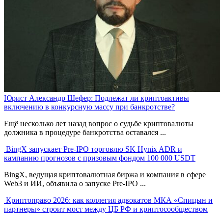
Юрист Александр Шефер: Подлежат ли криптоактивы
включению в конкурсную массу при банкротстве?
Ещё несколько лет назад вопрос о судьбе криптовалюты
должника в процедуре банкротства оставался ...
BingX запускает Pre-IPO торговлю SK Hynix ADR и
кампанию прогнозов с призовым фондом 100 000 USDT
BingX, ведущая криптовалютная биржа и компания в сфере
Web3 и ИИ, объявила о запуске Pre-IPO ...
Криптоправо 2026: как коллегия адвокатов МКА «Спицын и
партнеры» строит мост между ЦБ РФ и криптосообществом