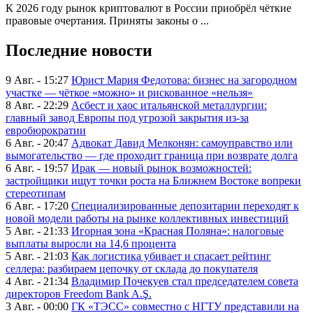
К 2026 году рынок криптовалют в России приобрёл чёткие
правовые очертания. Приняты законы о ...
Последние новости
9 Авг. - 15:27
Юрист Мария Федотова: бизнес на загородном
участке — чёткое «можно» и рискованное «нельзя»
8 Авг. - 22:29
Асбест и хаос итальянской металлургии:
главный завод Европы под угрозой закрытия из-за
евробюрократии
6 Авг. - 20:47
Адвокат Давид Мелконян: самоуправство или
вымогательство — где проходит граница при возврате долга
6 Авг. - 19:57
Ирак — новый рынок возможностей:
застройщики ищут точки роста на Ближнем Востоке вопреки
стереотипам
6 Авг. - 17:20
Специализированные депозитарии переходят к
новой модели работы на рынке коллективных инвестиций
5 Авг. - 21:33
Игорная зона «Красная Поляна»: налоговые
выплаты выросли на 14,6 процента
5 Авг. - 21:03
Как логистика убивает и спасает рейтинг
селлера: разбираем цепочку от склада до покупателя
4 Авг. - 21:34
Владимир Почекуев стал председателем совета
директоров Freedom Bank A.Ş.
3 Авг. - 00:00
ГК «ТЭСС» совместно с НГТУ представили на