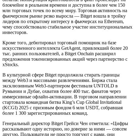
блокчейне в реальном времени и доступна в более чем 150
млн торговых точек по всему миру. Торговая активность на
фьючерсном рынке резко выросла — Bitget вошла в тройку
лидеров по открытому интересу в фьючерсах на Ethereum,
чему способствовало стабильное участие институциональных
инвесторов.
Кроме того, дебютировал торговый помощник на базе
искусственного интеллекта GetAgent, привлекший более 20
тыс. ранних пользователей, а Bitget Onchain расширил
предложения токенизированных акций через партнерство с
xStocks.
В культурной сфере Bitget продолжила стирать границы
между Web3 и массовыми развлечениями. Биржа стала
эксклюзивным Web3-партнером фестиваля UNTOLD в
Румынии и Дубае, охватив более 400 тыс. фанатов через
иммерсивные офлайн-активации. В торговом направлении
стартовала командная битва King’s Cup Global Invitational
(KCGI) 2025 с призовым фондом 6 млн USDT, собравшая
более 1 300 зарегистрированных команд.
Генеральный директор Bitget Грейси Чен отметила: «Цифры
рассказывают одну историю, но доверие за ними — совсем
другую. Пользователи не просто торгуют с нами, они