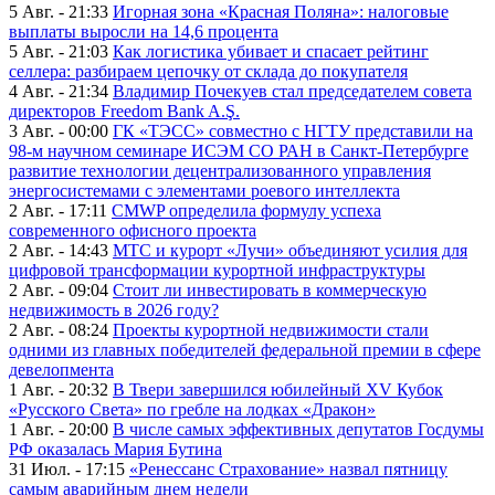
5 Авг. - 21:33
Игорная зона «Красная Поляна»: налоговые
выплаты выросли на 14,6 процента
5 Авг. - 21:03
Как логистика убивает и спасает рейтинг
селлера: разбираем цепочку от склада до покупателя
4 Авг. - 21:34
Владимир Почекуев стал председателем совета
директоров Freedom Bank A.Ş.
3 Авг. - 00:00
ГК «ТЭСС» совместно с НГТУ представили на
98-м научном семинаре ИСЭМ СО РАН в Санкт-Петербурге
развитие технологии децентрализованного управления
энергосистемами с элементами роевого интеллекта
2 Авг. - 17:11
CMWP определила формулу успеха
современного офисного проекта
2 Авг. - 14:43
МТС и курорт «Лучи» объединяют усилия для
цифровой трансформации курортной инфраструктуры
2 Авг. - 09:04
Стоит ли инвестировать в коммерческую
недвижимость в 2026 году?
2 Авг. - 08:24
Проекты курортной недвижимости стали
одними из главных победителей федеральной премии в сфере
девелопмента
1 Авг. - 20:32
В Твери завершился юбилейный XV Кубок
«Русского Света» по гребле на лодках «Дракон»
1 Авг. - 20:00
В числе самых эффективных депутатов Госдумы
РФ оказалась Мария Бутина
31 Июл. - 17:15
«Ренессанс Страхование» назвал пятницу
самым аварийным днем недели