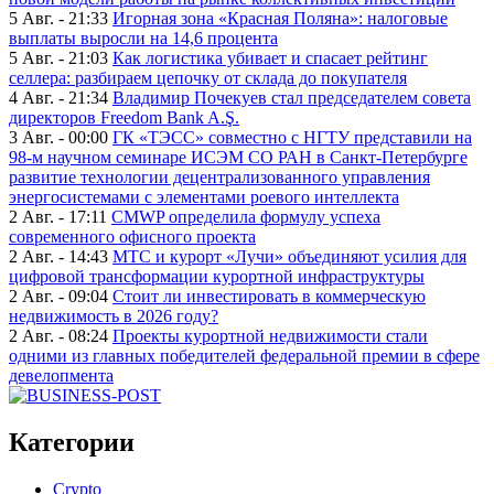
5 Авг. - 21:33
Игорная зона «Красная Поляна»: налоговые
выплаты выросли на 14,6 процента
5 Авг. - 21:03
Как логистика убивает и спасает рейтинг
селлера: разбираем цепочку от склада до покупателя
4 Авг. - 21:34
Владимир Почекуев стал председателем совета
директоров Freedom Bank A.Ş.
3 Авг. - 00:00
ГК «ТЭСС» совместно с НГТУ представили на
98-м научном семинаре ИСЭМ СО РАН в Санкт-Петербурге
развитие технологии децентрализованного управления
энергосистемами с элементами роевого интеллекта
2 Авг. - 17:11
CMWP определила формулу успеха
современного офисного проекта
2 Авг. - 14:43
МТС и курорт «Лучи» объединяют усилия для
цифровой трансформации курортной инфраструктуры
2 Авг. - 09:04
Стоит ли инвестировать в коммерческую
недвижимость в 2026 году?
2 Авг. - 08:24
Проекты курортной недвижимости стали
одними из главных победителей федеральной премии в сфере
девелопмента
Категории
Crypto