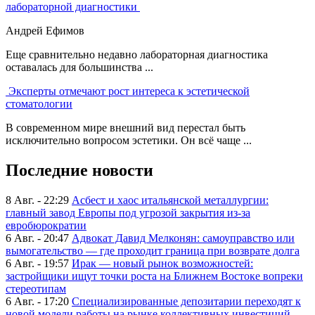
лабораторной диагностики
Андрей Ефимов
Еще сравнительно недавно лабораторная диагностика
оставалась для большинства ...
Эксперты отмечают рост интереса к эстетической
стоматологии
В современном мире внешний вид перестал быть
исключительно вопросом эстетики. Он всё чаще ...
Последние новости
8 Авг. - 22:29
Асбест и хаос итальянской металлургии:
главный завод Европы под угрозой закрытия из-за
евробюрократии
6 Авг. - 20:47
Адвокат Давид Мелконян: самоуправство или
вымогательство — где проходит граница при возврате долга
6 Авг. - 19:57
Ирак — новый рынок возможностей:
застройщики ищут точки роста на Ближнем Востоке вопреки
стереотипам
6 Авг. - 17:20
Специализированные депозитарии переходят к
новой модели работы на рынке коллективных инвестиций