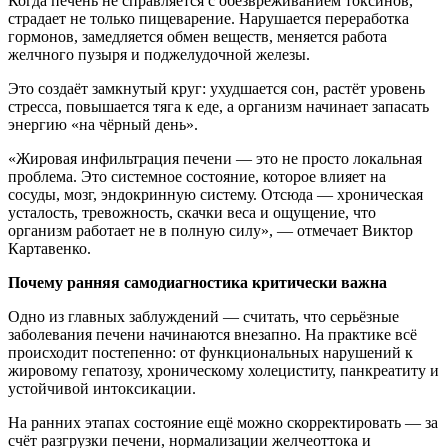
Когда печень не справляется с обезвреживанием токсинов,
страдает не только пищеварение. Нарушается переработка
гормонов, замедляется обмен веществ, меняется работа
желчного пузыря и поджелудочной железы.
Это создаёт замкнутый круг: ухудшается сон, растёт уровень
стресса, повышается тяга к еде, а организм начинает запасать
энергию «на чёрный день».
«Жировая инфильтрация печени — это не просто локальная
проблема. Это системное состояние, которое влияет на
сосуды, мозг, эндокринную систему. Отсюда — хроническая
усталость, тревожность, скачки веса и ощущение, что
организм работает не в полную силу», — отмечает Виктор
Картавенко.
Почему ранняя самодиагностика критически важна
Одно из главных заблуждений — считать, что серьёзные
заболевания печени начинаются внезапно. На практике всё
происходит постепенно: от функциональных нарушений к
жировому гепатозу, хроническому холециститу, панкреатиту и
устойчивой интоксикации.
На ранних этапах состояние ещё можно скорректировать — за
счёт разгрузки печени, нормализации желчеоттока и