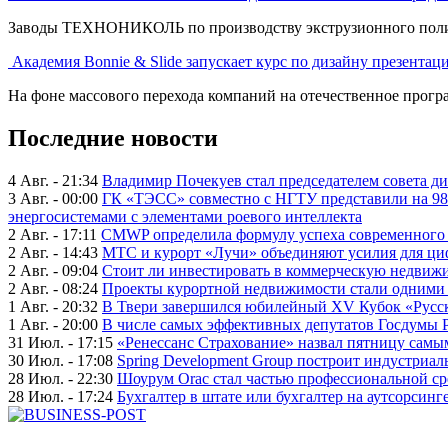
Заводы ТЕХНОНИКОЛЬ по производству экструзионного полист
Академия Bonnie & Slide запускает курс по дизайну презентац
На фоне массового перехода компаний на отечественное програ
Последние новости
4 Авг. - 21:34
Владимир Почекуев стал председателем совета ди
3 Авг. - 00:00
ГК «ТЭСС» совместно с НГТУ представили на 98
энергосистемами с элементами роевого интеллекта
2 Авг. - 17:11
CMWP определила формулу успеха современного 
2 Авг. - 14:43
МТС и курорт «Лучи» объединяют усилия для ц
2 Авг. - 09:04
Стоит ли инвестировать в коммерческую недвижи
2 Авг. - 08:24
Проекты курортной недвижимости стали одними 
1 Авг. - 20:32
В Твери завершился юбилейный XV Кубок «Русско
1 Авг. - 20:00
В числе самых эффективных депутатов Госдумы 
31 Июл. - 17:15
«Ренессанс Страхование» назвал пятницу сам
30 Июл. - 17:08
Spring Development Group построит индустриал
28 Июл. - 22:30
Шоурум Orac стал частью профессиональной с
28 Июл. - 17:24
Бухгалтер в штате или бухгалтер на аутсорсинг