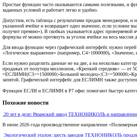
Простые функции часто оказываются самыми полезными, и фун
заданных условий и работает легко и удобно.
Допустим, есть таблица с результатами продаж менеджеров, и
указанной ячейке и возвращает одно значение, если условие 
получит премию»). В скобках указывается адрес проверяемой яче
формулы её можно протянуть за уголок ячейки на весь массив 
Для ввода функции через графический интерфейс нужно перейт
«Логическое выражение» (например, C4>1000000), «Значение, е
Если нужно разделить данные не на две, а на несколько кат
продажах от полутора миллионов, «Крепкий середняк» — от 5
=ЕСЛИМН(C3>=1500000;«Большой молодец»;C3>=500000;«Крепки
запятой. Графический интерфейс для ЕСЛИМН также доступен
Функции ЕСЛИ и ЕСЛИМН в Р7 офис помогают быстро категори
Похожие новости
20 лет в деле: Рязанский завод ТЕХНОНИКОЛЬ и направлени
В июне 2026 года производственное направление «Полимерна
Экологический эталон: шесть заводов ТЕХНОНИКОЛЬ продли