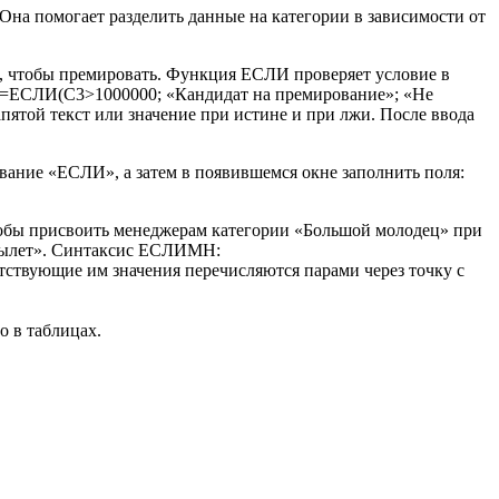
на помогает разделить данные на категории в зависимости от
ей, чтобы премировать. Функция ЕСЛИ проверяет условие в
ак: =ЕСЛИ(C3>1000000; «Кандидат на премирование»; «Не
запятой текст или значение при истине и при лжи. После ввода
вание «ЕСЛИ», а затем в появившемся окне заполнить поля:
чтобы присвоить менеджерам категории «Большой молодец» при
 вылет». Синтаксис ЕСЛИМН:
твующие им значения перечисляются парами через точку с
 в таблицах.