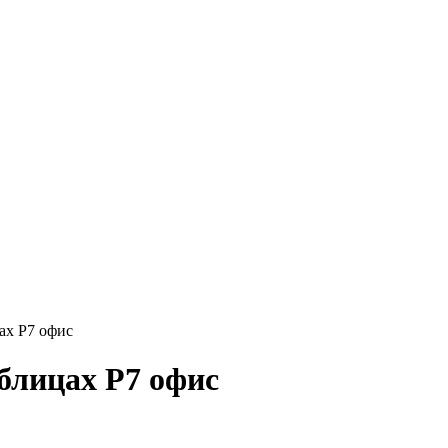
ах Р7 офис
блицах Р7 офис