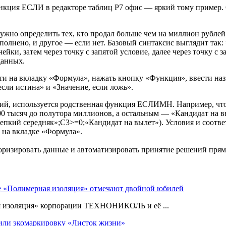
кция ЕСЛИ в редакторе таблиц Р7 офис — яркий тому пример. О
 нужно определить тех, кто продал больше чем на миллион рубл
выполнено, и другое — если нет. Базовый синтаксис выглядит т
йки, затем через точку с запятой условие, далее через точку с 
данных.
и на вкладку «Формула», нажать кнопку «Функция», ввести наз
сли истина» и «Значение, если ложь».
егорий, используется родственная функция ЕСЛИМН. Например, 
00 тысяч до полутора миллионов, а остальным — «Кандидат на
й середняк»;C3>=0;«Кандидат на вылет»). Условия и соответс
 на вкладке «Формула».
зировать данные и автоматизировать принятие решений прямо
е «Полимерная изоляция» отмечают двойной юбилей
я изоляция» корпорации ТЕХНОНИКОЛЬ и её ...
ли экомаркировку «Листок жизни»