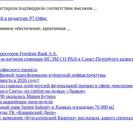
ирола подтвердили соответствие высоким ...
ий в редакторе Р7-Офис
ммное обеспечение, креативная ...
ректоров Freedom Bank A.Ş.
-м научном семинаре ИСЭМ СО РАН в Санкт-Петербурге развит
офисного проекта
ифровой трансформации курортной инфраструктуры
мость в 2026 году?
из главных победителей федеральной премии в сфере девелопме
го Света» по гребле на лодках «Дракон»
РФ оказалась Мария Бутина
ым аварийным днем недели
ьный парк Spring Industry в Химках площадью 76 000 м2
реды ТК «Каширский Двор»
е: компания «Бухгалтерский Квартал» рассказала, какого специал