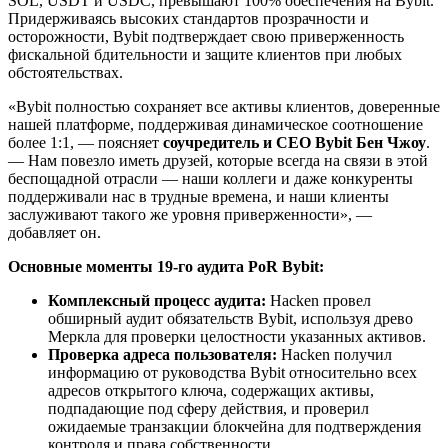
SOL, USDT и USDC, превышают 100% обеспечения на Bybit.
Придерживаясь высоких стандартов прозрачности и
осторожности, Bybit подтверждает свою приверженность
фискальной бдительности и защите клиентов при любых
обстоятельствах.
«Bybit полностью сохраняет все активы клиентов, доверенные
нашей платформе, поддерживая динамическое соотношение
более 1:1, — поясняет
соучредитель и
CEO
Bybit
Бен Чжоу
.
— Нам повезло иметь друзей, которые всегда на связи в этой
беспощадной отрасли — наши коллеги и даже конкуренты
поддерживали нас в трудные времена, и наши клиенты
заслуживают такого же уровня приверженности», —
добавляет он.
Основные моменты 19-го аудита
PoR
Bybit
:
Комплексный процесс аудита:
Hacken провел
обширный аудит обязательств Bybit, используя древо
Меркла для проверки целостности указанных активов.
Проверка адреса пользователя:
Hacken получил
информацию от руководства Bybit относительно всех
адресов открытого ключа, содержащих активы,
подпадающие под сферу действия, и проверил
ожидаемые транзакции блокчейна для подтверждения
контроля и права собственности.