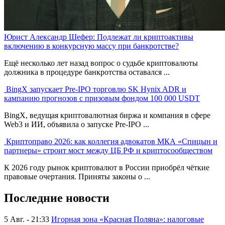
Юрист Александр Шефер: Подлежат ли криптоактивы
включению в конкурсную массу при банкротстве?
Ещё несколько лет назад вопрос о судьбе криптовалюты
должника в процедуре банкротства оставался ...
BingX запускает Pre-IPO торговлю SK Hynix ADR и
кампанию прогнозов с призовым фондом 100 000 USDT
BingX, ведущая криптовалютная биржа и компания в сфере
Web3 и ИИ, объявила о запуске Pre-IPO ...
Криптоправо 2026: как коллегия адвокатов МКА «Спицын и
партнеры» строит мост между ЦБ РФ и криптосообществом
К 2026 году рынок криптовалют в России приобрёл чёткие
правовые очертания. Приняты законы о ...
Последние новости
5 Авг. - 21:33
Игорная зона «Красная Поляна»: налоговые