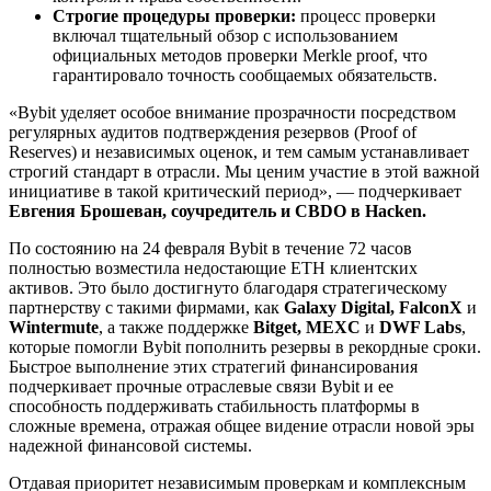
Строгие процедуры проверки:
процесс проверки
включал тщательный обзор с использованием
официальных методов проверки Merkle proof, что
гарантировало точность сообщаемых обязательств.
«Bybit уделяет особое внимание прозрачности посредством
регулярных аудитов подтверждения резервов (Proof of
Reserves) и независимых оценок, и тем самым устанавливает
строгий стандарт в отрасли. Мы ценим участие в этой важной
инициативе в такой критический период», — подчеркивает
Евгения Брошеван, соучредитель и
CBDO
в
Hacken
.
По состоянию на 24 февраля Bybit в течение 72 часов
полностью возместила недостающие ETH клиентских
активов. Это было достигнуто благодаря стратегическому
партнерству с такими фирмами, как
Galaxy
Digital
,
FalconX
и
Wintermute
, а также поддержке
Bitget
,
MEXC
и
DWF
Labs
,
которые помогли Bybit пополнить резервы в рекордные сроки.
Быстрое выполнение этих стратегий финансирования
подчеркивает прочные отраслевые связи Bybit и ее
способность поддерживать стабильность платформы в
сложные времена, отражая общее видение отрасли новой эры
надежной финансовой системы.
Отдавая приоритет независимым проверкам и комплексным