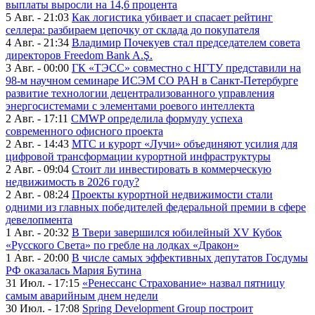
выплаты выросли на 14,6 процента
5 Авг. - 21:03
Как логистика убивает и спасает рейтинг
селлера: разбираем цепочку от склада до покупателя
4 Авг. - 21:34
Владимир Почекуев стал председателем совета
директоров Freedom Bank A.Ş.
3 Авг. - 00:00
ГК «ТЭСС» совместно с НГТУ представили на
98-м научном семинаре ИСЭМ СО РАН в Санкт-Петербурге
развитие технологии децентрализованного управления
энергосистемами с элементами роевого интеллекта
2 Авг. - 17:11
CMWP определила формулу успеха
современного офисного проекта
2 Авг. - 14:43
МТС и курорт «Лучи» объединяют усилия для
цифровой трансформации курортной инфраструктуры
2 Авг. - 09:04
Стоит ли инвестировать в коммерческую
недвижимость в 2026 году?
2 Авг. - 08:24
Проекты курортной недвижимости стали
одними из главных победителей федеральной премии в сфере
девелопмента
1 Авг. - 20:32
В Твери завершился юбилейный XV Кубок
«Русского Света» по гребле на лодках «Дракон»
1 Авг. - 20:00
В числе самых эффективных депутатов Госдумы
РФ оказалась Мария Бутина
31 Июл. - 17:15
«Ренессанс Страхование» назвал пятницу
самым аварийным днем недели
30 Июл. - 17:08
Spring Development Group построит