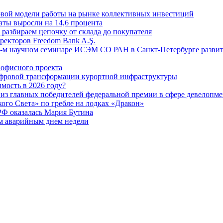
овой модели работы на рынке коллективных инвестиций
аты выросли на 14,6 процента
: разбираем цепочку от склада до покупателя
ректоров Freedom Bank A.Ş.
-м научном семинаре ИСЭМ СО РАН в Санкт-Петербурге развит
офисного проекта
ифровой трансформации курортной инфраструктуры
мость в 2026 году?
из главных победителей федеральной премии в сфере девелопме
го Света» по гребле на лодках «Дракон»
РФ оказалась Мария Бутина
ым аварийным днем недели