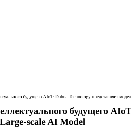
туального будущего AIoT: Dahua Technology представляет модели
еллектуального будущего AIoT
Large-scale AI Model