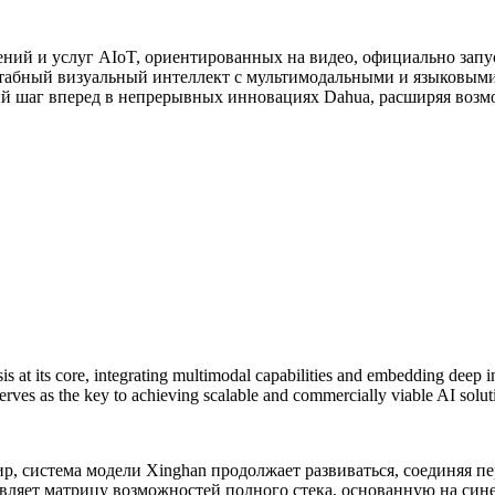
ий и услуг AIoT, ориентированных на видео, официально запуст
штабный визуальный интеллект с мультимодальными и языковыми
ный шаг вперед в непрерывных инновациях Dahua, расширяя воз
t its core, integrating multimodal capabilities and embedding deep indu
 serves as the key to achieving scalable and commercially viable AI solut
, система модели Xinghan продолжает развиваться, соединяя п
ставляет матрицу возможностей полного стека, основанную на с