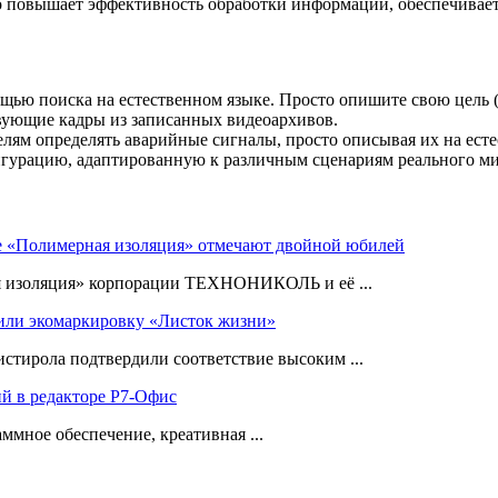
ьно повышает эффективность обработки информации, обеспечивае
ью поиска на естественном языке. Просто опишите свою цель (
ствующие кадры из записанных видеоархивов.
лям определять аварийные сигналы, просто описывая их на есте
гурацию, адаптированную к различным сценариям реального ми
е «Полимерная изоляция» отмечают двойной юбилей
я изоляция» корпорации ТЕХНОНИКОЛЬ и её ...
ли экомаркировку «Листок жизни»
ирола подтвердили соответствие высоким ...
ий в редакторе Р7-Офис
ммное обеспечение, креативная ...