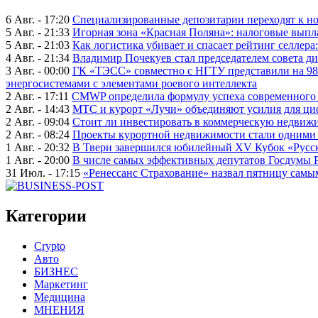
6 Авг. - 17:20
Специализированные депозитарии переходят к н
5 Авг. - 21:33
Игорная зона «Красная Поляна»: налоговые выпл
5 Авг. - 21:03
Как логистика убивает и спасает рейтинг селлера
4 Авг. - 21:34
Владимир Почекуев стал председателем совета ди
3 Авг. - 00:00
ГК «ТЭСС» совместно с НГТУ представили на 98
энергосистемами с элементами роевого интеллекта
2 Авг. - 17:11
CMWP определила формулу успеха современного 
2 Авг. - 14:43
МТС и курорт «Лучи» объединяют усилия для ц
2 Авг. - 09:04
Стоит ли инвестировать в коммерческую недвижи
2 Авг. - 08:24
Проекты курортной недвижимости стали одними 
1 Авг. - 20:32
В Твери завершился юбилейный XV Кубок «Русско
1 Авг. - 20:00
В числе самых эффективных депутатов Госдумы 
31 Июл. - 17:15
«Ренессанс Страхование» назвал пятницу сам
Категории
Crypto
Авто
БИЗНЕС
Маркетинг
Медицина
МНЕНИЯ