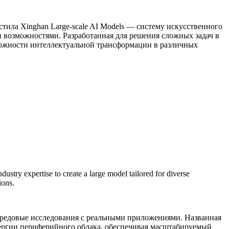
ила Xinghan Large-scale AI Models — систему искусственного
 возможностями. Разработанная для решения сложных задач в
можности интеллектуальной трансформации в различных
stry expertise to create a large model tailored for diverse
ions.
ередовые исследования с реальными приложениями. Названная
инергии периферийного облака, обеспечивая масштабируемый