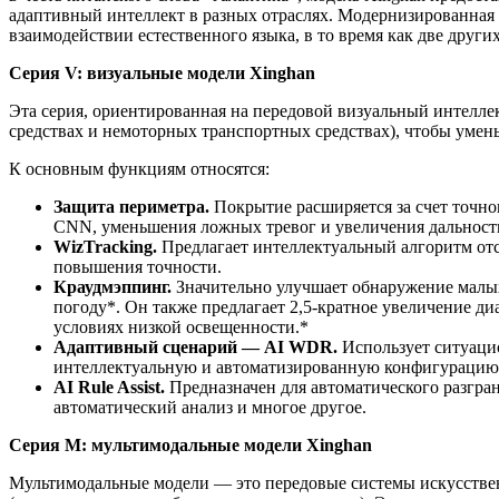
адаптивный интеллект в разных отраслях. Модернизированная 
взаимодействии естественного языка, в то время как две дру
Серия V: визуальные модели Xinghan
Эта серия, ориентированная на передовой визуальный интелле
средствах и немоторных транспортных средствах), чтобы умен
К основным функциям относятся:
Защита периметра.
Покрытие расширяется за счет точн
CNN, уменьшения ложных тревог и увеличения дальност
WizTracking.
Предлагает интеллектуальный алгоритм от
повышения точности.
Краудмэппинг.
Значительно улучшает обнаружение малых
погоду*. Он также предлагает 2,5-кратное увеличение д
условиях низкой освещенности.*
Адаптивный сценарий — AI WDR.
Использует ситуацио
интеллектуальную и автоматизированную конфигурацию
AI Rule Assist.
Предназначен для автоматического разгран
автоматический анализ и многое другое.
Серия M: мультимодальные модели Xinghan
Мультимодальные модели — это передовые системы искусствен