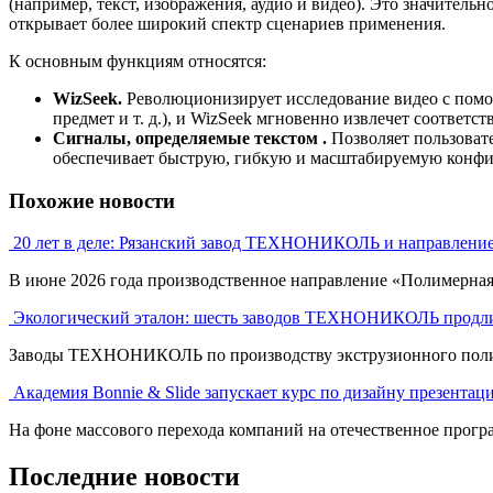
(например, текст, изображения, аудио и видео). Это значител
открывает более широкий спектр сценариев применения.
К основным функциям относятся:
WizSeek.
Революционизирует исследование видео с помощ
предмет и т. д.), и WizSeek мгновенно извлечет соответ
Сигналы, определяемые текстом
.
Позволяет пользовате
обеспечивает быструю, гибкую и масштабируемую конфи
Похожие новости
20 лет в деле: Рязанский завод ТЕХНОНИКОЛЬ и направлени
В июне 2026 года производственное направление «Полимерна
Экологический эталон: шесть заводов ТЕХНОНИКОЛЬ продли
Заводы ТЕХНОНИКОЛЬ по производству экструзионного полист
Академия Bonnie & Slide запускает курс по дизайну презентац
На фоне массового перехода компаний на отечественное програ
Последние новости