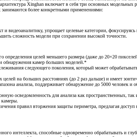
архитектура Xinghan включает в себя три основных модельных р
гих занимаются более конкретными применениями:
кт и видеоаналитику, упрощает целевые категории, фокусируясь
ьшить сложность модели при сохранении высокой точности.
ого определения целей меньшего размера (даже до 20×20 пиксел
и обнаружения камер больших моделей.*
слеживания следующего поколения, который может обрабатывать
 целей на больших расстояниях (до 2 раз дальше) и имеет зон
иапазона анализа, поддерживает обнаружение до 5000 человек и
нную осведомленность для анализа как пространственных, так и
 камеры.
ичения правил вторжения защиты периметра, предлагая доступ в
ного интеллекта, способные одновременно обрабатывать и глуб