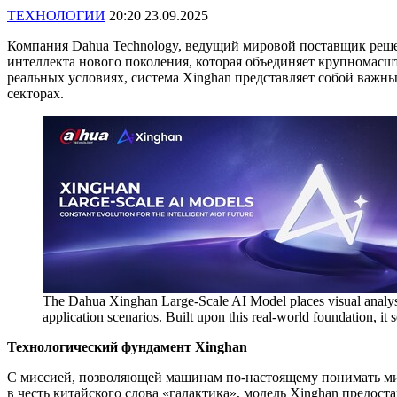
ТЕХНОЛОГИИ
20:20 23.09.2025
Компания Dahua Technology, ведущий мировой поставщик решен
интеллекта нового поколения, которая объединяет крупномас
реальных условиях, система Xinghan представляет собой важ
секторах.
The Dahua Xinghan Large-Scale AI Model places visual analysis a
application scenarios. Built upon this real-world foundation, it
Технологический фундамент Xinghan
С миссией, позволяющей машинам по-настоящему понимать мир
в честь китайского слова «галактика», модель Xinghan предо