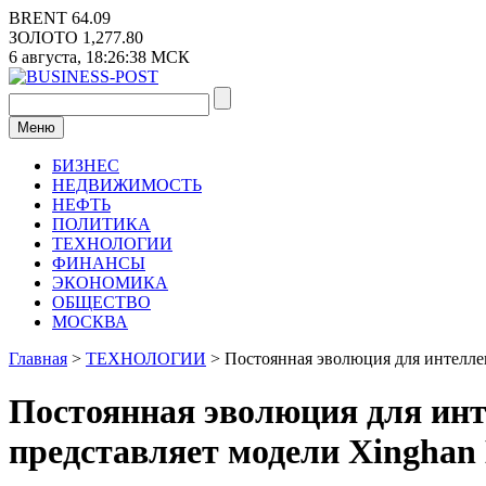
Перейти
BRENT
64.09
к
ЗОЛОТО
1,277.80
содержимому
6 августа,
18:26:39
МСК
Меню
БИЗНЕС
НЕДВИЖИМОСТЬ
НЕФТЬ
ПОЛИТИКА
ТЕХНОЛОГИИ
ФИНАНСЫ
ЭКОНОМИКА
ОБЩЕСТВО
МОСКВА
Главная
>
ТЕХНОЛОГИИ
>
Постоянная эволюция для интеллек
Постоянная эволюция для инт
представляет модели Xinghan 