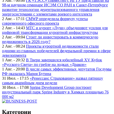
3 Авг. - 00:00
ГК «ТЭСС» совместно с НГТУ представили на
98-м научном семинаре ИСЭМ СО РАН в Санкт-Петербурге
развитие технологии децентрализованного управления
энергосистемами с элементами роевого интеллекта
2 Авг. - 17:11
CMWP определила формулу успеха
современного офисного проекта
2 Авг. - 14:43
МТС и курорт «Лучи» объединяют усилия для
цифровой трансформации курортной инфраструктуры
2 Авг. - 09:04
Стоит ли инвестировать в коммерческую
недвижимость в 2026 году?
2 Авг. - 08:24
Проекты курортной недвижимости стали
одними из главных победителей федеральной премии в сфере
девелопмента
1 Авг. - 20:32
В Твери завершился юбилейный XV Кубок
«Русского Света» по гребле на лодках «Дракон»
1 Авг. - 20:00
В числе самых эффективных депутатов Госдумы
РФ оказалась Мария Бутина
31 Июл. - 17:15
«Ренессанс Страхование» назвал пятницу
самым аварийным днем недели
30 Июл. - 17:08
Spring Development Group построит
индустриальный парк Spring Industry в Химках площадью 76
000 м2
Категории