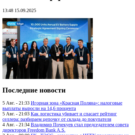
13:48 15.09.2025
Последние новости
5 Авг. - 21:33
Игорная зона «Красная Поляна»: налоговые
выплаты выросли на 14,6 процента
5 Авг. - 21:03
Как логистика убивает и спасает рейтинг
селлера: разбираем цепочку от склада до покупателя
4 Авг. - 21:34
Владимир Почекуев стал председателем совета
директоров Freedom Bank A.Ş.