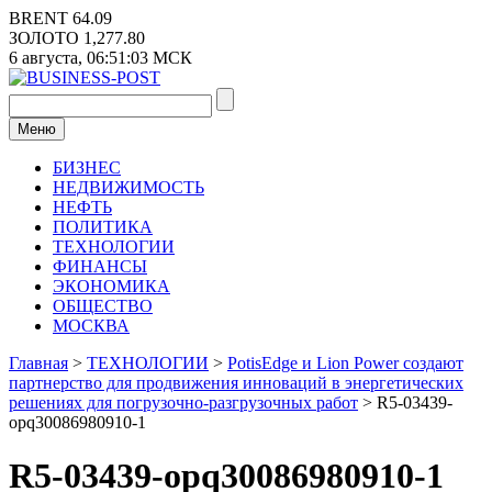
Перейти
BRENT
64.09
к
ЗОЛОТО
1,277.80
содержимому
6 августа,
06:51:03
МСК
Меню
БИЗНЕС
НЕДВИЖИМОСТЬ
НЕФТЬ
ПОЛИТИКА
ТЕХНОЛОГИИ
ФИНАНСЫ
ЭКОНОМИКА
ОБЩЕСТВО
МОСКВА
Главная
>
ТЕХНОЛОГИИ
>
PotisEdge и Lion Power создают
партнерство для продвижения инноваций в энергетических
решениях для погрузочно-разгрузочных работ
>
R5-03439-
opq30086980910-1
R5-03439-opq30086980910-1