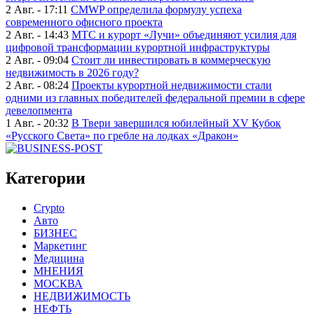
2 Авг. - 17:11
CMWP определила формулу успеха
современного офисного проекта
2 Авг. - 14:43
МТС и курорт «Лучи» объединяют усилия для
цифровой трансформации курортной инфраструктуры
2 Авг. - 09:04
Стоит ли инвестировать в коммерческую
недвижимость в 2026 году?
2 Авг. - 08:24
Проекты курортной недвижимости стали
одними из главных победителей федеральной премии в сфере
девелопмента
1 Авг. - 20:32
В Твери завершился юбилейный XV Кубок
«Русского Света» по гребле на лодках «Дракон»
Категории
Crypto
Авто
БИЗНЕС
Маркетинг
Медицина
МНЕНИЯ
МОСКВА
НЕДВИЖИМОСТЬ
НЕФТЬ