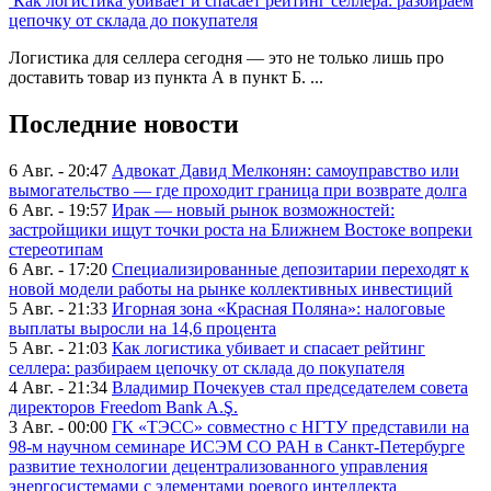
Как логистика убивает и спасает рейтинг селлера: разбираем
цепочку от склада до покупателя
Логистика для селлера сегодня — это не только лишь про
доставить товар из пункта А в пункт Б. ...
Последние новости
6 Авг. - 20:47
Адвокат Давид Мелконян: самоуправство или
вымогательство — где проходит граница при возврате долга
6 Авг. - 19:57
Ирак — новый рынок возможностей:
застройщики ищут точки роста на Ближнем Востоке вопреки
стереотипам
6 Авг. - 17:20
Специализированные депозитарии переходят к
новой модели работы на рынке коллективных инвестиций
5 Авг. - 21:33
Игорная зона «Красная Поляна»: налоговые
выплаты выросли на 14,6 процента
5 Авг. - 21:03
Как логистика убивает и спасает рейтинг
селлера: разбираем цепочку от склада до покупателя
4 Авг. - 21:34
Владимир Почекуев стал председателем совета
директоров Freedom Bank A.Ş.
3 Авг. - 00:00
ГК «ТЭСС» совместно с НГТУ представили на
98-м научном семинаре ИСЭМ СО РАН в Санкт-Петербурге
развитие технологии децентрализованного управления
энергосистемами с элементами роевого интеллекта