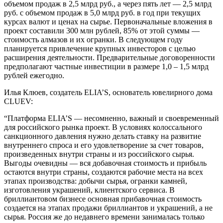
объемом продаж в 2,5 млрд руб., а через пять лет — 2,5 млрд
руб. с объемом продаж в 5,0 млрд руб. в год при текущих
курсах валют и ценах на сырье. Первоначальные вложения в
проект составили 300 млн рублей, 85% от этой суммы —
стоимость алмазов и их огранки. В следующем году
планируется привлечение крупных инвесторов с целью
расширения деятельности. Предварительные договоренности
предполагают частные инвестиции в размере 1,0 – 1,5 млрд
рублей ежегодно.
Илья Клюев, создатель ELIA’S, основатель ювелирного дома
СLUEV:
“Платформа ELIA’S — несомненно, важный и своевременный
для российского рынка проект. В условиях колоссального
санкционного давления нужно делать ставку на развитие
внутреннего спроса и его удовлетворение за счет товаров,
произведенных внутри страны и из российского сырья.
Выгоды очевидны — вся добавочная стоимость и прибыль
остаются внутри страны, создаются рабочие места на всех
этапах производства: добычи сырья, огранки камней,
изготовления украшений, клиентского сервиса. В
бриллиантовом бизнесе основная прибавочная стоимость
создается на этапах продажи бриллиантов и украшений, а не
сырья. Россия же до недавнего времени занималась только