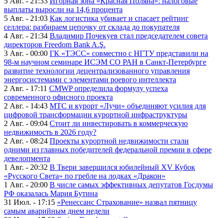
5 Авг. - 21:33
Игорная зона «Красная Поляна»: налоговые
выплаты выросли на 14,6 процента
5 Авг. - 21:03
Как логистика убивает и спасает рейтинг
селлера: разбираем цепочку от склада до покупателя
4 Авг. - 21:34
Владимир Почекуев стал председателем совета
директоров Freedom Bank A.Ş.
3 Авг. - 00:00
ГК «ТЭСС» совместно с НГТУ представили на
98-м научном семинаре ИСЭМ СО РАН в Санкт-Петербурге
развитие технологии децентрализованного управления
энергосистемами с элементами роевого интеллекта
2 Авг. - 17:11
CMWP определила формулу успеха
современного офисного проекта
2 Авг. - 14:43
МТС и курорт «Лучи» объединяют усилия для
цифровой трансформации курортной инфраструктуры
2 Авг. - 09:04
Стоит ли инвестировать в коммерческую
недвижимость в 2026 году?
2 Авг. - 08:24
Проекты курортной недвижимости стали
одними из главных победителей федеральной премии в сфере
девелопмента
1 Авг. - 20:32
В Твери завершился юбилейный XV Кубок
«Русского Света» по гребле на лодках «Дракон»
1 Авг. - 20:00
В числе самых эффективных депутатов Госдумы
РФ оказалась Мария Бутина
31 Июл. - 17:15
«Ренессанс Страхование» назвал пятницу
самым аварийным днем недели