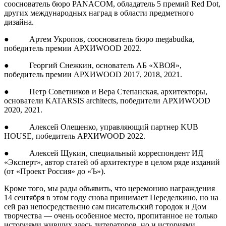
сооснователь бюро PANACOM, обладатель 5 премий Red Dot,
других международных наград в области предметного
дизайна.
● Артем Укропов, сооснователь бюро megabudka,
победитель премии АРХИWOOD 2022.
● Георгий Снежкин, основатель АБ «ХВОЯ»,
победитель премии АРХИWOOD 2017, 2018, 2021.
● Петр Советников и Вера Степанская, архитекторы,
основатели KATARSIS architects, победители АРХИWOOD
2020, 2021.
● Алексей Олещенко, управляющий партнер KUB
HOUSE, победитель АРХИWOOD 2022.
● Алексей Щукин, специальный корреспондент ИД
«Эксперт», автор статей об архитектуре в целом ряде изданий
(от «Проект Россия» до «Ъ»).
Кроме того, мы рады объявить, что церемонию награждения
14 сентября в этом году снова принимает Переделкино, но на
сей раз непосредственно сам писательский городок и Дом
творчества — очень особенное место, пропитанное не только
историями живших здесь литераторов, но и историями