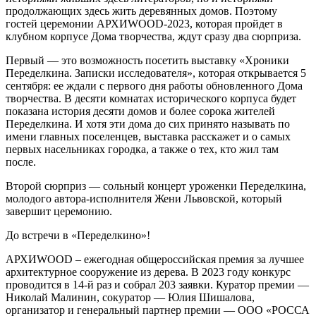
продолжающих здесь жить деревянных домов. Поэтому
гостей церемонии АРХИWOOD-2023, которая пройдет в
клубном корпусе Дома творчества, ждут сразу два сюрприза.
Первый — это возможность посетить выставку «Хроники
Переделкина. Записки исследователя», которая открывается 5
сентября: ее ждали с первого дня работы обновленного Дома
творчества. В десяти комнатах исторического корпуса будет
показана история десяти домов и более сорока жителей
Переделкина. И хотя эти дома до сих принято называть по
имени главных поселенцев, выставка расскажет и о самых
первых насельниках городка, а также о тех, кто жил там
после.
Второй сюрприз — сольный концерт уроженки Переделкина,
молодого автора-исполнителя Жени Львовской, который
завершит церемонию.
До встречи в «Переделкино»!
АРХИWOOD – ежегодная общероссийская премия за лучшее
архитектурное сооружение из дерева. В 2023 году конкурс
проводится в 14-й раз и собрал 203 заявки. Куратор премии —
Николай Малинин, сокуратор — Юлия Шишалова,
организатор и генеральный партнер премии — ООО «РОССА