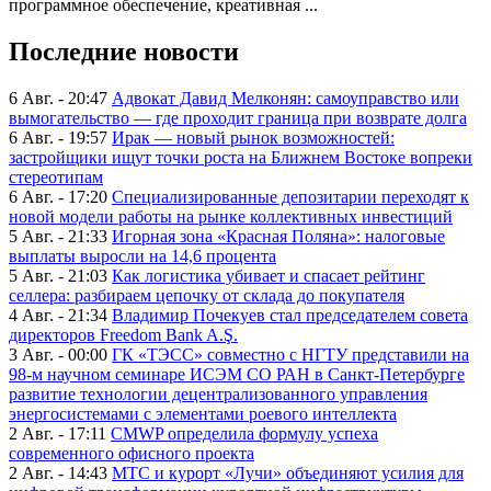
программное обеспечение, креативная ...
Последние новости
6 Авг. - 20:47
Адвокат Давид Мелконян: самоуправство или
вымогательство — где проходит граница при возврате долга
6 Авг. - 19:57
Ирак — новый рынок возможностей:
застройщики ищут точки роста на Ближнем Востоке вопреки
стереотипам
6 Авг. - 17:20
Специализированные депозитарии переходят к
новой модели работы на рынке коллективных инвестиций
5 Авг. - 21:33
Игорная зона «Красная Поляна»: налоговые
выплаты выросли на 14,6 процента
5 Авг. - 21:03
Как логистика убивает и спасает рейтинг
селлера: разбираем цепочку от склада до покупателя
4 Авг. - 21:34
Владимир Почекуев стал председателем совета
директоров Freedom Bank A.Ş.
3 Авг. - 00:00
ГК «ТЭСС» совместно с НГТУ представили на
98-м научном семинаре ИСЭМ СО РАН в Санкт-Петербурге
развитие технологии децентрализованного управления
энергосистемами с элементами роевого интеллекта
2 Авг. - 17:11
CMWP определила формулу успеха
современного офисного проекта
2 Авг. - 14:43
МТС и курорт «Лучи» объединяют усилия для