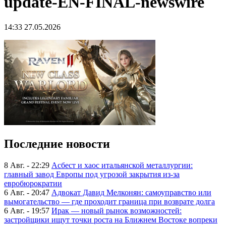
update-EN-FINAL-newswire
14:33 27.05.2026
Последние новости
8 Авг. - 22:29
Асбест и хаос итальянской металлургии:
главный завод Европы под угрозой закрытия из-за
евробюрократии
6 Авг. - 20:47
Адвокат Давид Мелконян: самоуправство или
вымогательство — где проходит граница при возврате долга
6 Авг. - 19:57
Ирак — новый рынок возможностей:
застройщики ищут точки роста на Ближнем Востоке вопреки