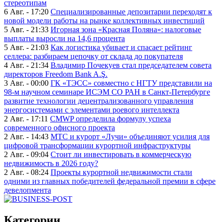
стереотипам
6 Авг. - 17:20
Специализированные депозитарии переходят к
новой модели работы на рынке коллективных инвестиций
5 Авг. - 21:33
Игорная зона «Красная Поляна»: налоговые
выплаты выросли на 14,6 процента
5 Авг. - 21:03
Как логистика убивает и спасает рейтинг
селлера: разбираем цепочку от склада до покупателя
4 Авг. - 21:34
Владимир Почекуев стал председателем совета
директоров Freedom Bank A.Ş.
3 Авг. - 00:00
ГК «ТЭСС» совместно с НГТУ представили на
98-м научном семинаре ИСЭМ СО РАН в Санкт-Петербурге
развитие технологии децентрализованного управления
энергосистемами с элементами роевого интеллекта
2 Авг. - 17:11
CMWP определила формулу успеха
современного офисного проекта
2 Авг. - 14:43
МТС и курорт «Лучи» объединяют усилия для
цифровой трансформации курортной инфраструктуры
2 Авг. - 09:04
Стоит ли инвестировать в коммерческую
недвижимость в 2026 году?
2 Авг. - 08:24
Проекты курортной недвижимости стали
одними из главных победителей федеральной премии в сфере
девелопмента
Категории