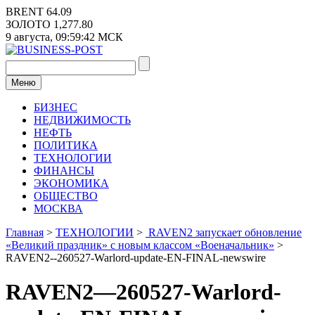
Перейти
BRENT
64.09
к
ЗОЛОТО
1,277.80
содержимому
9 августа,
09:59:42
МСК
Меню
БИЗНЕС
НЕДВИЖИМОСТЬ
НЕФТЬ
ПОЛИТИКА
ТЕХНОЛОГИИ
ФИНАНСЫ
ЭКОНОМИКА
ОБЩЕСТВО
МОСКВА
Главная
>
ТЕХНОЛОГИИ
>
RAVEN2 запускает обновление
«Великий праздник» с новым классом «Военачальник»
>
RAVEN2--260527-Warlord-update-EN-FINAL-newswire
RAVEN2—260527-Warlord-