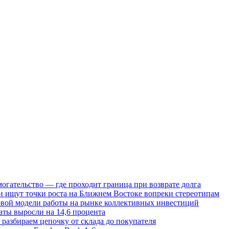
огательство — где проходит граница при возврате долга
 ищут точки роста на Ближнем Востоке вопреки стереотипам
овой модели работы на рынке коллективных инвестиций
аты выросли на 14,6 процента
: разбираем цепочку от склада до покупателя