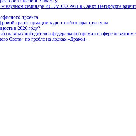
ректоров Freedom Bank A.Ş.
-м научном семинаре ИСЭМ СО РАН в Санкт-Петербурге развит
офисного проекта
ифровой трансформации курортной инфраструктуры
мость в 2026 году?
из главных победителей федеральной премии в сфере девелопме
го Света» по гребле на лодках «Дракон»