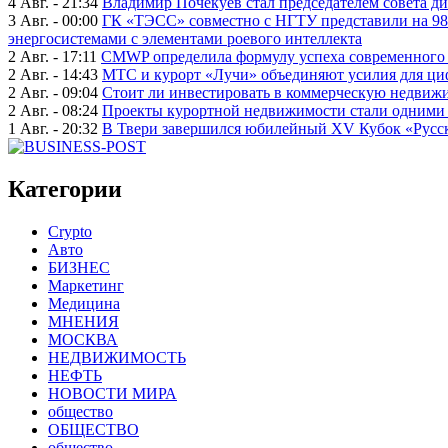
4 Авг. - 21:34
Владимир Почекуев стал председателем совета ди
3 Авг. - 00:00
ГК «ТЭСС» совместно с НГТУ представили на 98
энергосистемами с элементами роевого интеллекта
2 Авг. - 17:11
CMWP определила формулу успеха современного 
2 Авг. - 14:43
МТС и курорт «Лучи» объединяют усилия для ц
2 Авг. - 09:04
Стоит ли инвестировать в коммерческую недвижи
2 Авг. - 08:24
Проекты курортной недвижимости стали одними 
1 Авг. - 20:32
В Твери завершился юбилейный XV Кубок «Русско
Категории
Crypto
Авто
БИЗНЕС
Маркетинг
Медицина
МНЕНИЯ
МОСКВА
НЕДВИЖИМОСТЬ
НЕФТЬ
НОВОСТИ МИРА
общество
ОБЩЕСТВО
общество