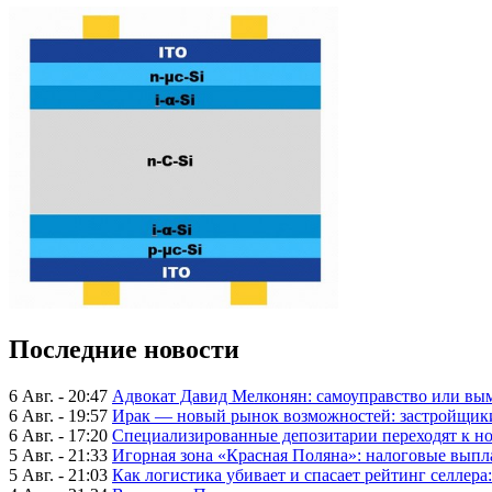
Последние новости
6 Авг. - 20:47
Адвокат Давид Мелконян: самоуправство или вым
6 Авг. - 19:57
Ирак — новый рынок возможностей: застройщики
6 Авг. - 17:20
Специализированные депозитарии переходят к н
5 Авг. - 21:33
Игорная зона «Красная Поляна»: налоговые выпл
5 Авг. - 21:03
Как логистика убивает и спасает рейтинг селлера