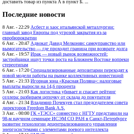
доставить товар из пункта А в пункт Б. ...
Последние новости
8 Авг. - 22:29
Асбест и хаос итальянской металлургии:
главный завод Европы под угрозой закрытия из-за
евробюрократии
6 Авг. - 20:47
Адвокат Давид Мелконян: самоуправство или
вымогательство — где проходит граница при возврате долга
6 Авг. - 19:57
Ирак — новый рынок возможностей:
застройщики ищут точки роста на Ближнем Востоке вопреки
стереотипам
6 Авг. - 17:20
Специализированные депозитарии переходят к
новой модели работы на рынке коллективных инвестиций
5 Авг. - 21:33
Игорная зона «Красная Поляна»: налоговые
выплаты выросли на 14,6 процента
5 Авг. - 21:03
Как логистика убивает и спасает рейтинг
селлера: разбираем цепочку от склада до покупателя
4 Авг. - 21:34
Владимир Почекуев стал председателем совета
директоров Freedom Bank A.Ş.
3 Авг. - 00:00
ГК «ТЭСС» совместно с НГТУ представили на
98-м научном семинаре ИСЭМ СО РАН в Санкт-Петербурге
развитие технологии децентрализованного управления
энергосистемами с элементами роевого интеллекта