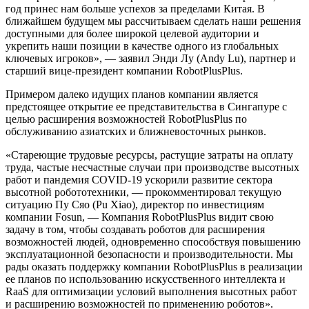
год принес нам больше успехов за пределами Китая. В
ближайшем будущем мы рассчитываем сделать наши решения
доступными для более широкой целевой аудитории и
укрепить наши позиции в качестве одного из глобальных
ключевых игроков», — заявил Энди Лу (Andy Lu), партнер и
старший вице-президент компании RobotPlusPlus.
Примером далеко идущих планов компании является
предстоящее открытие ее представительства в Сингапуре с
целью расширения возможностей RobotPlusPlus по
обслуживанию азиатских и ближневосточных рынков.
«Стареющие трудовые ресурсы, растущие затраты на оплату
труда, частые несчастные случаи при производстве высотных
работ и пандемия COVID-19 ускорили развитие сектора
высотной робототехники, — прокомментировал текущую
ситуацию Пу Сяо (Pu Xiao), директор по инвестициям
компании Fosun, — Компания RobotPlusPlus видит свою
задачу в том, чтобы создавать роботов для расширения
возможностей людей, одновременно способствуя повышению
эксплуатационной безопасности и производительности. Мы
рады оказать поддержку компании RobotPlusPlus в реализации
ее планов по использованию искусственного интеллекта и
RaaS для оптимизации условий выполнения высотных работ
и расширению возможностей по применению роботов».