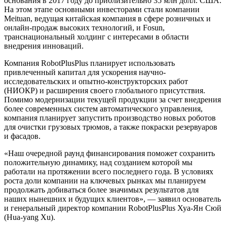
основания в 2017 году до приблизительно 35 млн долл. США.
На этом этапе основными инвесторами стали компании
Meituan, ведущая китайская компания в сфере розничных и
онлайн-продаж высоких технологий, и Fosun,
транснациональный холдинг с интересами в области
внедрения инноваций.
Компания RobotPlusPlus планирует использовать
привлеченный капитал для ускорения научно-
исследовательских и опытно-конструкторских работ
(НИОКР) и расширения своего глобального присутствия.
Помимо модернизации текущей продукции за счет внедрения
более современных систем автоматического управления,
компания планирует запустить производство новых роботов
для очистки грузовых трюмов, а также покраски резервуаров
и фасадов.
«Наш очередной раунд финансирования поможет сохранить
положительную динамику, над созданием которой мы
работали на протяжении всего последнего года. В условиях
роста доли компании на ключевых рынках мы планируем
продолжать добиваться более значимых результатов для
наших нынешних и будущих клиентов», — заявил основатель
и генеральный директор компании RobotPlusPlus Хуа-Ян Сюй
(Hua-yang Xu).