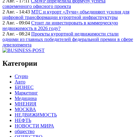
2 Авг. - 17:11
CMWP определила формулу успеха
современного офисного проекта
2 Авг. - 14:43
МТС и курорт «Лучи» объединяют усилия для
цифровой трансформации курортной инфраструктуры
2 Авг. - 09:04
Стоит ли инвестировать в коммерческую
недвижимость в 2026 году?
2 Авг. - 08:24
Проекты курортной недвижимости стали
одними из главных победителей федеральной премии в сфере
девелопмента
Категории
Crypto
Авто
БИЗНЕС
Маркетинг
Медицина
МНЕНИЯ
МОСКВА
НЕДВИЖИМОСТЬ
НЕФТЬ
НОВОСТИ МИРА
общество
ОБЩЕСТВО