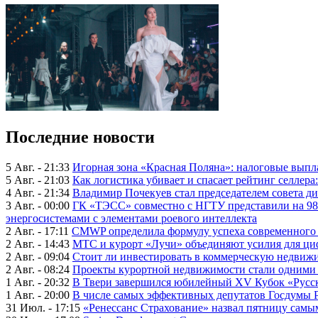
Последние новости
5 Авг. - 21:33
Игорная зона «Красная Поляна»: налоговые выпл
5 Авг. - 21:03
Как логистика убивает и спасает рейтинг селлера
4 Авг. - 21:34
Владимир Почекуев стал председателем совета ди
3 Авг. - 00:00
ГК «ТЭСС» совместно с НГТУ представили на 98
энергосистемами с элементами роевого интеллекта
2 Авг. - 17:11
CMWP определила формулу успеха современного 
2 Авг. - 14:43
МТС и курорт «Лучи» объединяют усилия для ц
2 Авг. - 09:04
Стоит ли инвестировать в коммерческую недвижи
2 Авг. - 08:24
Проекты курортной недвижимости стали одними 
1 Авг. - 20:32
В Твери завершился юбилейный XV Кубок «Русско
1 Авг. - 20:00
В числе самых эффективных депутатов Госдумы 
31 Июл. - 17:15
«Ренессанс Страхование» назвал пятницу сам