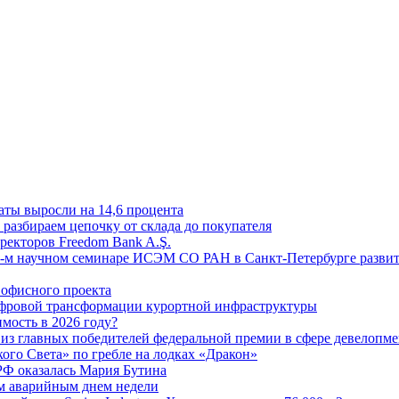
аты выросли на 14,6 процента
: разбираем цепочку от склада до покупателя
ректоров Freedom Bank A.Ş.
-м научном семинаре ИСЭМ СО РАН в Санкт-Петербурге развит
офисного проекта
ифровой трансформации курортной инфраструктуры
мость в 2026 году?
из главных победителей федеральной премии в сфере девелопме
го Света» по гребле на лодках «Дракон»
РФ оказалась Мария Бутина
ым аварийным днем недели