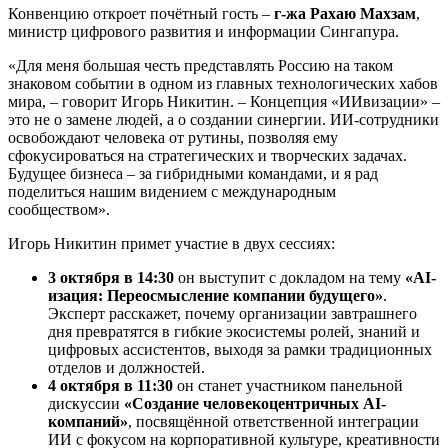
Конвенцию откроет почётный гость –
г-жа Рахаю
Махзам
,
министр цифрового развития и информации Сингапура.
«Для меня большая честь представлять Россию на таком
знаковом событии в одном из главных технологических хабов
мира, – говорит Игорь Никитин. – Концепция «ИИвизации» –
это не о замене людей, а о создании синергии. ИИ-сотрудники
освобождают человека от рутины, позволяя ему
сфокусироваться на стратегических и творческих задачах.
Будущее бизнеса – за гибридными командами, и я рад
поделиться нашим видением с международным
сообществом».
Игорь Никитин примет участие в двух сессиях:
3 октября в 14:30
он выступит с докладом на тему
«
AI
-
изация: Переосмысление компании будущего»
.
Эксперт расскажет, почему организации завтрашнего
дня превратятся в гибкие экосистемы ролей, знаний и
цифровых ассистентов, выходя за рамки традиционных
отделов и должностей.
4 октября в 11:30
он станет участником панельной
дискуссии
«Создание человекоцентричных
AI
-
компаний»
, посвящённой ответственной интеграции
ИИ с фокусом на корпоративной культуре, креативности