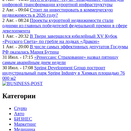
цифровой трансформации курортной инфраструктуры
2 Авг. - 09:04
Стоит ли инвестировать в коммерческую
недвижимость в 2026 году?
2 Авг. - 08:24
Проекты курортной недвижимости стали
одними из главных победителей федеральной премии в сфере
девелопмента
1 Авг. - 20:32
В Твери завершился юбилейный XV Кубок
«Русского Света» по гребле на лодках «Дракон»
1 Авг. - 20:00
В числе самых эффективных депутатов Госдумы
РФ оказалась Мария Бутина
31 Июл. - 17:15
«Ренессанс Страхование» назвал пятницу
самым аварийным днем недели
30 Июл. - 17:08
Spring Development Group построит
индустриальный парк Spring Industry в Химках площадью 76
000 м2
Категории
Crypto
Авто
БИЗНЕС
Маркетинг
Медицина