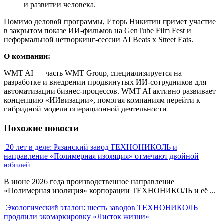
и развитии человека.
Помимо деловой программы, Игорь Никитин примет участие
в закрытом показе ИИ-фильмов на GenTube Film Fest и
неформальной нетворкинг-сессии AI Beats x Street Eats.
О компании:
WMT AI — часть WMT Group, специализируется на
разработке и внедрении продвинутых ИИ-сотрудников для
автоматизации бизнес-процессов. WMT AI активно развивает
концепцию «ИИвизации», помогая компаниям перейти к
гибридной модели операционной деятельности.
Похожие новости
20 лет в деле: Рязанский завод ТЕХНОНИКОЛЬ и
направление «Полимерная изоляция» отмечают двойной
юбилей
В июне 2026 года производственное направление
«Полимерная изоляция» корпорации ТЕХНОНИКОЛЬ и её ...
Экологический эталон: шесть заводов ТЕХНОНИКОЛЬ
продлили экомаркировку «Листок жизни»