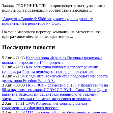
Заводы ТЕХНОНИКОЛЬ по производству экструзионного
полистирола подтвердили соответствие высоким ...
Академия Bonnie & Slide запускает курс по дизайну
презентаций в редакторе Р7-Офис
На фоне массового перехода компаний на отечественное
программное обеспечение, креативная ...
Последние новости
5 Авг. - 21:33
Игорная зона «Красная Поляна»: налоговые
выплаты выросли на 14,6 процента
5 Авг. - 21:03
Как логистика убивает и спасает рейтинг
селлера: разбираем цепочку от склада до покупателя
4 Авг. - 21:34
Владимир Почекуев стал председателем совета
директоров Freedom Bank A.Ş.
3 Авг. - 00:00
ГК «ТЭСС» совместно с НГТУ представили на
98-м научном семинаре ИСЭМ СО РАН в Санкт-Петербурге
развитие технологии децентрализованного управления
энергосистемами с элементами роевого интеллекта
2 Авг. - 17:11
CMWP определила формулу успеха
современного офисного проекта
2 Авг. - 14:43
МТС и курорт «Лучи» объединяют усилия для