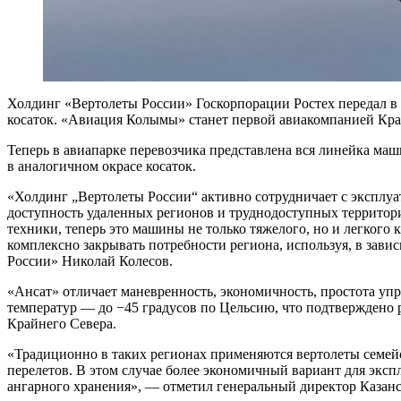
Холдинг «Вертолеты России» Госкорпорации Ростех передал в
косаток. «Авиация Колымы» станет первой авиакомпанией Кр
Теперь в авиапарке перевозчика представлена вся линейка ма
в аналогичном окрасе косаток.
«Холдинг „Вертолеты России“ активно сотрудничает с эксплуа
доступность удаленных регионов и труднодоступных территор
техники, теперь это машины не только тяжелого, но и легкого 
комплексно закрывать потребности региона, используя, в зав
России» Николай Колесов.
«Ансат» отличает маневренность, экономичность, простота уп
температур — до −45 градусов по Цельсию, что подтверждено 
Крайнего Севера.
«Традиционно в таких регионах применяются вертолеты семейст
перелетов. В этом случае более экономичный вариант для экспл
ангарного хранения», — отметил генеральный директор Казанс