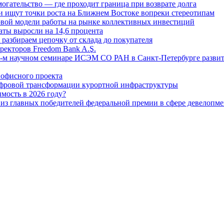
огательство — где проходит граница при возврате долга
 ищут точки роста на Ближнем Востоке вопреки стереотипам
овой модели работы на рынке коллективных инвестиций
аты выросли на 14,6 процента
: разбираем цепочку от склада до покупателя
ректоров Freedom Bank A.Ş.
-м научном семинаре ИСЭМ СО РАН в Санкт-Петербурге развит
офисного проекта
ифровой трансформации курортной инфраструктуры
мость в 2026 году?
из главных победителей федеральной премии в сфере девелопме