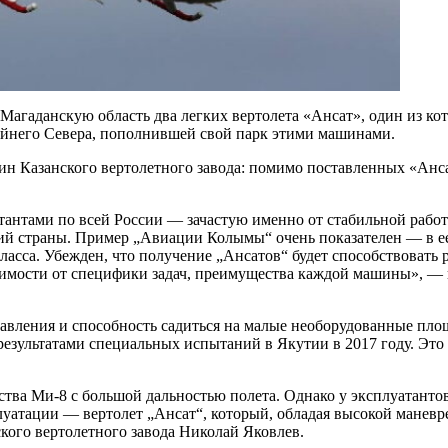
 Магаданскую область два легких вертолета «Ансат», один из 
айнего Севера, пополнившей свой парк этими машинами.
шин Казанского вертолетного завода: помимо поставленных «Анса
тантами по всей России — зачастую именно от стабильной рабо
ий страны. Пример „Авиации Колымы“ очень показателен — в ее
класса. Убежден, что получение „Ансатов“ будет способствовать
исимости от специфики задач, преимущества каждой машины», —
равления и способность садиться на малые необорудованные пл
результатами специальных испытаний в Якутии в 2017 году. Это
ва Ми-8 с большой дальностью полета. Однако у эксплуатантов 
уатации — вертолет „Ансат“, который, обладая высокой маневрен
кого вертолетного завода Николай Яковлев.