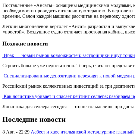
Поставленные «Ансаты» оснащены медицинскими модулями, ко
необходимости проводить интенсивную терапию. В вертолеты 
времени. Салон каждой машины рассчитан на перевозку одног
Легкий многоцелевой вертолет «Ансат» разработан и выпускает
«простой». Воздушное судно отличает просторная кабина, высо
Похожие новости
Ирак — новый рынок возможностей: застройщики ищут точки 
Строить больше уже недостаточно. Теперь, считают представите
Специализированные депозитарии переходят к новой модели 
Российский рынок коллективных инвестиций за три десятилетия
Как логистика убивает и спасает рейтинг селлера: разбираем ц
Логистика для селлера сегодня — это не только лишь про достави
Последние новости
8 Авг. - 22:29
Асбест и хаос итальянской металлургии: главный