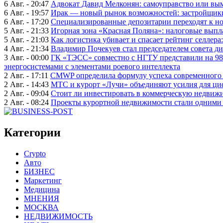
6 Авг. - 20:47
Адвокат Давид Мелконян: самоуправство или вым
6 Авг. - 19:57
Ирак — новый рынок возможностей: застройщики
6 Авг. - 17:20
Специализированные депозитарии переходят к н
5 Авг. - 21:33
Игорная зона «Красная Поляна»: налоговые выпл
5 Авг. - 21:03
Как логистика убивает и спасает рейтинг селлера
4 Авг. - 21:34
Владимир Почекуев стал председателем совета ди
3 Авг. - 00:00
ГК «ТЭСС» совместно с НГТУ представили на 98
энергосистемами с элементами роевого интеллекта
2 Авг. - 17:11
CMWP определила формулу успеха современного 
2 Авг. - 14:43
МТС и курорт «Лучи» объединяют усилия для ц
2 Авг. - 09:04
Стоит ли инвестировать в коммерческую недвижи
2 Авг. - 08:24
Проекты курортной недвижимости стали одними 
Категории
Crypto
Авто
БИЗНЕС
Маркетинг
Медицина
МНЕНИЯ
МОСКВА
НЕДВИЖИМОСТЬ