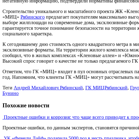
негативную информацию, подтвердили нормативы финансовой у
Строительство уникального и масштабного проекта ЖК «Клено
«МИЦ»
Рябинского
предлагает покупателям максимально выго
выборе жилплощади на современные дома, эксклюзивные форма
гарантируется точное понимание безопасности на территории ж
социального хараеткра.
К сегодняшнему дню стоимость одного квадратного метра в ми
эксклюзивные форматы. На территории жилого комплекса можн
сообщил, что в жилых комплексах «Кленовые аллеи» и «Южное 
Высокий спрос говорит о качестве не только предлагаемого Г
Отметим, что ГК «МИЦ» входит в пул основных отраслевых пар
год. Напомним, что клиенты ГК «МИЦ» могут рассчитывать на
Теги
Андрей Михайлович Рябинский
,
ГК МИЦРябинский
,
Гру
Бунино
Похожие новости
Проектные ошибки и коррозия: что чаще всего приводит к про
Проектные ошибки, по данным экспертов, становятся причиной
УК «Фемели Лайф» подарила 5000 роз в честь праздника, чтоб