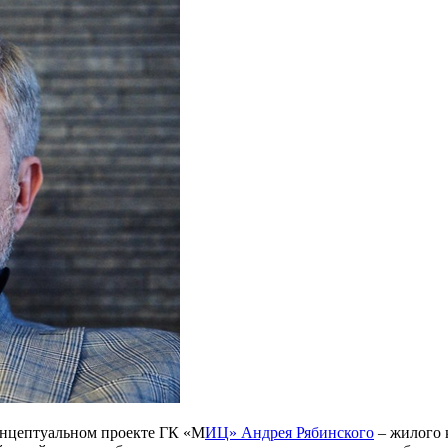
онцептуальном проекте ГК «М
ИЦ» Андрея Рябинского
– жилого 