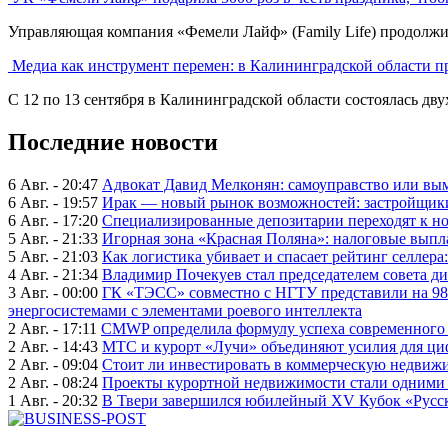
Управляющая компания «Фемели Лайф» (Family Life) продолжил
Медиа как инструмент перемен: в Калининградской области 
С 12 по 13 сентября в Калининградской области состоялась двух
Последние новости
6 Авг. - 20:47
Адвокат Давид Мелконян: самоуправство или вым
6 Авг. - 19:57
Ирак — новый рынок возможностей: застройщики
6 Авг. - 17:20
Специализированные депозитарии переходят к н
5 Авг. - 21:33
Игорная зона «Красная Поляна»: налоговые выпл
5 Авг. - 21:03
Как логистика убивает и спасает рейтинг селлера
4 Авг. - 21:34
Владимир Почекуев стал председателем совета ди
3 Авг. - 00:00
ГК «ТЭСС» совместно с НГТУ представили на 98
энергосистемами с элементами роевого интеллекта
2 Авг. - 17:11
CMWP определила формулу успеха современного 
2 Авг. - 14:43
МТС и курорт «Лучи» объединяют усилия для ц
2 Авг. - 09:04
Стоит ли инвестировать в коммерческую недвижи
2 Авг. - 08:24
Проекты курортной недвижимости стали одними 
1 Авг. - 20:32
В Твери завершился юбилейный XV Кубок «Русско