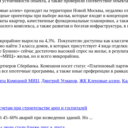
стойчивости объекта, а также проверили соответствие объект
вые аллеи» проходит на территории Новой Москвы, недалеко о
дные ориентиры при выборе жилья, которые входят в концепцию
ты квартир, качественные функциональные планировки, а такж
илого комплекса, а также развитая и богатая инфраструктура, 
крорайоне выросла на 4,3%. Покупателю доступны как классичес
о найти 3 класса домов, в которых присутствует 4 вида отде
Бунино» сейчас достаточно высокий спрос на жилье, в результа
К «МИЦ» жилья, но и всего микрорайона.
тнеров Сбербанка. Компания носит статус «Платиновый партнер»
 все ипотечные программы, а также иные преференции в рамках
ппа Компаний МИЦ
,
Дмитрий Усманов
,
ЖК Кленовые аллеи
,
Ка
счетам при строительстве арен и госпиталей
 45–60% аварий при возведении зданий. Но ...
ы люди стали ближе друг к другу