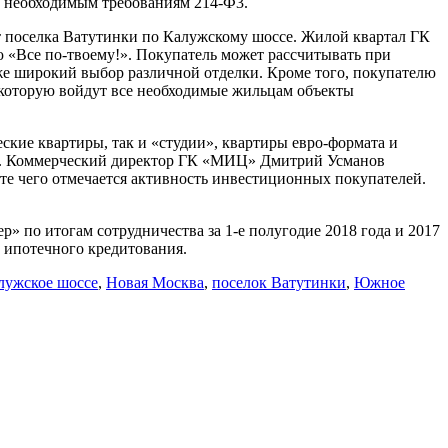
а необходимым требованиям 214-Ф3.
т поселка Ватутинки по Калужскому шоссе. Жилой квартал ГК
 «Все по-твоему!». Покупатель может рассчитывать при
е широкий выбор различной отделки. Кроме того, покупателю
в которую войдут все необходимые жильцам объекты
кие квартиры, так и «студии», квартиры евро-формата и
лки. Коммерческий директор ГК «МИЦ» Дмитрий Усманов
те чего отмечается активность инвестиционных покупателей.
 по итогам сотрудничества за 1-е полугодие 2018 года и 2017
 ипотечного кредитования.
лужское шоссе
,
Новая Москва
,
поселок Ватутинки
,
Южное