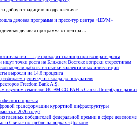
а добрую традицию поздравления с ...
прошла деловая программа и пресс-тур центра «ШУМ»
дневная деловая программа от центра ...
огательство — где проходит граница при возврате долга
 ищут точки роста на Ближнем Востоке вопреки стереотипам
овой модели работы на рынке коллективных инвестиций
аты выросли на 14,6 процента
: разбираем цепочку от склада до покупателя
ректоров Freedom Bank A.Ş.
-м научном семинаре ИСЭМ СО РАН в Санкт-Петербурге развит
офисного проекта
ифровой трансформации курортной инфраструктуры
мость в 2026 году?
из главных победителей федеральной премии в сфере девелопме
го Света» по гребле на лодках «Дракон»