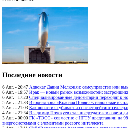
Последние новости
6 Авг. - 20:47
Адвокат Давид Мелконян: самоуправство или вым
6 Авг. - 19:57
Ирак — новый рынок возможностей: застройщики
6 Авг. - 17:20
Специализированные депозитарии переходят к н
5 Авг. - 21:33
Игорная зона «Красная Поляна»: налоговые выпл
5 Авг. - 21:03
Как логистика убивает и спасает рейтинг селлера
4 Авг. - 21:34
Владимир Почекуев стал председателем совета ди
3 Авг. - 00:00
ГК «ТЭСС» совместно с НГТУ представили на 98
энергосистемами с элементами роевого интеллекта