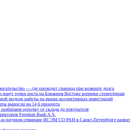
огательство — где проходит граница при возврате долга
 ищут точки роста на Ближнем Востоке вопреки стереотипам
овой модели работы на рынке коллективных инвестиций
аты выросли на 14,6 процента
: разбираем цепочку от склада до покупателя
ректоров Freedom Bank A.Ş.
-м научном семинаре ИСЭМ СО РАН в Санкт-Петербурге развит