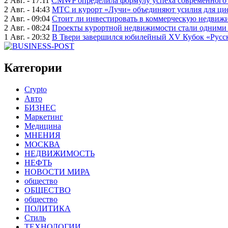
2 Авг. - 17:11
CMWP определила формулу успеха современного 
2 Авг. - 14:43
МТС и курорт «Лучи» объединяют усилия для ц
2 Авг. - 09:04
Стоит ли инвестировать в коммерческую недвижи
2 Авг. - 08:24
Проекты курортной недвижимости стали одними 
1 Авг. - 20:32
В Твери завершился юбилейный XV Кубок «Русско
Категории
Crypto
Авто
БИЗНЕС
Маркетинг
Медицина
МНЕНИЯ
МОСКВА
НЕДВИЖИМОСТЬ
НЕФТЬ
НОВОСТИ МИРА
общество
ОБЩЕСТВО
общество
ПОЛИТИКА
Стиль
ТЕХНОЛОГИИ