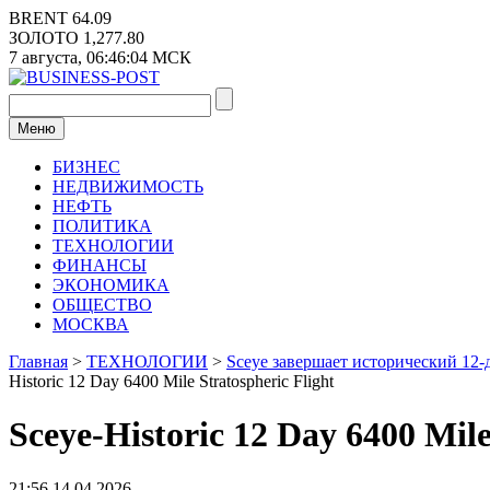
Перейти
BRENT
64.09
к
ЗОЛОТО
1,277.80
содержимому
7 августа,
06:46:04
МСК
Меню
БИЗНЕС
НЕДВИЖИМОСТЬ
НЕФТЬ
ПОЛИТИКА
ТЕХНОЛОГИИ
ФИНАНСЫ
ЭКОНОМИКА
ОБЩЕСТВО
МОСКВА
Главная
>
ТЕХНОЛОГИИ
>
Sceye завершает исторический 12-
Historic 12 Day 6400 Mile Stratospheric Flight
Sceye-Historic 12 Day 6400 Mile
21:56 14.04.2026